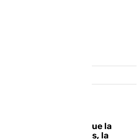
Andalucía
Pablo Alborán consigue la
‘vuelta’ de Pepa Flores, la