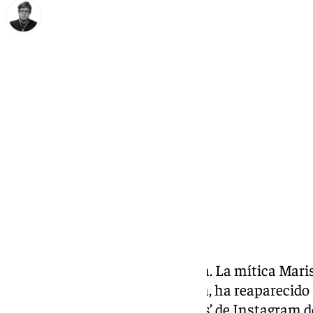
Enrique Rodríguez
martes, 31 diciembre 2024, 14:49
Compartir:
Pepa Flores no hay más que una. La mítica Maris
desaparecidas de la vida pública, ha reaparecido 
diciembre de 2024 en un ‘stories’ de Instagram d