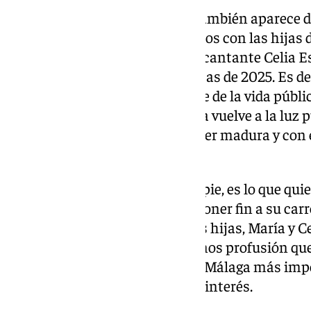
En el vídeo de antes, en el que también aparece de
Alborán sale cantando villancicos con las hijas d
cumpleañera María Esteve y la cantante Celia E
distendido y familiar a las puertas de 2025. Es d
decidió hace 40 años marcharse de la vida públic
ni en círculos de famosos, ahora vuelve a la luz p
sociales que muestran una mujer madura y con 
siempre ha tenido.
«Ahora soy una ciudadana de a pie, es lo que quie
Flores en 1985 cuando decidió poner fin a su car
el camino expedito para sus dos hijas, María y C
en el estrellato aunque con menos profusión que
Marisol es una de las figuras de Málaga más impo
cualquier aparición suya causa interés.