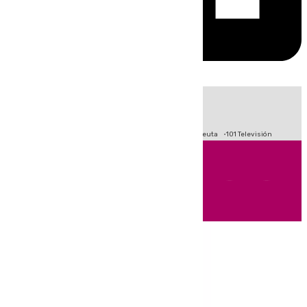
HOY
|
Fútbol
Primera División
LaLiga
Crisis Migratoria en Ceuta
101 Televisión
Andalucía