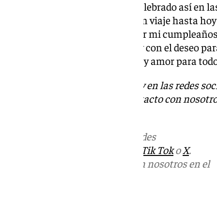
Por su parte, María Esteve ha celebrado así en la
de vida: «Pues hemos llegado. Un viaje hasta hoy
queda por venir. Feliz de celebrar mi cumpleaños
sorpresas que jamás esperaba y con el deseo pa
Nuevo. salud, mucha salud, paz y amor para todo
Descubre más noticias de 101Tv en las redes soc
Tok
o
X
. Puedes ponerte en contacto con nosotro
informativos@101tv.es
Más noticias de
101TV
en las redes
sociales:
Instagram
,
Facebook
,
Tik Tok
o
X
.
Puedes ponerte en contacto con nosotros en el
correo
informativos@101tv.es
Tags: