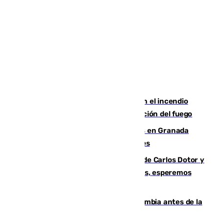
Activado el nivel 2 de emergencia en el incendio
forestal de Niebla por la compleja evolución del fuego
Controlado un incendio de rastrojos en Granada
junto a la autovía y al Callejón de Nogales
Juanfran Funes, sobre las lesiones de Carlos Dotor y
Fernando Calero: “Estamos preocupados, esperemos
que no sea nada”
Felipe VI refuerza los lazos con Colombia antes de la
llegada del nuevo presidente