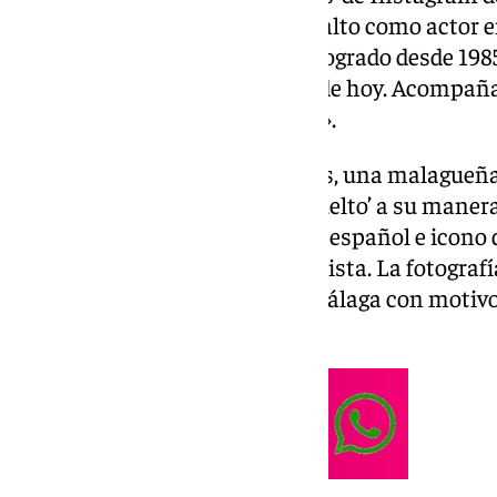
malagueño, que ahora dará el salto como actor en 
conseguido lo que nadie había logrado desde 19
y conozcamos a la
Pepa Flores
de hoy. Acompaña 
cómplice de un «te quiero, Pepa».
Eso sí, la inolvidable Pepa Flores, una malagueñ
pantalla y los escenarios, ha ‘vuelto’ a su mane
que fuera niña prodigio del cine español e icono d
sonriendo en la foto junto al artista. La fotogra
las redes es un chiringuito de Málaga con motiv
Esteve, la conocida actriz.