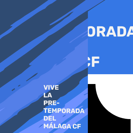
Ir
al
contenido
Tiktok