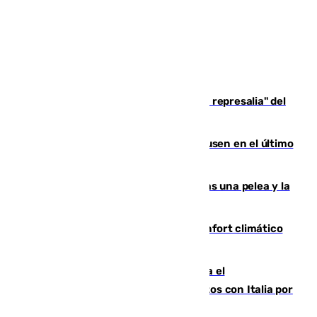
Italia responde ante las "medidas de represalia" del
Gobierno de Sánchez
El Sevilla se desinfla ante el Leverkusen en el último
ensayo (1-2)
Tensión en la prisión de Alhaurín tras una pelea y la
incautación de un punzón
Málaga contabiliza 148 zonas de confort climático
para enfrentar las altas temperaturas
Marlaska notifica a la Unión Europea el
restablecimiento de controles fronterizos con Italia por
vía aérea y marítima