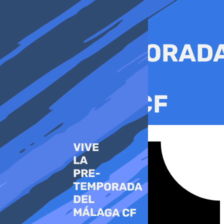
Ir
al
contenido
Tiktok