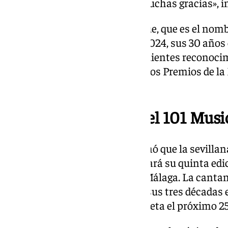
sé que siempre quiero volver. Muchas gracias», in
La sevillana Pilar Sánchez Luque, que es el nombr
celebrando desde este pasado 2024, sus 30 años
le ha valido, entre otros, los siguientes recono
de las Artes, Micrófono de oro, dos Premios de l
los Latin Grammy.
Artista confirmada del 101 Music
El pasado noviembre se confirmó que la sevillana 
Music Festival 2025, que celebrará su quinta ed
verano en la Plaza de Toros de Málaga. La cantan
Rosas y Espinas – 30 Año
s por sus tres décadas 
presentará la gira en La Malagueta el próximo 25