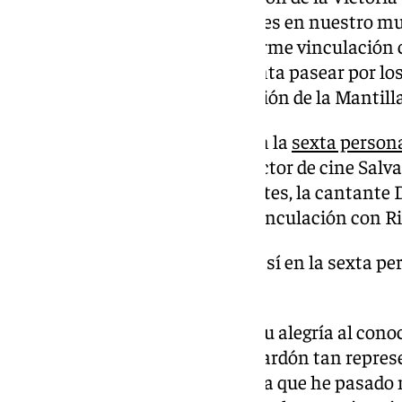
ha actuado en diversas ocasiones en nuestro mu
personales, pues tiene una enorme vinculación c
por su familia o porque le encanta pasear por lo
incluso pregonera de la Exaltación de la Mantilla
Pastora Soler se convierte así en la
sexta person
tras el actor Salva Reina, el director de cine Salv
presentadora Remedios Cervantes, la cantante D
Puyol. Todos con una enorme vinculación con Rin
Pastora Soler se convierte así en la sexta p
galardón
Por su parte, la artista mostró su alegría al conoc
orgullo y felicidad recibir un galardón tan repre
de una tierra a la que adoro, en la que he pasad