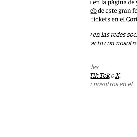
Las entradas ya están a la venta en la página de
que se puede acceder desde la
web
de este gran fe
También se pueden adquirir los tickets en el Cort
Descubre más noticias de 101Tv en las redes soc
Tok
o
X
. Puedes ponerte en contacto con nosotro
informativos@101tv.es
Más noticias de
101TV
en las redes
sociales:
Instagram
,
Facebook
,
Tik Tok
o
X
.
Puedes ponerte en contacto con nosotros en el
correo
informativos@101tv.es
Tags:
Últimas noticias