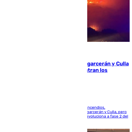
08.08.2026
Incendios de Castellón: Sierra Engarcerán y Culla
evolucionan positivamente y centran los
esfuerzos en Tírig
La UME se suma al operativo de control de los incendios,
progresando adecuadamente los de Sierra Engarcerán y Culla, pero
centrando todo el empeño en el de Culla, que evoluciona a fase 2 del
PEIF