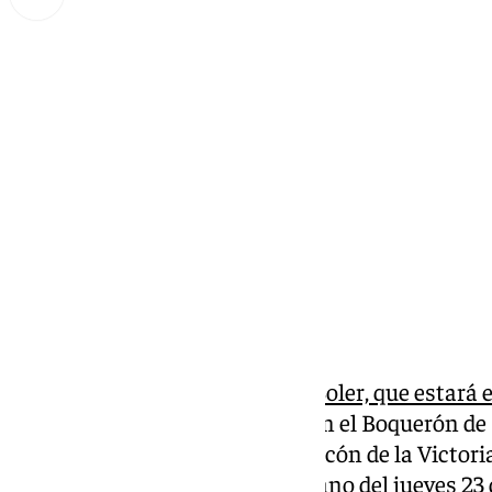
Miguel Alfonso
miércoles, 8 enero 2025, 17:07
Compartir:
La cantante andaluza
Pastora Soler, que estará 
será este año la galardonada con el Boquerón de
entrega el Ayuntamiento de Rincón de la Victoria
en la Gala del Boquerón Victoriano del jueves 23 