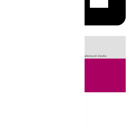
HOY
|
Sucesos
Fútbol
LaLiga
Primera División
Crisis Migratoria en Ceuta
Andalucía