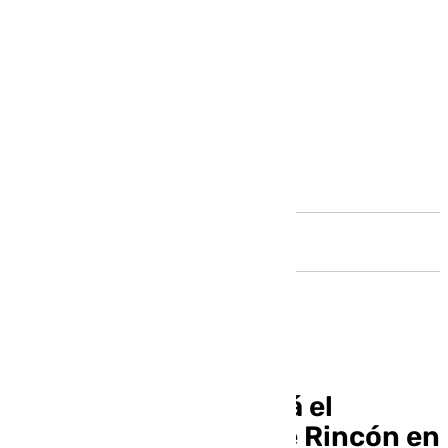
Andalucía
Pastora Soler recibirá el
Boquerón de Plata de Rincón en