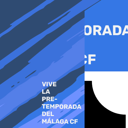
Ir
al
contenido
Tiktok