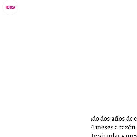
Miguel Alfonso
viernes, 11 octubre 2024, 21:50
Compartir:
La Fiscalía de Málaga ha solicitado dos años de c
—dispuestos en una multa de 24 meses a razón 
mujer acusada de supuestamente simular y pre