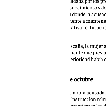
De esta forma, la mujer fue trasladada por los p
médico para realizársele un reconocimiento y 
dependencias policiales. Fue allí donde la acu
que tras haber accedido inicialmente a mantener
negó a continuar y pese a su negativa”, el futboli
«contra su voluntad”.
Asimismo, tal como señala la Fiscalía, la mujer 
empujado, “ocultando torticeramente que previa
forma accidental y que con posterioridad había c
transcurso de la pelea referida”.
El juicio se celebrará el 28 de octubre
Esta denuncia presentada por la ahora acusada, 
procedimiento en el Juzgado de Instrucción núme
de agresión sexual, aunque tras practicarse las d