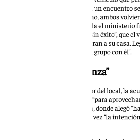
futbolista y donde mantuvieron un encuentro sex
acusación pública. Tras el mismo, ambos volviero
momento en el que, según señala el ministerio fis
provisional, la mujer intentó , “sin éxito”, que e
noche solo con ella y se marcharan a su casa, ll
otras mujeres que estaban en el grupo con él”.
Denuncia “por venganza”
Tras estas disputas en el interior del local, la ac
vez allí, a modo de “venganza” y “para aprovechar 
presencia policial en la vivienda, donde alegó “h
agresión sexual”, y mostrar a su vez “la intención
escrito.