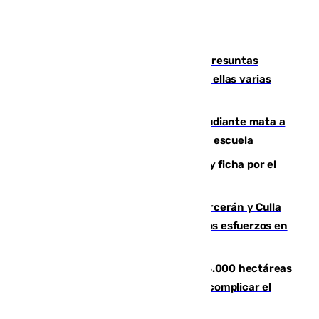
Un juzgado de Ceuta investiga seis presuntas
agresiones sexuales a migrantes, entre ellas varias
menores
Desastre en Tailandia: un joven estudiante mata a
tiros a sus abuelo y a profesores en una escuela
Luca Zidane rompe con el Granada y ficha por el
Leganés
Incendios de Castellón: Sierra Engarcerán y Culla
evolucionan positivamente y centran los esfuerzos en
Tírig
El incendio de Niebla ya supera las 4.000 hectáreas
afectadas y "se espera que se vuelva a complicar el
fuego"