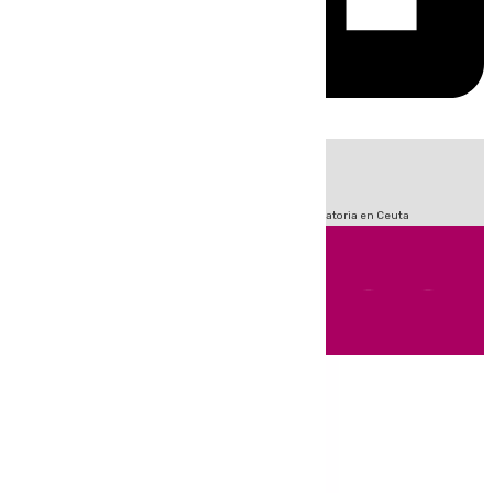
HOY
|
Fútbol
LaLiga
Sucesos
Primera División
Crisis Migratoria en Ceuta
Andalucía