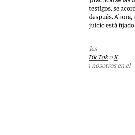
declaración de los implicados y testigos, se acor
procedimiento apenas dos días después. Ahora, s
interposición de la denuncia, el juicio está fijad
en un juzgado de la capital.
Más noticias de
101TV
en las redes
sociales:
Instagram
,
Facebook
,
Tik Tok
o
X
.
Puedes ponerte en contacto con nosotros en el
correo
informativos@101tv.es
Tags:
Últimas noticias