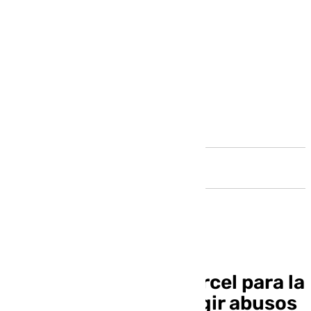
Andalucía
Piden dos años de cárcel para la
mujer acusada de fingir abusos