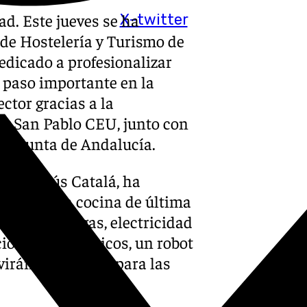
ad. Este jueves se ha
X-twitter
de Hostelería y Turismo de
edicado a profesionalizar
n paso importante en la
ctor gracias a la
 y San Pablo CEU, junto con
y la Junta de Andalucía.
aga, Jesús Catalá, ha
destaca una cocina de última
cocinar con gas, electricidad
onales y asiáticos, un robot
virán de utilidad para las