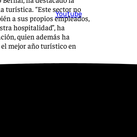
a turística. “Este sector no
Youtube
bién a sus propios empleados,
tra hospitalidad”, ha
ración, quien además ha
el mejor año turístico en
alado, ha subrayado la
 afirmando que “más del 70%
ector”. De hecho, ha anunciado
 marca Sabor a Málaga para
tes locales, cerrando un
astronómica.
s perspectivas de Málaga