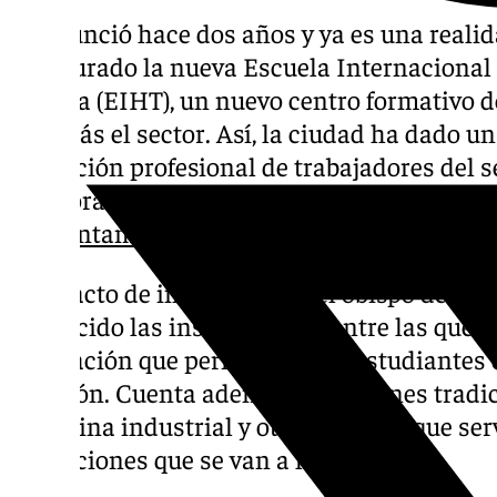
Se anunció hace dos años y ya es una realid
inaugurado la nueva Escuela Internacional 
Málaga (EIHT), un nuevo centro formativo d
aún más el sector. Así, la ciudad ha dado u
formación profesional de trabajadores del se
colaboración entre las fundaciones Victoria
el
Ayuntamiento de Málaga
, la Diputación 
En el acto de inauguración, el obispo de Mál
bendecido las instalaciones, entre las que 
generación que permitirá a los estudiantes 
y carbón. Cuenta además con fogones tradici
de cocina industrial y otros equipos que ser
formaciones que se van a llevar a cabo.