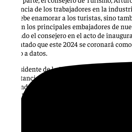
relevancia de los trabajadores en la industri
solo debe enamorar a los turistas, sino tam
que son los principales embajadores de nues
señalado el consejero en el acto de inaugu
adelantado que este 2024 se coronará como 
cuanto a datos.
El presidente de la Diputación, Francisco S
importancia de la formación en hostelería,
de la industria turística depende de este s
que la Diputación aportará productos de la
que los futuros cocineros utilicen ingredien
“círculo perfecto” de promoción y calidad g
Así, la inauguración de la EIHT refuerza la