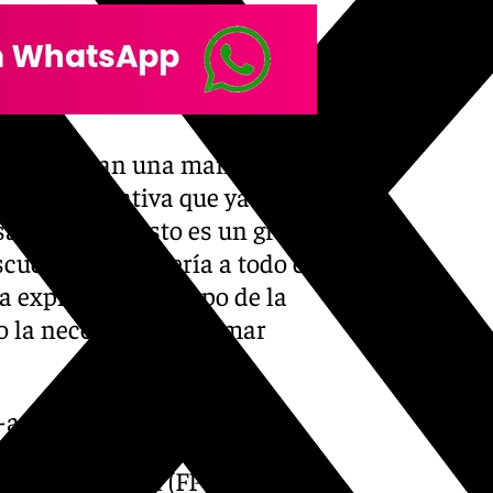
necesitaban una mano de
ación educativa que ya
sa de Lima y esto es un grado
scuela de hostelería a todo el
 explicado el obispo de la
o la necesidad de formar
-ano-turistico-historia/
ón Profesional (FP) para 20