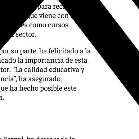
a preparada para recibir
el curso que viene con dicho
ormaciones como cursos
 del sector.
or su parte, ha felicitado a la
acado la importancia de esta
tor. “La calidad educativa y
encia”, ha asegurado,
ue ha hecho posible este
a.
o Bernal, ha destacado la