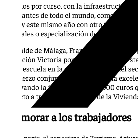
alumnos por curso, con la infraestructura y
estudiantes de todo el mundo, comenzando 
grado y este mismo año con otro tipo de f
puntuales o especialización de profesionales
El alcalde de Málaga, Francisco de la Torre, p
Fundación Victoria por su trabajo y ha dest
nueva escuela en la mejora continua del sec
el esfuerzo conjunto nos llevarán a la excel
subrayando la inversión de 600.000 euros q
proyecto a través del Instituto de la Viviend
Enamorar a los trabajadores
Por su parte, el consejero de Turismo, Artur