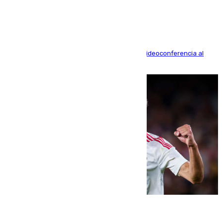
acusación particular
La mayoría de las comparecencias serán por videoconferencia al
residir los familiares fuera de España
07.08.2026