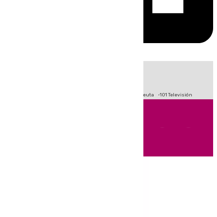
HOY
|
Fútbol
Primera División
LaLiga
Crisis Migratoria en Ceuta
101 Televisión
Andalucía