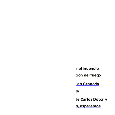
Activado el nivel 2 de emergencia en el incendio
forestal de Niebla por la compleja evolución del fuego
Controlado un incendio de rastrojos en Granada
junto a la autovía y al Callejón de Nogales
Juanfran Funes, sobre las lesiones de Carlos Dotor y
Fernando Calero: “Estamos preocupados, esperemos
que no sea nada”