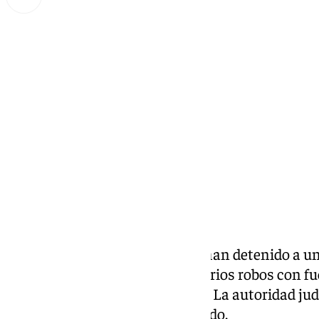
Miguel Alfonso
miércoles, 26 noviembre 2025, 10:25
Compartir:
Agentes de la Policía Nacional han detenido a u
presunta responsabilidad en varios robos con fue
la zona oeste de
Málaga
capital. La autoridad jud
el ingreso en prisión del arrestado.