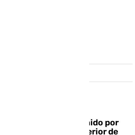
Andalucía
Prisión para un detenido por
nueve robos en el interior de