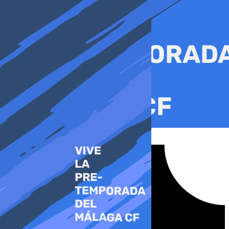
Ir
al
contenido
Tiktok