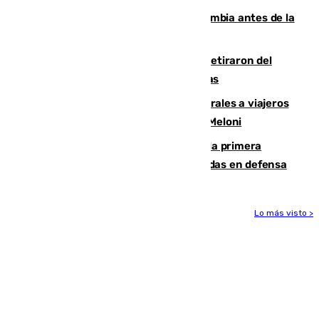
Felipe VI refuerza los lazos con Colombia antes de la
llegada del nuevo presidente
Fernando Calero y Carlos Dotor se retiraron del
encuentro contra el Ceuta con molestias
España restablece controles temporales a viajeros
procedentes de Italia como repuesta a Meloni
El Málaga cae ante el Ceuta y suma la primera
derrota de la pretemporada dejando dudas en defensa
Lo más visto >
Más noticias
Ver más >