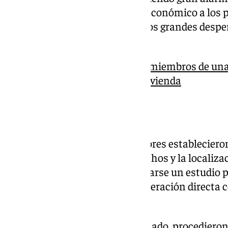
como un importante perjuicio económico a los pr
pantallas sustraídas, sino por los grandes despe
extracción de las mismas-.
Tragedia en Torrox: cuatro miembros de una 
inhalación de gas en una vivienda
Dispositivo policial
Ante los hechos, los investigadores establecieron
total esclarecimiento de los hechos y la localiza
autor de los mismos, tras realizarse un estudio 
un mapa criminológico en cooperación directa co
zona.
De igual modo, según han detallado, procedieron 