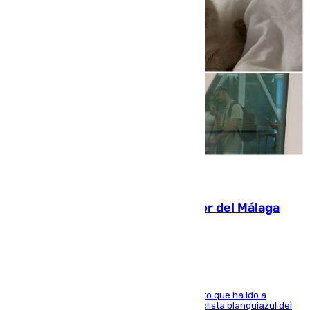
07.08.2026
Isco, la nueva mascota del jugador del Málaga
Dani Lorenzo
El centrocampista marbellí es ‘padre’ de un gato que ha ido a
recoger a Vigo y su nombre es como el exfutbolista blanquiazul del