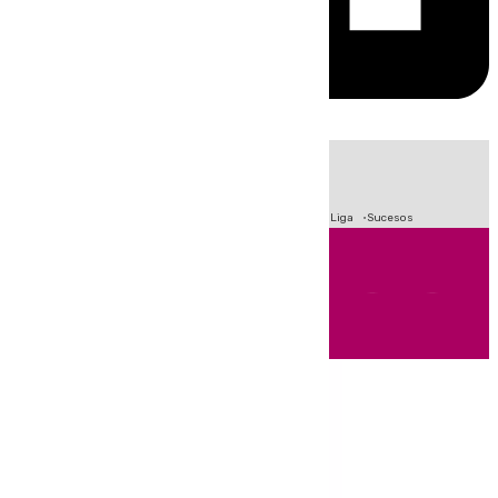
HOY
|
Fútbol
Primera División
Crisis Migratoria en Ceuta
LaLiga
Sucesos
Andalucía