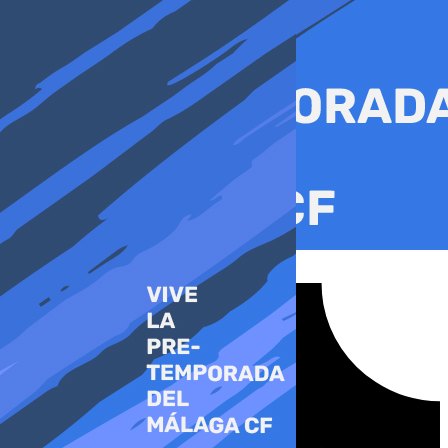
Ir
al
contenido
Tiktok