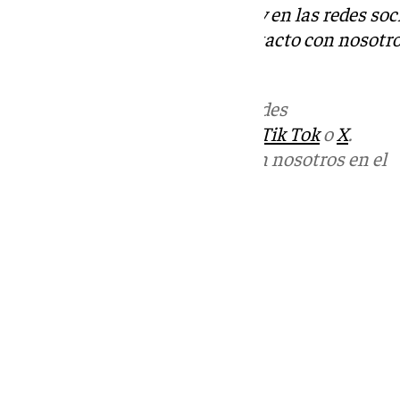
Descubre más noticias de 101Tv en las redes soc
Tok
o
X
. Puedes ponerte en contacto con nosotro
informativos@101tv.es
Más noticias de
101TV
en las redes
sociales:
Instagram
,
Facebook
,
Tik Tok
o
X
.
Puedes ponerte en contacto con nosotros en el
correo
informativos@101tv.es
Tags:
Últimas noticias