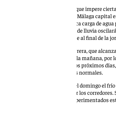
En los próximos días se espera que impere cierta
la previsión actual de Aemet en Málaga capital e
gran nubosidad, aunque con poca carga de agua p
cualquier modo, la probabilidad de lluvia oscilará
del día, que puede incrementarse al final de la jo
El pistoletazo de salida de la carrera, que alcan
se producirá a las 8.30 horas de la mañana, por 
variaciones de los modelos en los próximos días,
podrá celebrarse en condiciones normales.
En cuanto a las temperaturas, el domingo el frío
que seguro será de agradecer por los corredores. 
valores serán similares a los experimentados es
máxima y 11º de mínimas.