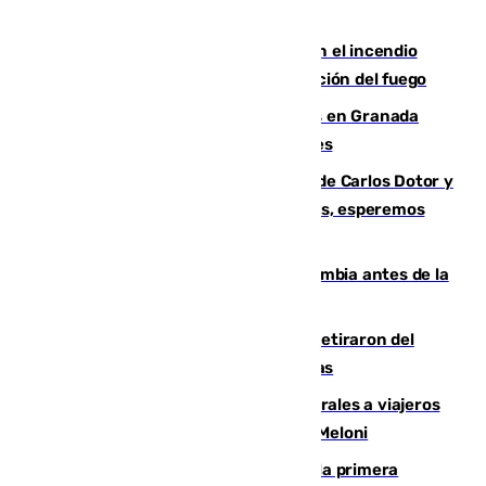
Activado el nivel 2 de emergencia en el incendio
forestal de Niebla por la compleja evolución del fuego
Controlado un incendio de rastrojos en Granada
junto a la autovía y al Callejón de Nogales
Juanfran Funes, sobre las lesiones de Carlos Dotor y
Fernando Calero: “Estamos preocupados, esperemos
que no sea nada”
Felipe VI refuerza los lazos con Colombia antes de la
llegada del nuevo presidente
Fernando Calero y Carlos Dotor se retiraron del
encuentro contra el Ceuta con molestias
España restablece controles temporales a viajeros
procedentes de Italia como repuesta a Meloni
El Málaga cae ante el Ceuta y suma la primera