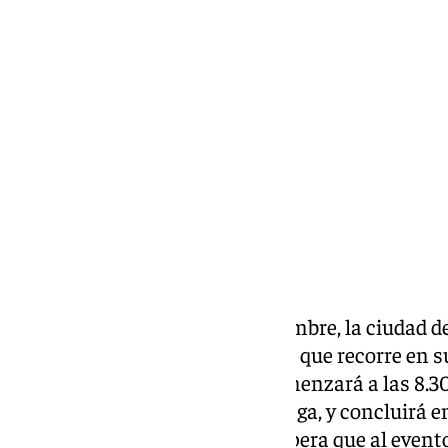
Antonio López
jueves, 12 diciembre 2024, 12:04
Compartir:
El próximo domingo 15 de diciembre, la ciudad d
gran Maratón anual
. La carrera, que recorre en
emblemáticos de la capital, comenzará a las 8.30
frente al Ayuntamiento de Málaga, y concluirá 
14.00 horas del mediodía. Se espera que al even