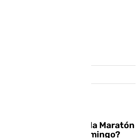
Andalucía
¿Qué tiempo hará en la Maratón
de Málaga de este domingo?