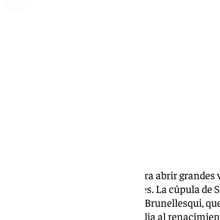
Miguel Alfonso
lunes, 7 octubre 2024, 16:47
Compartir:
Aligerar el peso de las muros para abrir grandes
ventilación mediante arbotantes. La cúpula de Sa
Florencia, del arquitecto Fillipo Brunellesqui, q
hito que dio paso de la edad media al renacimien