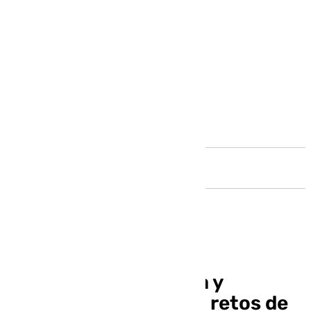
Andalucía
Regeneración urbana y
dotación de vivienda: retos de