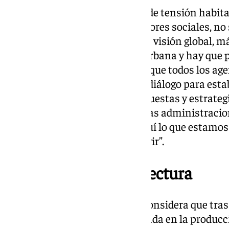
En Málaga existe un problema de tensión habitac
arquitectos, como transformadores sociales, no
problemas pero sí tenemos una visión global, má
edificio hay una regeneración urbana y hay que 
vivienda”, apostilla aseverando que todos los ag
de la construcción coexiste un diálogo para es
herramientas para “hacer propuestas y estrategi
coordinación entre los estos y las administraci
ciudadana. Recordemos que aquí lo que estamos 
qué tipo de ciudad queremos vivir”.
El futuro de la arquitectura
Susana Gómez (Decana COA) considera que tras 
profesión ha estado muy centrada en la producció