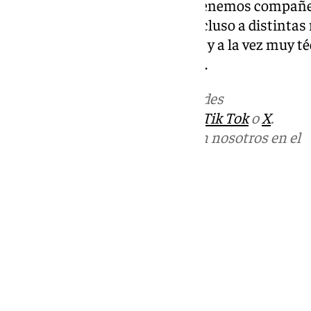
arquitectura es muy versátil: ”tenemos compañe
edificación, a la enseñanza e incluso a distintas 
una profesión “muy humanista y a la vez muy técn
presente y sobre todo del futuro.
Más noticias de
101TV
en las redes
sociales:
Instagram
,
Facebook
,
Tik Tok
o
X
.
Puedes ponerte en contacto con nosotros en el
correo
informativos@101tv.es
Tags:
Últimas noticias