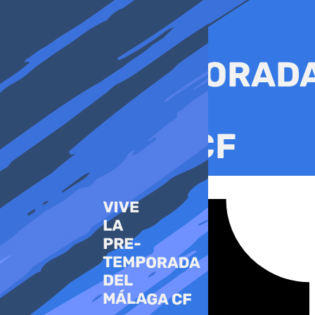
Ir
al
contenido
Tiktok