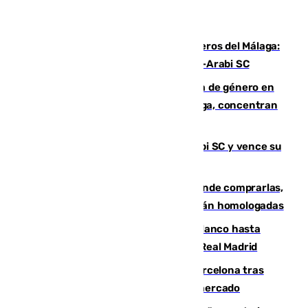
Ya se han estrenado los tres delanteros del Málaga:
Eneko Jauregui, bigoleador contra el Al-Arabi SC
35 mujeres asesinadas por violencia de género en
España en este 2026: Andalucía y Málaga, concentran
el foco de la tragedia
El Málaga es muy superior al Al-Arabi SC y vence su
primer encuentro de pretemporada
Gafas para el eclipse solar 2026: dónde comprarlas,
dónde conseguirlas y cómo saber si están homologadas
Vinícius Júnior seguirá vestido de blanco hasta
2032 tras cerrar su renovación con el Real Madrid
Rodrigo negocia su fichaje por el Barcelona tras
romper con el Madrid y revoluciona el mercado