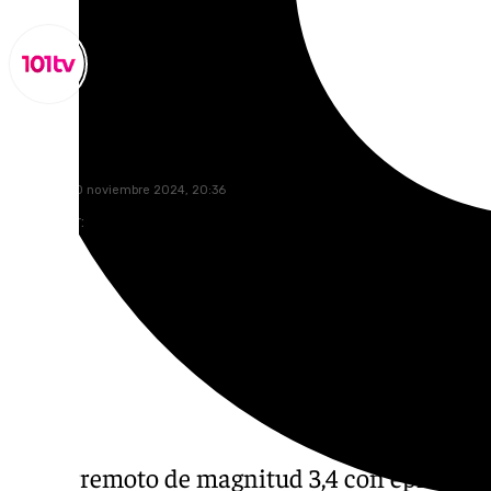
Miguel Alfonso
domingo, 10 noviembre 2024, 20:36
Compartir:
Un terremoto de magnitud 3,4 con epicentr