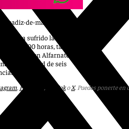
-de-cadiz-de-magnitud-37/
a que ha sufrido la provincia
bre las 10:00 horas, también
ro terremoto en Alfarnate.
una profundidad de seis
ncias.
tagram
,
Facebook
,
Tik Tok
o
X
. Puedes ponerte en 