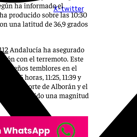
según ha informado el
X-twitter
 ha producido sobre las 10:30
on una latitud de 36,9 grados
112
Andalucía ha asegurado
ación con el terremoto. Este
 pequeños temblores en el
 10:45 horas, 11:25, 11:39 y
 la zona norte de Alborán y el
tacado ha tenido una magnitud