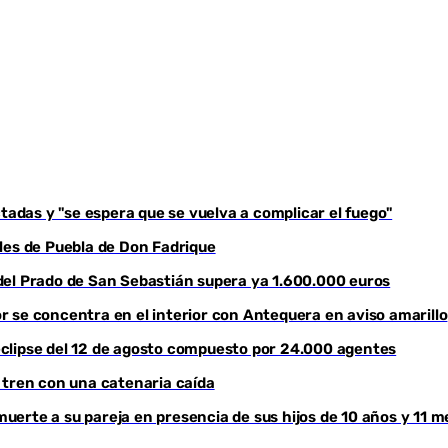
Youtube
tadas y "se espera que se vuelva a complicar el fuego"
les de Puebla de Don Fadrique
del Prado de San Sebastián supera ya 1.600.000 euros
lor se concentra en el interior con Antequera en aviso amarillo
l eclipse del 12 de agosto compuesto por 24.000 agentes
 tren con una catenaria caída
erte a su pareja en presencia de sus hijos de 10 años y 11 m