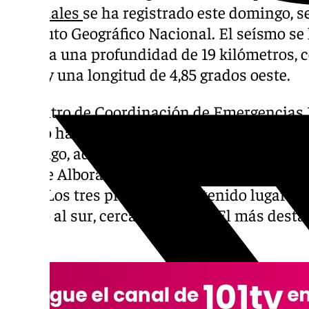
de
Ardales
se ha registrado este domingo, 
Instituto Geográfico Nacional. El seísmo se
horas a una profundidad de 19 kilómetros, c
norte y una longitud de 4,85 grados oeste.
El Centro de Coordinación de Emergencias
que no ha recibido alertas de vecinos en rel
domingo, además, se han registrado cuatro
mar de Alborán. El IGN los ha registrado a las
13:01. Los tres primeros han tenido lugar en
cuarto al sur, cerca de Melilla. El más des
de 2,4.