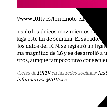
https://www.101tv.es/terremoto-en-el-golfo
No han sido los únicos movimientos de tierr
de Málaga este fin de semana. El sábado, so
según los datos del IGN, se registró un lige
Tuvo una magnitud de 1,6 y se desarrolló a 
kilómetros, aunque tampoco tuvo consecue
Más noticias de
101TV
en las redes sociales:
Ins
correo
informativos@101tv.es
Tags: