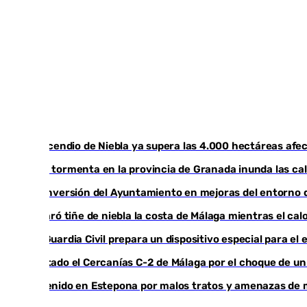
El incendio de Niebla ya supera las 4.000 hectáreas afec
Una tormenta en la provincia de Granada inunda las cal
La inversión del Ayuntamiento en mejoras del entorno 
El taró tiñe de niebla la costa de Málaga mientras el ca
La Guardia Civil prepara un dispositivo especial para e
Cortado el Cercanías C-2 de Málaga por el choque de un
Detenido en Estepona por malos tratos y amenazas de mu