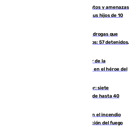
Detenido en Estepona por malos tratos y amenazas
de muerte a su pareja en presencia de sus hijos de 10
años y 11 meses
Desarticulada una red de tráfico de drogas que
introducía la mercancía desde Marruecos: 57 detenidos,
cuatro de ellos en Andalucía
Ferrán Torres, nombrado embajador de la
Comunidad Valenciana tras convertirse en el héroe del
Mundial
Andalucía sigue asfixiada por el calor: siete
provincias, en alerta por temperaturas de hasta 40
grados
Activado el nivel 2 de emergencia en el incendio
forestal de Niebla por la compleja evolución del fuego