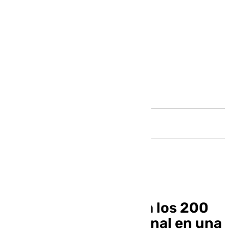
Andalucía
Repaso cronológico a los 200
años de Policía Nacional en una