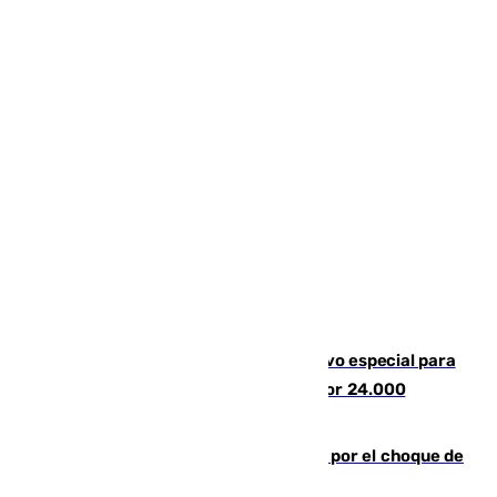
La Guardia Civil prepara un dispositivo especial para
el eclipse del 12 de agosto compuesto por 24.000
agentes
Cortado el Cercanías C-2 de Málaga por el choque de
un tren con una catenaria caída