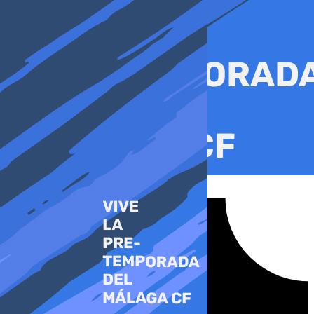
Ir
al
contenido
Tiktok