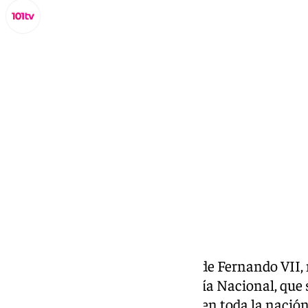
Miguel Alfonso
jueves, 10 octubre 2024, 21:22
Compartir:
Hace 200 años, bajo el reinado de Fernando VII, n
Reino. Su relevo lo cogió la Policía Nacional, qu
más antigüedad con extensión en toda la nación