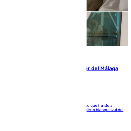
07.08.2026
Isco, la nueva mascota del jugador del Málaga
Dani Lorenzo
El centrocampista marbellí es ‘padre’ de un gato que ha ido a
recoger a Vigo y su nombre es como el exfutbolista blanquiazul del
Arroyo de la Miel