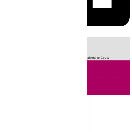
HOY
|
Sucesos
Fútbol
LaLiga
Primera División
Crisis Migratoria en Ceuta
Andalucía