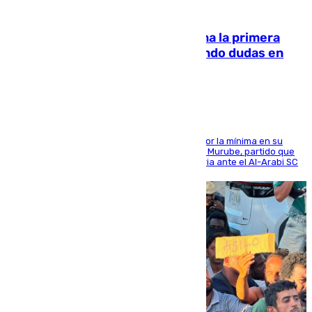
07.08.2026
El Málaga cae ante el Ceuta y suma la primera
derrota de la pretemporada dejando dudas en
defensa
El cuadro dirigido por Juanfran Funes perdió por la mínima en su
envite contra el conjunto caballa en el Alfonso Murube, partido que
se disputó un día después de su primera victoria ante el Al-Arabi SC