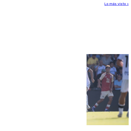
Lo más visto >
Más noticias
Ver más >