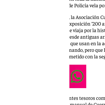
actualidad, el Cuerpo Nacional de Policía vela po
Con motivo del 200 aniversario, la Asociación Cu
Biznaga Azul ha organizado la exposición ‘200 añ
Española 1824-2024’ en la que se viaja por la hi
Policía a lo largo de dos siglos. Desde antiguas 
1824, hasta innovadores drones que usan en la 
emblemas que han ido evolucionando, pero que 
identidad de un Cuerpo comprometido con la seg
La exposición aguarda interesantes tesoros co
el Cuerpo entre 1941 y 1959 o un manual de Cuer