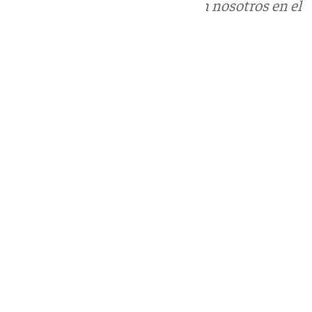
Puedes ponerte en contacto con nosotros en el
correo
informativos@101tv.es
Tags:
Últimas noticias