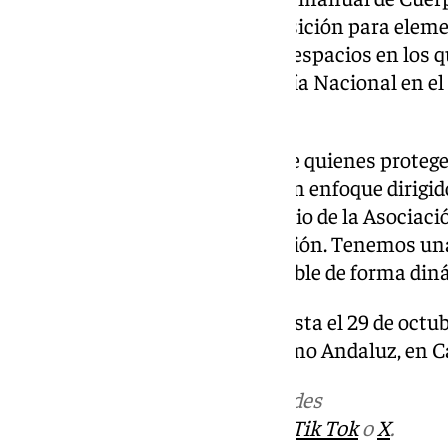
También hay cabida en la exposición para elem
dron de última generación o de espacios en los 
grandes actuaciones de la Policía Nacional en el
Mélodie.
Ideal para conocer la historia de quienes protegen
proyecto cuenta también con un enfoque dirigid
afirmó Salcedo, policía voluntario de la Asociaci
colegios van a visitar la exposición. Tenemos una
pequeños pasen un rato agradable de forma din
La exposición estará abierta hasta el 29 de octub
14:00 horas en la Sede de Turismo Andaluz, en 
Más noticias de
101TV
en las redes
sociales:
Instagram
,
Facebook
,
Tik Tok
o
X
.