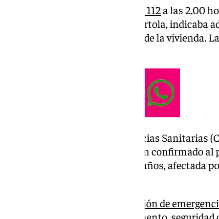
Un ciudadano alertó al
teléfono 112
a las 2.00 h
una casa de la calle Almendro Artola, indicaba 
persona atrapada en el interior de la vivienda. 
inmediato a los Bomberos.
También al Centro de Emergencias Sanitarias (CES)
Guardia Civil. Los sanitarios han confirmado al 
del traslado de una mujer de 71 años, afectada p
Hospital Costa del Sol.
La atención de cualquier
situación de emergenc
extinción de incendios y salvamento, seguridad c