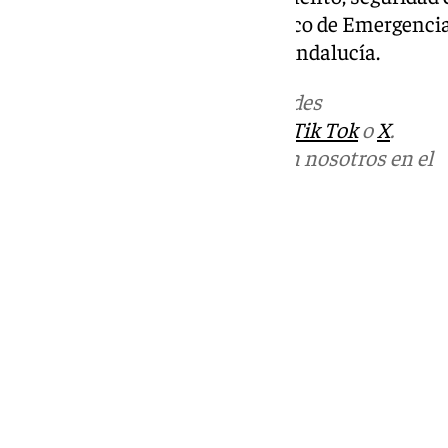
realiza a través del teléfono único de Emergencia
de forma permanente en toda Andalucía.
Más noticias de
101TV
en las redes
sociales:
Instagram
,
Facebook
,
Tik Tok
o
X
.
Puedes ponerte en contacto con nosotros en el
correo
informativos@101tv.es
Tags:
Últimas noticias