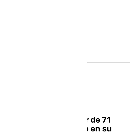
Andalucía
Rescatan a una mujer de 71
años tras un incendio en su