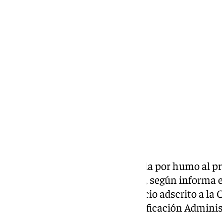
Miguel Alfonso
sábado, 14 septiembre 2024, 09:25
Compartir:
Una mujer ha resultado afectada por humo al pr
vivienda de Benahavís (Málaga), según informa 
Emergencias (Cecem 112), servicio adscrito a la C
Interior, Diálogo Social y Simplificación Adminis