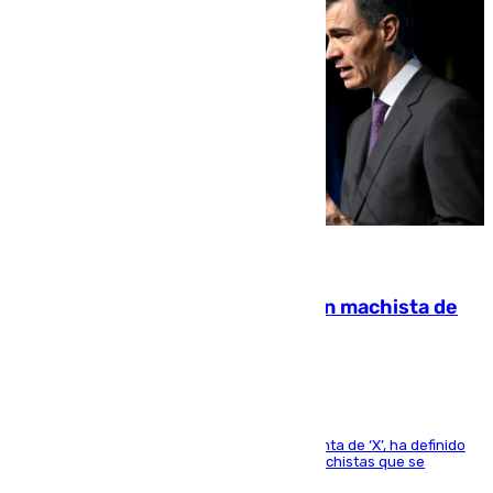
07.08.2026
Pedro Sánchez condena el crimen machista de
Benahavís
El presidente del Gobierno, a través de su cuenta de ‘X’, ha definido
como un “fracaso colectivo” los asesinatos machistas que se
producen en España