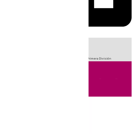
HOY
|
Fútbol
Sucesos
Crisis Migratoria en Ceuta
LaLiga
Primera División
Andalucía