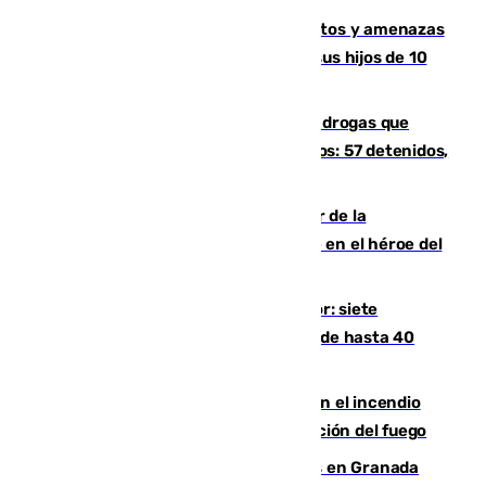
Detenido en Estepona por malos tratos y amenazas
de muerte a su pareja en presencia de sus hijos de 10
años y 11 meses
Desarticulada una red de tráfico de drogas que
introducía la mercancía desde Marruecos: 57 detenidos,
cuatro de ellos en Andalucía
Ferrán Torres, nombrado embajador de la
Comunidad Valenciana tras convertirse en el héroe del
Mundial
Andalucía sigue asfixiada por el calor: siete
provincias, en alerta por temperaturas de hasta 40
grados
Activado el nivel 2 de emergencia en el incendio
forestal de Niebla por la compleja evolución del fuego
Controlado un incendio de rastrojos en Granada