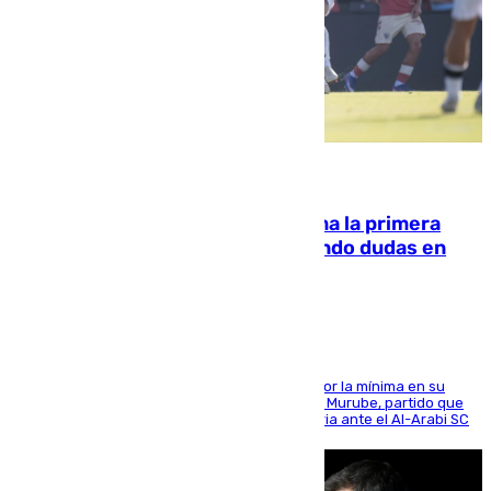
07.08.2026
El Málaga cae ante el Ceuta y suma la primera
derrota de la pretemporada dejando dudas en
defensa
El cuadro dirigido por Juanfran Funes perdió por la mínima en su
envite contra el conjunto caballa en el Alfonso Murube, partido que
se disputó un día después de su primera victoria ante el Al-Arabi SC