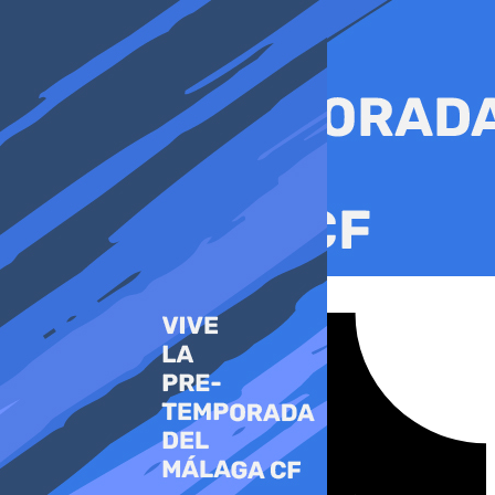
Ir
al
contenido
Tiktok