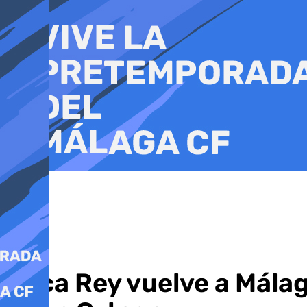
Ir
al
contenido
Roca Rey vuelve a Málag