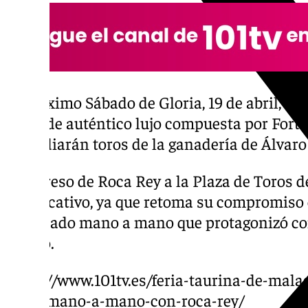
El próximo Sábado de Gloria, 19 de abril, e
terna de auténtico lujo compuesta por Forte
que lidiarán toros de la ganadería de Álvar
El regreso de Roca Rey a la Plaza de Toros 
significativo, ya que retoma su compromiso e
recordado mano a mano que protagonizó co
agosto.
https://www.101tv.es/feria-taurina-de-malaga
en-el-mano-a-mano-con-roca-rey/