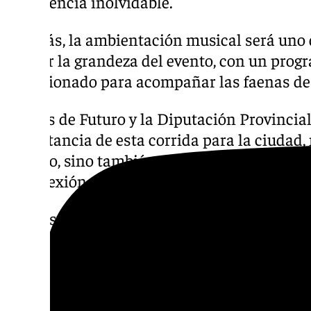
experiencia inolvidable.
Además, la ambientación musical será uno 
realzar la grandeza del evento, con un pr
seleccionado para acompañar las faenas de l
Lances de Futuro y la Diputación Provincia
importancia de esta corrida para la ciudad,
taurino, sino también como un punto de enc
la conexión de Málaga con el arte de Pablo 
La presentación oficial de este acontecimien
próximas semanas, con más detalles sobre l
actividades paralelas que se desarrollarán e
La Picassiana 2025 promete ser una de las 