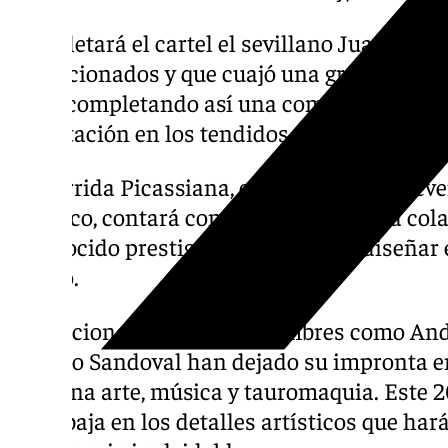
Completará el cartel el sevillano Juan Orteg
los aficionados y que cuajó una gran faena 
2023, completando así una combinación q
expectación en los tendidos.
La Corrida Picassiana, convertida en un eve
artístico, contará como cada año con la col
reconocido prestigio, encargado de diseñar e
festejo.
En ediciones anteriores, nombres como An
o Pedro Sandoval han dejado su impronta en
combina arte, música y tauromaquia. Este 20
se trabaja en los detalles artísticos que ha