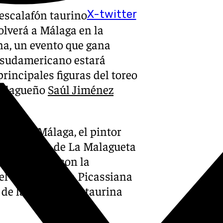
escalafón taurino
X-twitter
olverá a Málaga en la
na, un evento que gana
o sudamericano estará
incipales figuras del toreo
 malagueño
Saúl Jiménez
enio de Málaga, el pintor
ada taurina de La Malagueta
olaboración con la
l de la Corrida Picassiana
 de la temporada taurina