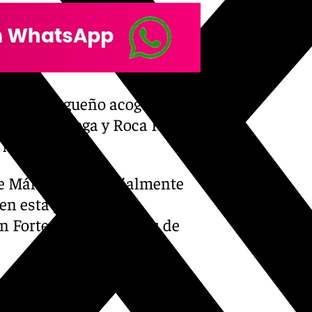
l coso malagueño acogerá una
s, Juan Ortega y Roca Rey,
o Núñez.
de Málaga es especialmente
n esta plaza tras el
n Fortes el pasado mes de
-fortes-se-lleva-la-gloria-