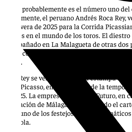
El que probablemente es el número uno del 
actualmente, el peruano Andrés Roca Rey, v
primavera de 2025 para la Corrida Picassia
enteros en el mundo de los toros. El diestr
acompañado en La Malagueta de otras dos pr
actual como el sevillano Juan Ortega y el
Fortes
.
Roca Rey se vestirá así con la estampa del g
Pablo Picasso, en este avance de la tempor
en 2025. La empresa Lances de Futuro, en c
Diputación de Málaga, ha anunciado el carte
2025, uno de los festejos más emblemáticos
española.