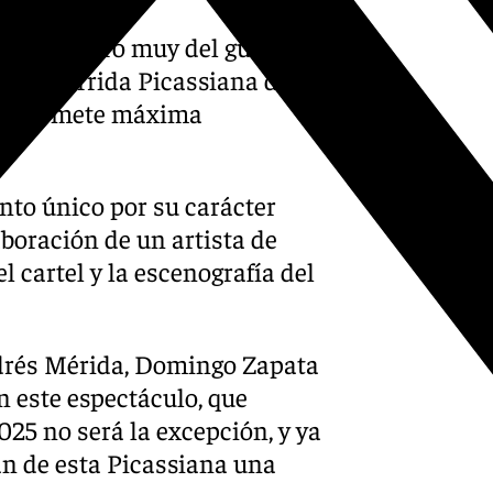
a, un torero muy del gusto de
en la Corrida Picassiana de
ue promete máxima
nto único por su carácter
aboración de un artista de
l cartel y la escenografía del
drés Mérida, Domingo Zapata
 este espectáculo, que
25 no será la excepción, y ya
rán de esta Picassiana una