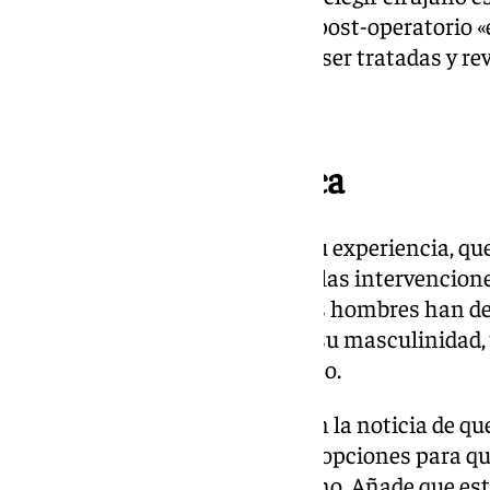
quien acudir, ya que el proceso post-operatorio 
de caída y de heridas que deben ser tratadas y re
Sin miedo a la estética
Además, Guidi confirma, bajo su experiencia, que
estética siempre comienza por las intervenciones
Moniche, a su vez, opina que los hombres han de
estéticos como una pérdida de su masculinidad,
preocupación y culto por el físico.
«Hace décadas, cuando te daban la noticia de que
resignabas. Ahora hay muchas opciones para qui
punto», ha comentado el cirujano. Añade que est