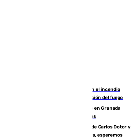
Activado el nivel 2 de emergencia en el incendio
forestal de Niebla por la compleja evolución del fuego
Controlado un incendio de rastrojos en Granada
junto a la autovía y al Callejón de Nogales
Juanfran Funes, sobre las lesiones de Carlos Dotor y
Fernando Calero: “Estamos preocupados, esperemos