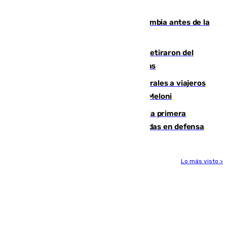
que no sea nada”
Felipe VI refuerza los lazos con Colombia antes de la
llegada del nuevo presidente
Fernando Calero y Carlos Dotor se retiraron del
encuentro contra el Ceuta con molestias
España restablece controles temporales a viajeros
procedentes de Italia como repuesta a Meloni
El Málaga cae ante el Ceuta y suma la primera
derrota de la pretemporada dejando dudas en defensa
Lo más visto >
Más noticias
Ver más >