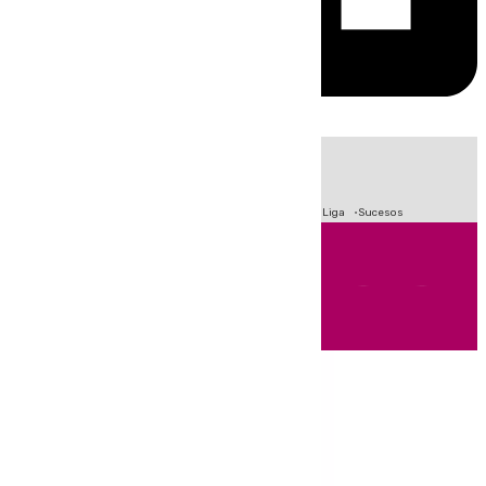
HOY
|
Fútbol
Primera División
Crisis Migratoria en Ceuta
LaLiga
Sucesos
Andalucía