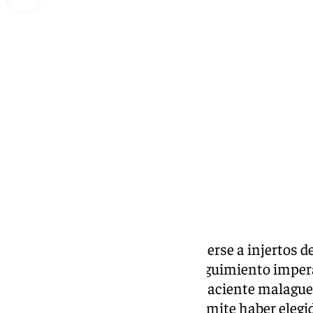
Miguel Alfonso
jueves, 26 septiembre 2024, 18:19
Compartir:
Los viajes a Turquía para someterse a injertos de
que la comodidad, cercanía y seguimiento impera
clínica.
Martín Moniche
es un paciente malagueñ
de pelo hace a penas un año. Admite haber elegid