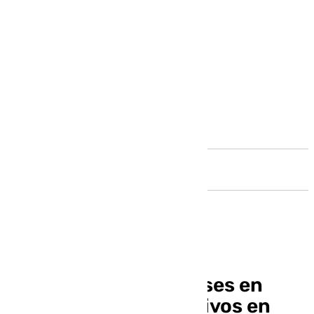
Andalucía
Se suspenden las clases en
ocho centros educativos en