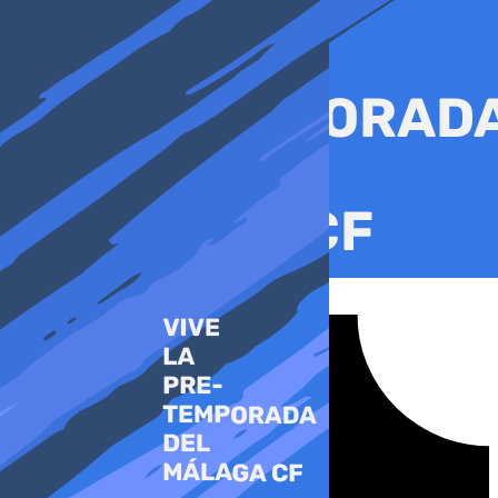
Ir
al
contenido
Tiktok