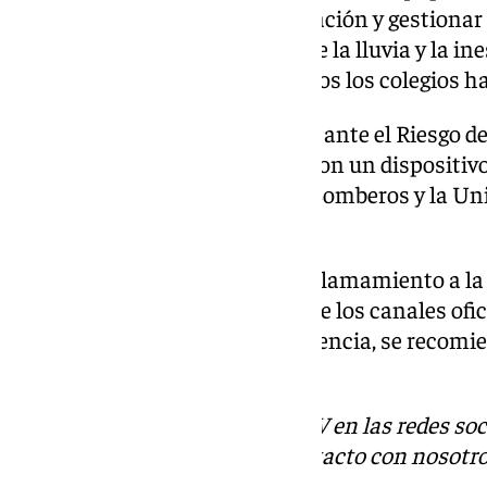
trabajando para evaluar la situación y gestionar
embargo, ante la persistencia de la lluvia y la ine
ha optado por mantener cerrados los colegios ha
El Plan Especial de Emergencia ante el Riesgo 
(PERI) sigue activo en la zona, con un dispositiv
Protección Civil, Policía Local, Bomberos y la Un
Nacional en Andalucía.
Las autoridades han hecho un llamamiento a la 
mantenga informada a través de los canales ofic
innecesarios. En caso de emergencia, se recomie
112, operativo las 24 horas.
Descubre más noticias de 101TV en las redes soc
Tok
o
X
. Puedes ponerte en contacto con nosotro
informativos@101tv.es