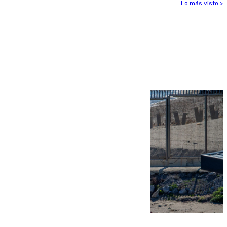
Lo más visto >
Más noticias
Ver más >