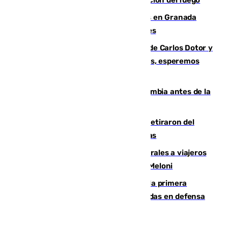
Controlado un incendio de rastrojos en Granada
junto a la autovía y al Callejón de Nogales
Juanfran Funes, sobre las lesiones de Carlos Dotor y
Fernando Calero: “Estamos preocupados, esperemos
que no sea nada”
Felipe VI refuerza los lazos con Colombia antes de la
llegada del nuevo presidente
Fernando Calero y Carlos Dotor se retiraron del
encuentro contra el Ceuta con molestias
España restablece controles temporales a viajeros
procedentes de Italia como repuesta a Meloni
El Málaga cae ante el Ceuta y suma la primera
derrota de la pretemporada dejando dudas en defensa