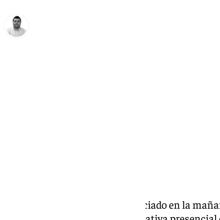
Borja Gutiérrez
martes, 18 marzo 2025, 08:12
Compartir:
La Junta de Andalucía ha anunciado en la mañan
suspensión de la actividad educativa presencial 