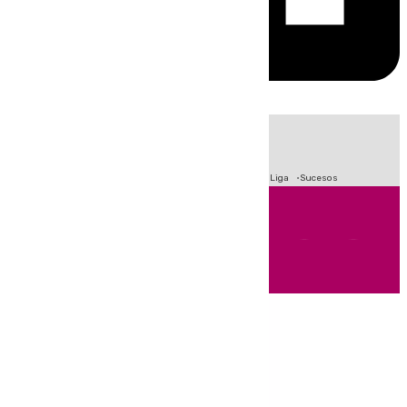
HOY
|
Fútbol
Primera División
Crisis Migratoria en Ceuta
LaLiga
Sucesos
Andalucía