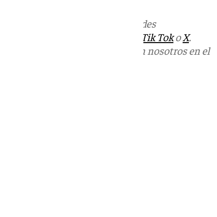
Más noticias de
101TV
en las redes
sociales:
Instagram
,
Facebook
,
Tik Tok
o
X
.
Puedes ponerte en contacto con nosotros en el
correo
informativos@101tv.es
Tags:
Últimas noticias