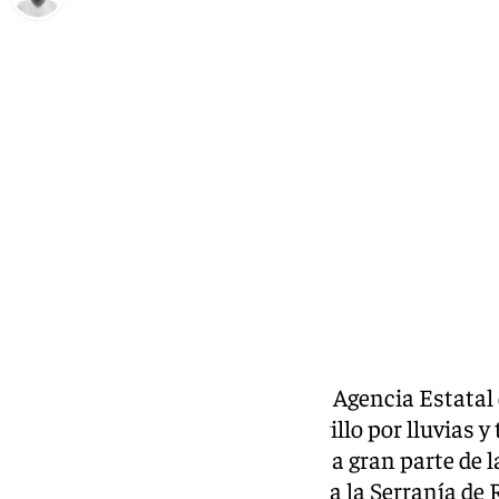
Antonio López
martes, 19 noviembre 2024, 09:09
Compartir:
Este martes 19 de noviembre, la Agencia Estata
mantendrá activo el aviso amarillo por lluvias 
Málaga y Cádiz. La alerta afecta a gran parte de 
que en Málaga el aviso se atañe a la Serranía de