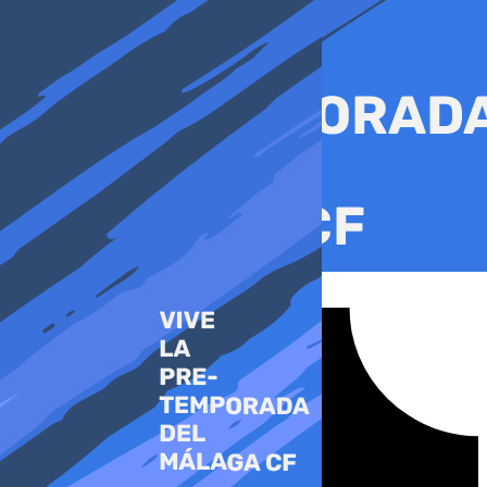
Ir
al
contenido
Tiktok