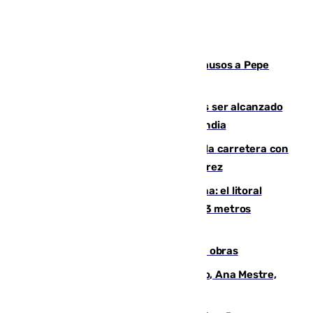
Granada despide con lágrimas y aplausos a Pepe
Habichuela
Un futbolista de 24 años muere tras ser alcanzado
por un rayo durante un partido en Tailandia
Muere un conductor tras salirse de la carretera con
su turismo en la A-480 a la altura de Jerez
Julio supera a junio en basura marina: el litoral
occidental malagueño recoge más de 33 metros
cúbicos de residuos
El Cádiz se afila ante un Granada en obras
La nueva presidenta del Parlamento, Ana Mestre,
hace parada institucional en Cádiz