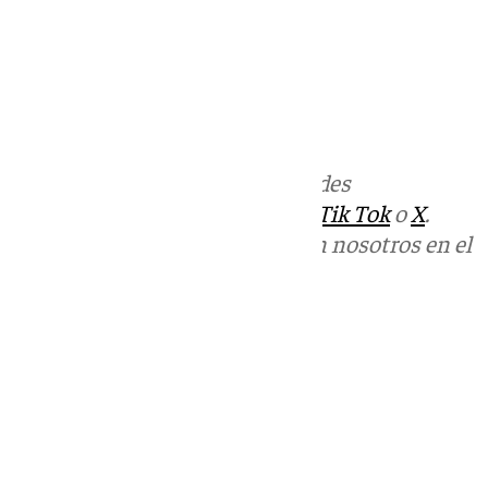
Más noticias de
101TV
en las redes
sociales:
Instagram
,
Facebook
,
Tik Tok
o
X
.
Puedes ponerte en contacto con nosotros en el
correo
informativos@101tv.es
Tags:
Últimas noticias