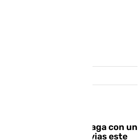
Andalucía
Tiempo dispar en Málaga con un
aviso amarillo por lluvias este