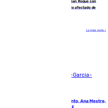
Estabilizado el incendio forestal de San Roque con
19 familias aún desalojadas y un domicilio afectado de
gravedad
Lo más visto >
Más noticias
Ver más >
05.08.2026
La nueva presidenta del Parlamento, Ana Mestre,
hace parada institucional en Cádiz