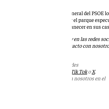
de El Calvario.
En este sentido, el secretario general del PSOE l
«el inmueble no pase a engrosar el parque especu
nuestros vecinos puedan permanecer en sus cas
Descubre más noticias de 101Tv en las redes soc
Tok
o
X
. Puedes ponerte en contacto con nosotro
informativos@101tv.es
Más noticias de
101TV
en las redes
sociales:
Instagram
,
Facebook
,
Tik Tok
o
X
.
Puedes ponerte en contacto con nosotros en el
correo
informativos@101tv.es
Tags: