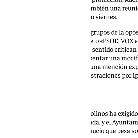
Sareb para tratar de mediar y también una reuni
del Cid, con los vecinos el pasado viernes.
Asimismo, han planteado a los grupos de la oposi
acuerdo institucional a pleno pero «PSOE, VOX e
más tiempo», aseguran. En este sentido critica
anunciando que ellos van a presentar una moción 
«se sustentan en que no quiere una mención exp
se mencione a todas las administraciones por ig
Postura PSOE
Por su parte, el PSOE de Torremolinos ha exigido
través de la Consejería de Vivienda, y el Ayunt
busquen fórmulas para el desahucio que pesa sob