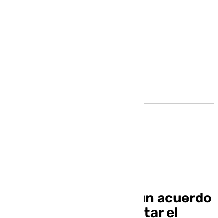
Andalucía
Torremolinos busca un acuerdo
institucional para evitar el