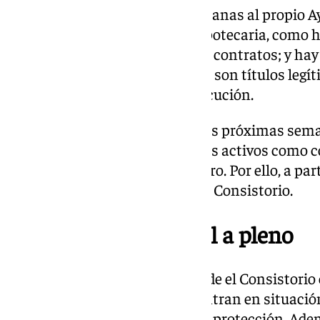
Como argumentan fuentes cercanas al propio A
en el trámite de la ejecución hipotecaria, como 
2023 se les pide que aporten los contratos; y hay
donde el juez sentencia que nos son títulos legít
para dificultar el proceso de ejecución.
A esto les consta que durante las próximas sema
Sareb, a quien se adjudican estos activos como 
judicial, va a cederlos a un tercero. Por ello, a 
distintas acciones por parte del Consistorio.
Acuerdo institucional a pleno
Una vez dados estos pasos, desde el Consistorio
aquellas familias que se encuentran en situació
argumento jurídico de cara a su protección. Ade