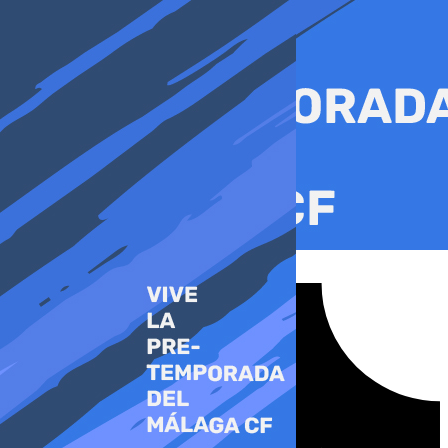
Ir
al
contenido
Tiktok