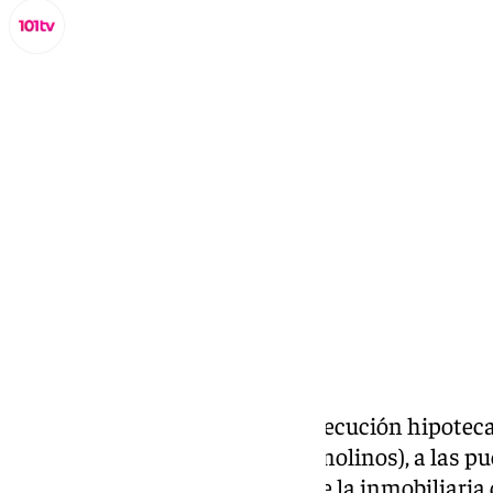
Lynx Devs
martes, 25 marzo 2025, 17:45
Compartir:
En 2018, comenzó un auto de ejecución hipoteca
de la zona de
El Calvario
(Torremolinos), a las p
situación que surge a raíz de que la inmobiliaria