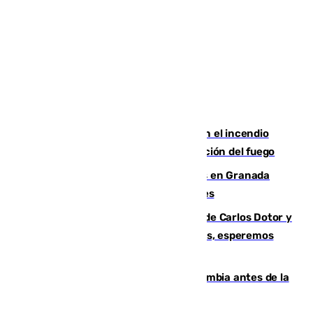
Activado el nivel 2 de emergencia en el incendio
forestal de Niebla por la compleja evolución del fuego
Controlado un incendio de rastrojos en Granada
junto a la autovía y al Callejón de Nogales
Juanfran Funes, sobre las lesiones de Carlos Dotor y
Fernando Calero: “Estamos preocupados, esperemos
que no sea nada”
Felipe VI refuerza los lazos con Colombia antes de la
llegada del nuevo presidente