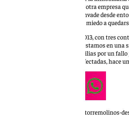
contrato de arrendamiento con otra empresa que, 
una tercera. La desesperación invade desde ento
subarrendatarias que viven con miedo a quedarse 
«Llevo siendo inquilina desde 2013, con tres contr
2022, por siete años más, pero estamos en una s
desahuciar a mí y todas las familias por un fallo
Centurián, una de las vecinas afectadas, hace un
https://www.101tv.es/familias-torremolinos-desa
contratos-alquiler/