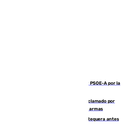
Vuelve el duelo dialéctico entre PP y PSOE-A por la
financiación de las autonomías
Detienen en Málaga a un fugitivo reclamado por
Colombia por homicidio y transporte de armas
Prueba final del Granada ante el Antequera antes
del inicio de la Liga