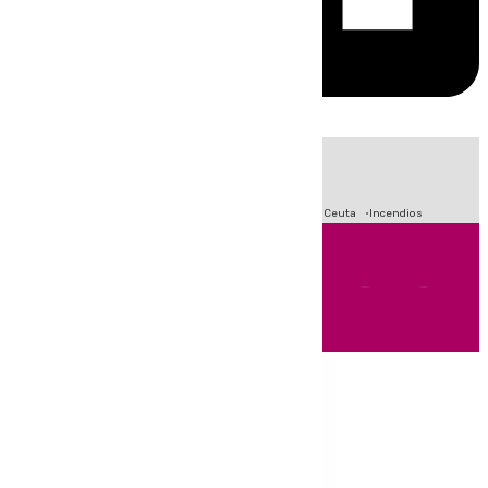
HOY
|
Fútbol
Sucesos
Primera División
Crisis Migratoria en Ceuta
Incendios
Andalucía