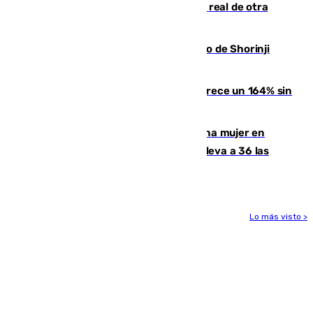
Ceuta se prepara ante la posibilidad real de otra
entrada masiva el 15 de agosto
Cártama, protagonista en el Europeo de Shorinji
Kempo celebrado en Berlín
La llegada de inmigrantes a Ceuta crece un 164% sin
contar la entrada masiva
Igualdad confirma el asesinato de una mujer en
Benahavís como violencia machista y eleva a 36 las
víctimas en 2026
Lo más visto >
Más noticias
Ver más >