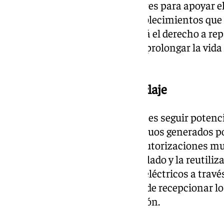
‘ecomapa’ de comercios circulares para apoyar e
aumentar la visibilidad de establecimientos que
circulares. También se facilitará el derecho a r
actividades de reparación para prolongar la vida 
empleos.
Instalación pública de reciclaje
La intención del Ayuntamiento es seguir potenc
de prevención y gestión de residuos generados p
en la concesión de licencias y autorizaciones mu
continuar promoviendo el reciclado y la reutiliz
textiles y residuos de aparatos eléctricos a trav
centralizada en la que, además de recepcionar l
su puesta de nuevo en circulación.