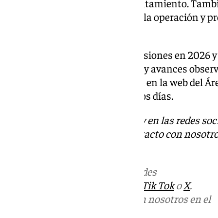
para la gestión interna del Ayuntamiento. Tamb
tecnológicos para sistematizar la operación y pr
tecnologías limpias.
La estrategia se someterá a revisiones en 2026 y 
medidas según las necesidades y avances obser
estará disponible para consulta en la web del Ár
Medioambiental en los próximos días.
Descubre más noticias de 101Tv en las redes soc
Tok
o
X
. Puedes ponerte en contacto con nosotro
informativos@101tv.es
Más noticias de
101TV
en las redes
sociales:
Instagram
,
Facebook
,
Tik Tok
o
X
.
Puedes ponerte en contacto con nosotros en el
correo
informativos@101tv.es