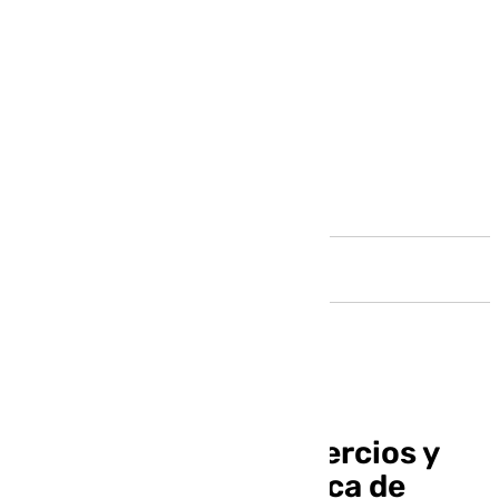
Andalucía
Un ‘ecomapa’ de comercios y
una instalación pública de