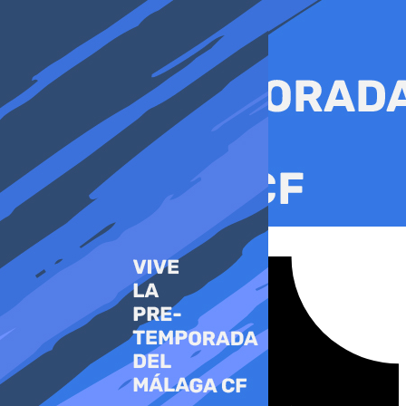
Ir
al
contenido
Tiktok