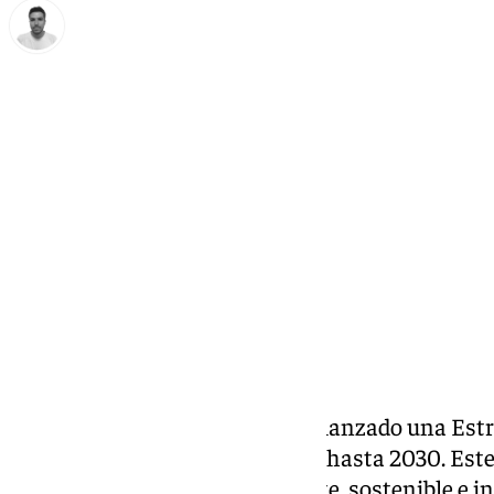
Antonio López
domingo, 19 enero 2025, 18:29
Compartir:
El
Ayuntamiento de Málaga
ha lanzado una Estr
que servirá como «hoja de ruta» hasta 2030. Est
modelo económico más eficiente, sostenible e i