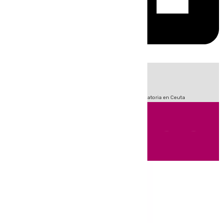
HOY
|
Sucesos
Fútbol
LaLiga
Primera División
Crisis Migratoria en Ceuta
Andalucía