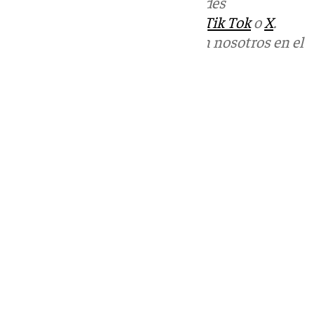
Más noticias de
101TV
en las redes
sociales:
Instagram
,
Facebook
,
Tik Tok
o
X
.
Puedes ponerte en contacto con nosotros en el
correo
informativos@101tv.es
Tags:
Últimas noticias