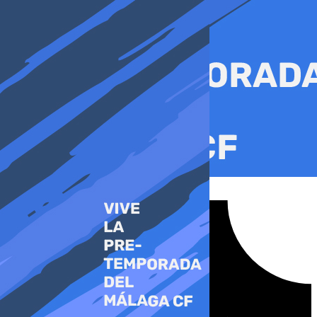
Ir
al
contenido
Tiktok