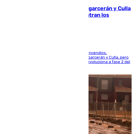
Incendios de Castellón: Sierra Engarcerán y Culla
evolucionan positivamente y centran los
esfuerzos en Tírig
La UME se suma al operativo de control de los incendios,
progresando adecuadamente los de Sierra Engarcerán y Culla, pero
centrando todo el empeño en el de Culla, que evoluciona a fase 2 del
PEIF