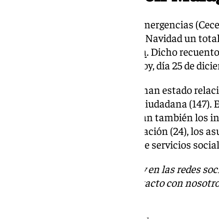
El Centro de Coordinación de Emergencias (Cecem
Nochebuena y la madrugada de Navidad un tota
índole en la provincia de Málaga
. Dicho recuent
del 24 hasta las 7.00 horas de hoy, día 25 de dici
La mayor parte de estos avisos han estado relac
sanitarias (266) y de seguridad ciudadana (147). E
servicio de emergencias se hallan también los in
tráfico
(36), accidentes de circulación (24), los 
animales (10) y las solicitudes de servicios social
Descubre más noticias de 101Tv en las redes soc
Tok
o
X
. Puedes ponerte en contacto con nosotro
informativos@101tv.es