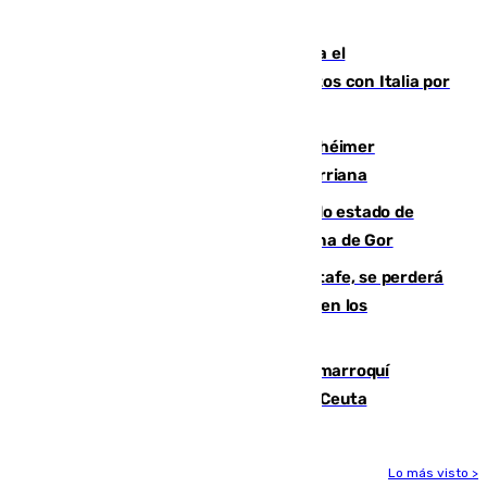
para enfrentar las altas temperaturas
Marlaska notifica a la Unión Europea el
restablecimiento de controles fronterizos con Italia por
vía aérea y marítima
Hallan sin vida al granadino con Alzhéimer
desaparecido hace una semana en Churriana
Encuentran un cadáver en avanzado estado de
descomposición en la localidad granadina de Gor
Christantus Uche, delantero del Getafe, se perderá
toda la temporada por varias fracturas en los
ligamentos de su rodilla derecha
Expulsado de España un ciudadano marroquí
condenado por allanar una vivienda en Ceuta
Lo más visto >