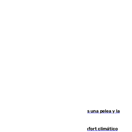
Tensión en la prisión de Alhaurín tras una pelea y la
incautación de un punzón
Málaga contabiliza 148 zonas de confort climático