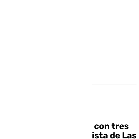
Andalucía
Un kamikaze impacta con tres
vehículos en la autopista de Las