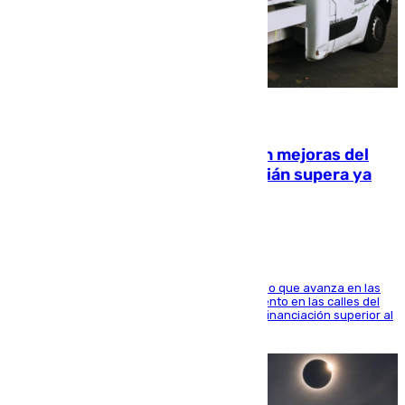
08.08.2026
La inversión del Ayuntamiento en mejoras del
entorno del Prado de San Sebastián supera ya
1.600.000 euros
El consistorio, a través de Emasesa, ha indicado que avanza en las
obras de renovación de las redes de saneamiento en las calles del
entorno del Prado, contando la zona con una financiación superior al
millón y medio de euros