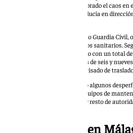
testigos del suceso, que ha sembrado el caos en e
día de Navidad. El vehículo conducía en dirección
Córdoba.
Hasta el lugar se han desplazado Guardia Civil,
Colmenar y Antequera y servicios sanitarios. Se
medio, el incidente se ha saldado con un total de
mujer de 40 años y dos menores de seis y nueves 
encontraban bien y no han precisado de traslado 
La carretera también ha sufrido algunos desperf
desplazado hasta el lugar los equipos de manten
estos momentos Guardia Civil y resto de autori
para esclarecer los hechos.
578 incidencias en Mála