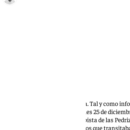
Antonio López
miércoles, 25 diciembre 2024, 17:33
Compartir:
Kamikaze en la AP-46 de Málaga. Tal y como in
a las 13.30 horas de este miércoles 25 de diciem
en sentido contrario en la autopista de las Pedri
impactar con hasta tres turismos que transitaba