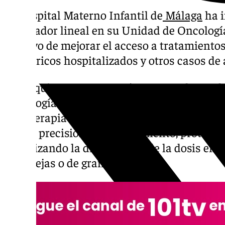
El Hospital Materno Infantil de
Málaga
ha i
acelerador lineal en su Unidad de Oncología
objetivo de mejorar el acceso a tratamient
pediátricos hospitalizados y otros casos de 
Este equipo, que comenzó a operar el pasado 
tecnología de tomoterapia, una técnica inn
radioterapia de manera helicoidal. Gracias a
mayor precisión en el tratamiento, protegie
optimizando la distribución de la dosis en
complejas o de gran tamaño.