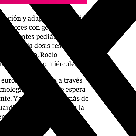
lación y adaptación permite,
a tumores con geometrías
n pacientes pediátricos,
ación de la dosis resulta
ud y Consumo, Rocío
ones este mismo miércoles.
 euros, financiados a través
nología (Inveat), y se espera
nte. Y no solo eso, además de
ardia, se ha trabajado en la
ementos visuales y
able la experiencia de los