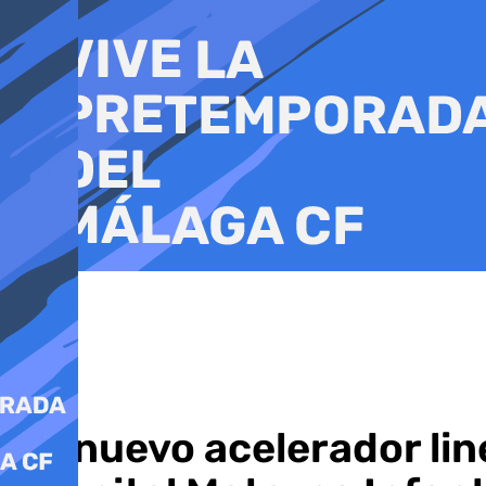
Ir
al
contenido
Un nuevo acelerador lin