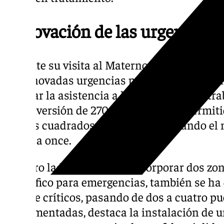
Renovación de las urgencias p
Durante su visita al Materno Infantil, la co
las renovadas urgencias pediátricas, que h
mejorar la asistencia a los menores. Los tr
una inversión de 270.655 euros, han permiti
metros cuadrados del área, aumentando el 
nueve a once.
Por otro lado, además de incorporar dos zon
específico para emergencias, también se ha
área de críticos, pasando de dos a cuatro pu
implementadas, destaca la instalación de 