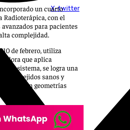
ncorporado un cuarto
X-twitter
 Radioterápica, con el
os avanzados para pacientes
alta complejidad.
10 de febrero, utiliza
ovadora que aplica
 este sistema, se logra una
ndo los tejidos sanos y
 tumores con geometrías