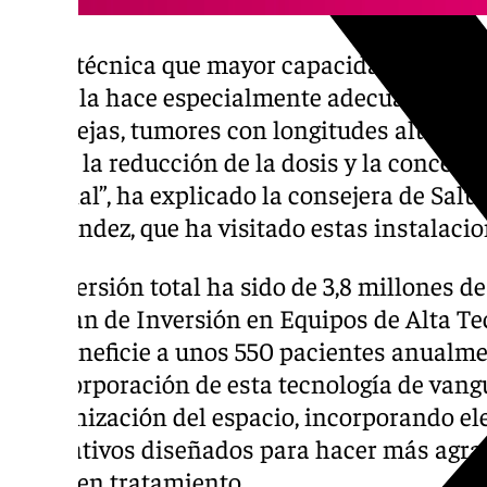
“Es la técnica que mayor capacidad de modu
lo que la hace especialmente adecuada par
complejas, tumores con longitudes altas y e
donde la reducción de la dosis y la concentr
esencial”, ha explicado la consejera de Sal
Hernández, que ha visitado estas instalaci
La inversión total ha sido de 3,8 millones de
del Plan de Inversión en Equipos de Alta Tec
que beneficie a unos 550 pacientes anualme
la incorporación de esta tecnología de vangu
humanización del espacio, incorporando el
decorativos diseñados para hacer más agrad
niños en tratamiento.