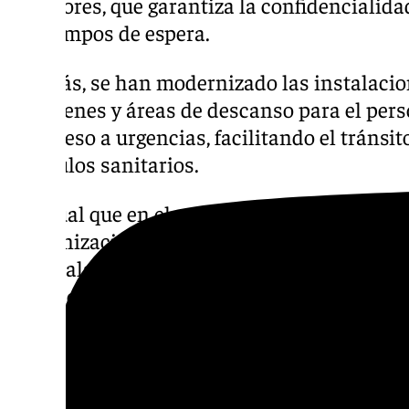
monitores, que garantiza la confidencialida
los tiempos de espera.
Además, se han modernizado las instalacio
almacenes y áreas de descanso para el pers
de acceso a urgencias, facilitando el tránsi
vehículos sanitarios.
“Al igual que en el acelerador lineal, se ha 
humanización de esta área, ya que contribu
hospitalario más positivo y también fomen
entre los pacientes y el equipo médico”, ha 
consejera.
Nuevo espacio en el Hospital 