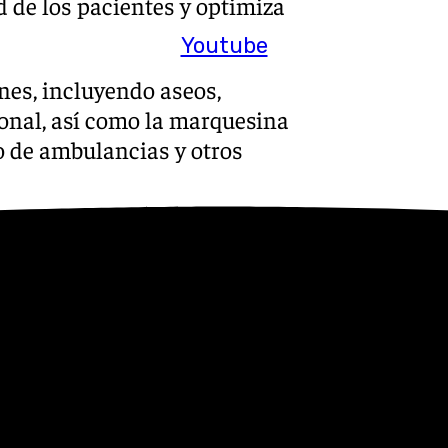
d de los pacientes y optimiza
Youtube
nes, incluyendo aseos,
onal, así como la marquesina
to de ambulancias y otros
hecho especial hincapié en la
ye a un ambiente
ta una mejor colaboración
señalado la propia la
Costa del Sol