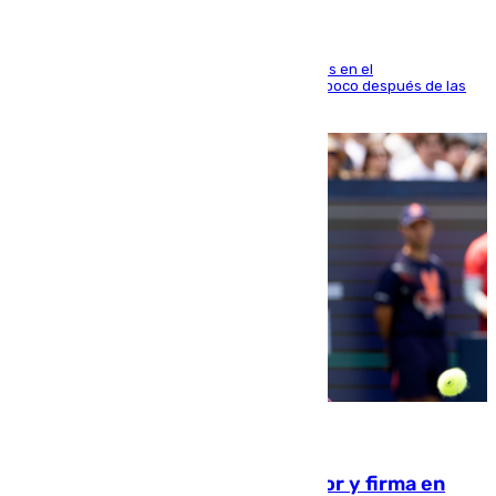
El fuego se originó alrededor de las 20.45 horas en el
establecimiento El Cateto y quedó extinguido poco después de las
21.10 horas
09.08.2026
Daniel Mérida derriba a Griekspoor y firma en