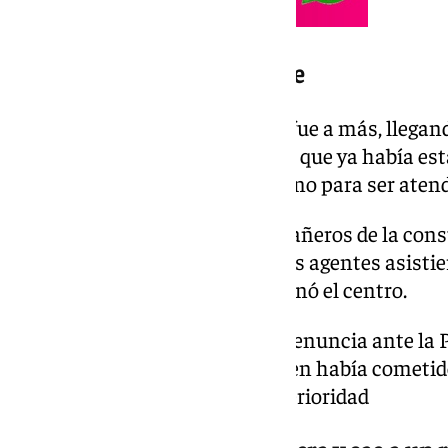
Actitud agresiva del paciente
La actitud agresiva del usuario fue a más, llega
profesional, además de jactarse que ya había est
pacientes que esperaban su turno para ser atend
Debido a la situación, los compañeros de la con
avisaron a la Policía Local, cuyos agentes asist
allí hasta que el agresor abandonó el centro.
El médico ha interpuesto una denuncia ante la P
provocados por el paciente, quien había cometid
facultativos del centro con anterioridad