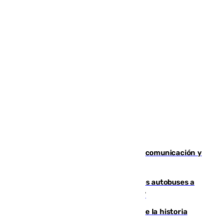
Fallece Carlos Telmo, histórico de la comunicación y
de las relaciones públicas en Sevilla
Málaga destinará 34 nuevos grandes autobuses a
las líneas de mayor ocupación de la EMT
El segundo mes de julio más cálido de la historia