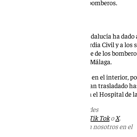
sistema Emergencias 112 y los bomberos.
Un rescate complejo
De inmediato, el sistema 112 Andalucía ha dado a
Bomberos, a efectivos de la Guardia Civil y a los 
lugar se ha desplazado, por parte de los bombero
municipio malagueño de Vélez-Málaga.
El ocupante del vehículo estaba en el interior, por
bomberos lo han extraído y lo han trasladado ha
posteriormente, ser atendido en el Hospital de l
Más noticias de
101TV
en las redes
sociales:
Instagram
,
Facebook
,
Tik Tok
o
X
.
Puedes ponerte en contacto con nosotros en el
correo
informativos@101tv.es