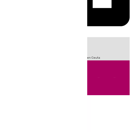
HOY
|
Sucesos
Incendios
Fútbol
LaLiga
Crisis Migratoria en Ceuta
Andalucía