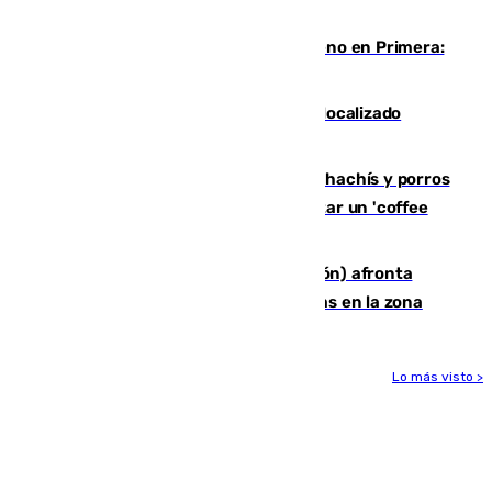
intensifica los incendios en Europa
Las ganas de Larrubia ante su estreno en Primera:
"En busca de más sueños"
Muere un joven de 21 años tras ser localizado
inconsciente en una piscina de El Palo
Cae una red que vendía marihuana, hachís y porros
en Marbella: cinco detenidos por regentar un 'coffee
shop'
El incendio forestal de Tírig (Castellón) afronta
horas claves ante el riesgo de tormentas en la zona
Lo más visto >
Más noticias