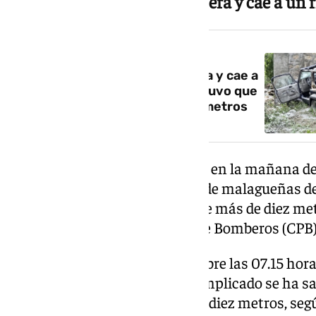
Un coche se sale de la carretera y cae a un 
NOTICIA RELACIONADA
Un coche se sale de la carretera y cae a
un río de Málaga: el conductor tuvo que
ser excarcelado a más de diez metros
Un hombre ha resultado herido en la mañana de e
MA-4105, entre las localidades de malagueñas de 
y caer al río desde un desnivel de más de diez m
desde el Consorcio Provincial de Bomberos (CPB)
Los hechos han tenido lugar sobre las 07.15 hora
4105 cuando un solo vehículo implicado se ha sali
río desde un desnivel de más de diez metros, se