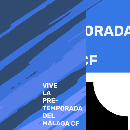
Ir
al
contenido
Tiktok