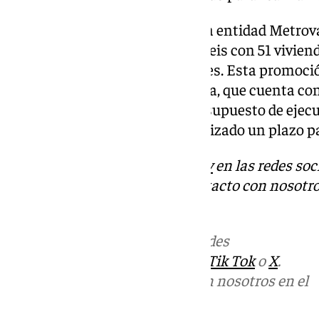
Por último, se ha autorizado a la entidad Metro
un edificio de planta baja más seis con 51 viviend
aparcamientos y zonas comunes. Esta promoción 
R-5 SUNP G.2 de Sánchez Blanca, que cuenta con 
máxima de 4.945,94 con un presupuesto de ejecu
6.079.955,40 euros y se ha autorizado un plazo p
Descubre más noticias de
101Tv
en las redes soc
Tok
o
X
. Puedes ponerte en contacto con nosotro
informativos@101tv.es
Más noticias de
101TV
en las redes
sociales:
Instagram
,
Facebook
,
Tik Tok
o
X
.
Puedes ponerte en contacto con nosotros en el
correo
informativos@101tv.es