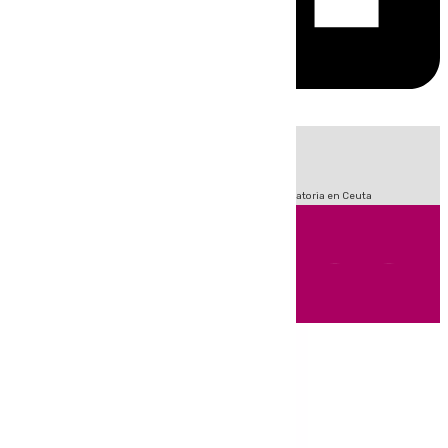
HOY
|
Fútbol
Sucesos
LaLiga
Primera División
Crisis Migratoria en Ceuta
Andalucía