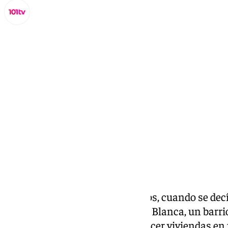
Lynx Devs
domingo, 23 febrero 2025, 14:23
Compartir:
La noticia saltaba hace tres años, cuando se decí
está aquí». El sector de Sánchez Blanca, un barr
convertía en un plano donde hacer viviendas en