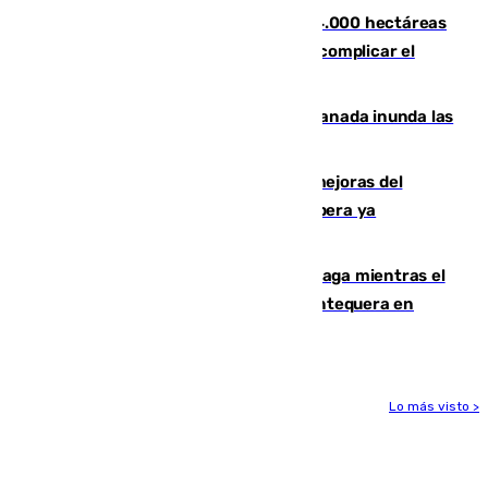
El incendio de Niebla ya supera las 4.000 hectáreas
afectadas y "se espera que se vuelva a complicar el
fuego"
Una tormenta en la provincia de Granada inunda las
calles de Puebla de Don Fadrique
La inversión del Ayuntamiento en mejoras del
entorno del Prado de San Sebastián supera ya
1.600.000 euros
El taró tiñe de niebla la costa de Málaga mientras el
calor se concentra en el interior con Antequera en
aviso amarillo
Lo más visto >
Más noticias