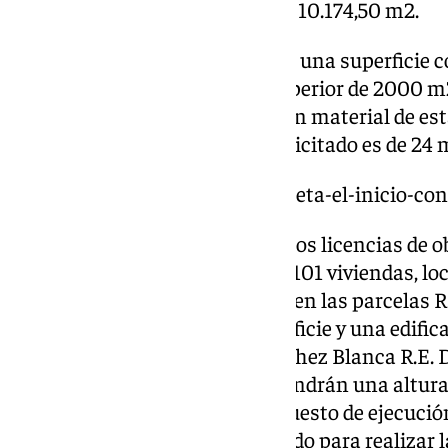
3.705 m2 y una edificabilidad de 10.174,50 m2.
Además, el aparcamiento suma una superficie c
acceso y la planta de sótano superior de 2000 m2
con un presupuesto de ejecución material de esta
euros y el plazo de ejecución solicitado es de 24 
https://www.101tv.es/distrito-zeta-el-inicio-co
Igualmente, se han concedido dos licencias de o
edificaciones plurifamiliar con 101 viviendas, loc
piscina comunitaria, cada una, en las parcelas R
ambas con 3.611,75 m2 de superficie y una edific
promociones que impulsa Sánchez Blanca R.E. D
(Grupo Lagoom Living), y que tendrán una altura
cinco y cuentan con un presupuesto de ejecución
cada una con un plazo autorizado para realizar l