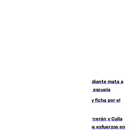
Desastre en Tailandia: un joven estudiante mata a
tiros a sus abuelo y a profesores en una escuela
Luca Zidane rompe con el Granada y ficha por el
Leganés
Incendios de Castellón: Sierra Engarcerán y Culla
evolucionan positivamente y centran los esfuerzos en
Tírig