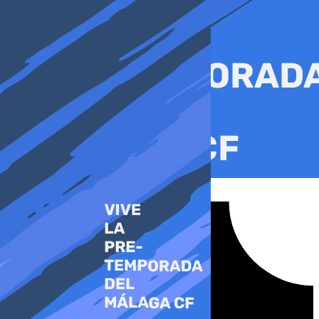
Ir
al
contenido
Tiktok