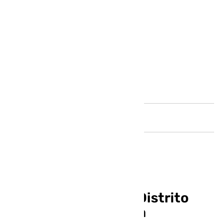
Andalucía
Un paso más para el Distrito
Zeta de Málaga con la