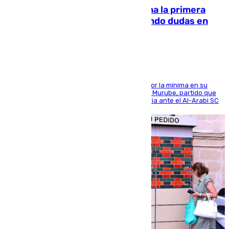
El Málaga cae ante el Ceuta y suma la primera
derrota de la pretemporada dejando dudas en
defensa
El cuadro dirigido por Juanfran Funes perdió por la mínima en su
envite contra el conjunto caballa en el Alfonso Murube, partido que
se disputó un día después de su primera victoria ante el Al-Arabi SC