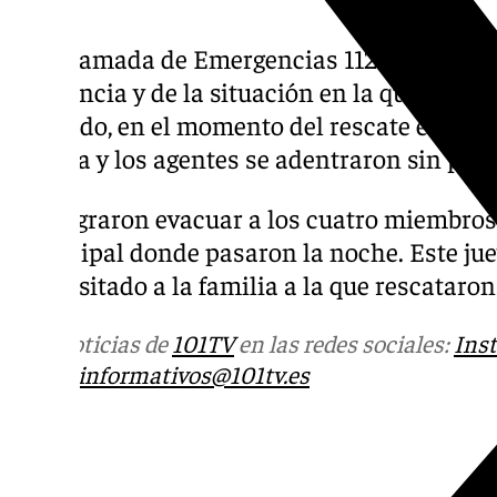
Una llamada de Emergencias 112 Andalucía f
incidencia y de la situación en la que estab
indicado, en el momento del rescate el agua l
cintura y los agentes se adentraron sin pens
Así, lograron evacuar a los cuatro miembros
municipal donde pasaron la noche. Este juev
han visitado a la familia a la que rescataron
Más noticias de
101TV
en las redes sociales:
Ins
correo
informativos@101tv.es
Tags: