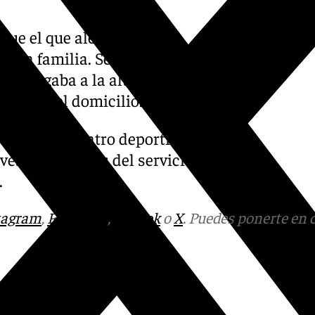
ue el que alertó de la
a esta familia. Según han
es llegaba a la altura de la
arlo en el domicilio.
 hasta un centro deportivo
es, los agentes del servicio
.
tagram
,
Facebook
,
Tik Tok
o
X
. Puedes ponerte en 