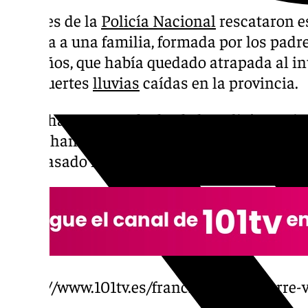
Agentes de la
Policía Nacional
rescataron e
Málaga a una familia, formada por los padre
seis años, que había quedado atrapada al i
a las fuertes
lluvias
caídas en la provincia.
Así lo han asegurado desde la Policía Naci
la que han señalado que los hechos sucedie
este pasado miércoles, cuando Málaga tenía a
https://www.101tv.es/francisco-de-la-torre-
dana/