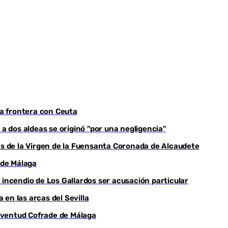
Youtube
la frontera con Ceuta
 a dos aldeas se originó "por una negligencia"
yas de la Virgen de la Fuensanta Coronada de Alcaudete
 de Málaga
el incendio de Los Gallardos ser acusación particular
en las arcas del Sevilla
Juventud Cofrade de Málaga