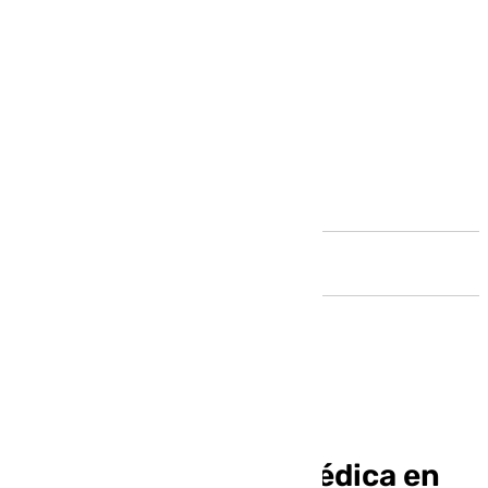
Andalucía
Una paciente agrede
brutalmente a una médica en