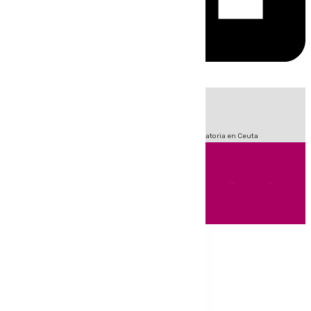
HOY
|
Sucesos
Fútbol
LaLiga
Primera División
Crisis Migratoria en Ceuta
Andalucía