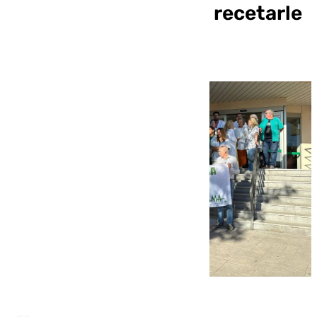
Málaga que se negó a recetarle
un antibiótico