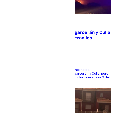
08.08.2026
Incendios de Castellón: Sierra Engarcerán y Culla
evolucionan positivamente y centran los
esfuerzos en Tírig
La UME se suma al operativo de control de los incendios,
progresando adecuadamente los de Sierra Engarcerán y Culla, pero
centrando todo el empeño en el de Culla, que evoluciona a fase 2 del
PEIF