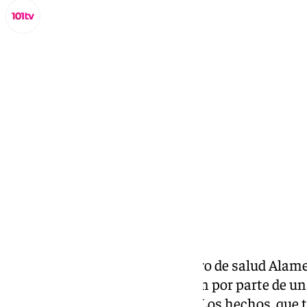
Miguel Alfonso
jueves, 23 octubre 2025, 11:03
Compartir:
Una médica de familia del centro de salud Alame
de octubre una violenta agresión por parte de un
prescripción de un antibiótico. Los hechos, que 