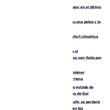
El Sevilla se desinfla ante el Leverkusen en el último
ensayo (1-2)
Tensión en la prisión de Alhaurín tras una pelea y la
incautación de un punzón
Málaga contabiliza 148 zonas de confort climático
para enfrentar las altas temperaturas
Marlaska notifica a la Unión Europea el
restablecimiento de controles fronterizos con Italia por
vía aérea y marítima
Hallan sin vida al granadino con Alzhéimer
desaparecido hace una semana en Churriana
Encuentran un cadáver en avanzado estado de
descomposición en la localidad granadina de Gor
Christantus Uche, delantero del Getafe, se perderá
toda la temporada por varias fracturas en los