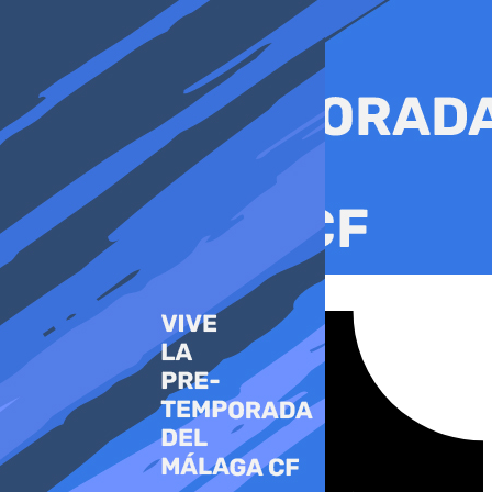
Ir
al
contenido
Tiktok