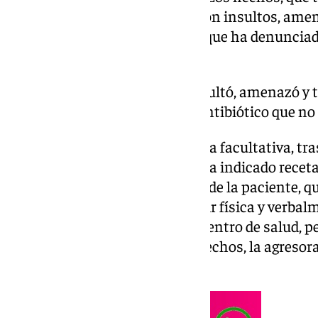
consulta médica, se saldaron con insultos, amen
pelo a la profesional sanitaria, que ha denunciad
Nacional.
Una paciente abofeteó, insultó, amenazó y tir
tras negarse a recetar un antibiótico que no
La agresión se produjo cuando la facultativa, tras
usuaria, consideró que no estaba indicado recetar
decisión médica desató la furia de la paciente,
familiar y que no dudó en agredir física y verbal
activó el botón antipánico del centro de salud, p
seguridad llegó al lugar de los hechos, la agreso
instalaciones sanitarias.