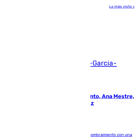
Lo más visto >
Más noticias
Ver más >
05.08.2026
La nueva presidenta del Parlamento, Ana Mestre,
hace parada institucional en Cádiz
Ana Mestre estrena su agenda oficial tras su nombramiento con una