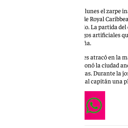
El Puerto de Málaga acogió este lunes el zarpe in
el tercer buque de la clase Icon de Royal Caribbe
cruceros más grandes del mundo. La partida de
un increíble espectáculo de fuegos artificiales qu
nocturno de la capital malagueña.
El buque de grandes dimensiones atracó en la ma
Terminal A de Cruceros y abandonó la ciudad an
salida tuvo lugar a las 22.00 horas. Durante la j
portuarias y locales entregaron al capitán una