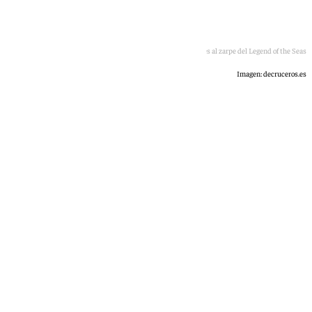
Imagen de fuegos artificiales al zarpe del Legend of the Seas
Imagen: decruceros.es
101 TV
martes, 30 junio 2026, 10:08
Compartir: