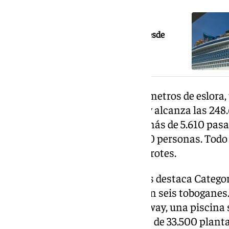
NOTICIA RELACIONADA
El mayor crucero del mundo zarpa desde
Málaga: así es el Legend of the Seas
El Legend of the Seas mide 365 metros de eslora,
tres campos y medio de fútbol, y alcanza las 248.
Tiene capacidad para recibir a más de 5.610 pasa
tripulación de alrededor de 2.350 personas. Todo 
cubiertas y cerca de 2.805 camarotes.
Entre sus principales atractivos destaca Catego
parque acuático en alta mar, con seis toboganes
piscinas, entre ellas The Hideaway, una piscina 
Park, un jardín interior con más de 33.500 plant