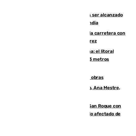
Habichuela
Un futbolista de 24 años muere tras ser alcanzado
por un rayo durante un partido en Tailandia
Muere un conductor tras salirse de la carretera con
su turismo en la A-480 a la altura de Jerez
Julio supera a junio en basura marina: el litoral
occidental malagueño recoge más de 33 metros
cúbicos de residuos
El Cádiz se afila ante un Granada en obras
La nueva presidenta del Parlamento, Ana Mestre,
hace parada institucional en Cádiz
Estabilizado el incendio forestal de San Roque con
19 familias aún desalojadas y un domicilio afectado de
gravedad