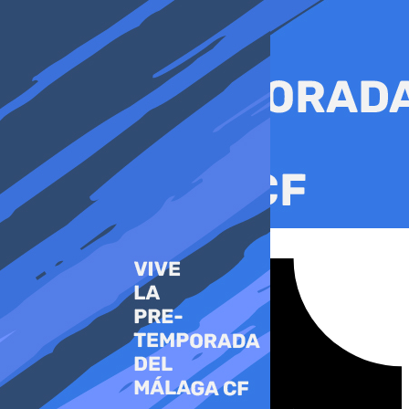
Ir
al
contenido
Tiktok