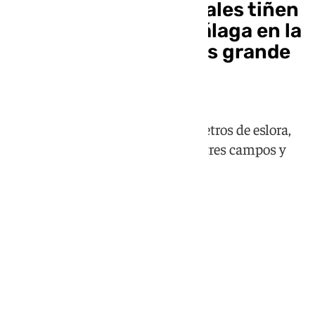
Vídeo: fuegos artificiales tiñen
de color el cielo de Málaga en la
salida del crucero más grande
del mundo
El Legend of the Seas mide 365 metros de eslora,
una longitud equivalente a unos tres campos y
medio de fútbol