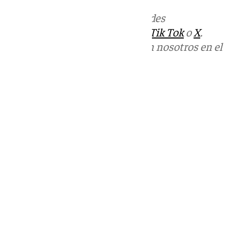
Más noticias de
101TV
en las redes
sociales:
Instagram
,
Facebook
,
Tik Tok
o
X
.
Puedes ponerte en contacto con nosotros en el
correo
informativos@101tv.es
Tags:
Málaga Capital
Puerto de Málaga
Últimas noticias