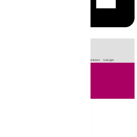
HOY
|
Fútbol
Primera División
Crisis Migratoria en Ceuta
Sucesos
LaLiga
Andalucía