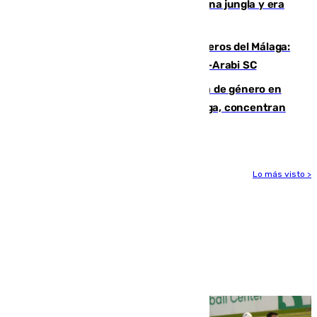
“Por momentos nos hemos metido en una jungla y era
hasta peligroso”
Ya se han estrenado los tres delanteros del Málaga:
Eneko Jauregui, bigoleador contra el Al-Arabi SC
35 mujeres asesinadas por violencia de género en
España en este 2026: Andalucía y Málaga, concentran
el foco de la tragedia
Lo más visto >
Más noticias
Ver más >