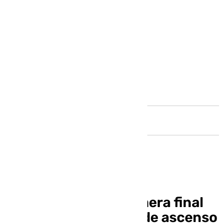
Andalucía
Almería-Málaga, primera final
andaluza del playoff de ascenso