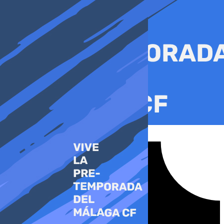
Ir
al
contenido
Tiktok