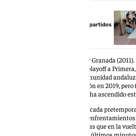
NOTICIA RELACIONADA
Estos son los horarios para los partidos
de la final del playoff
Córdoba (2014), Almería (2013) y Granada (2011)
que han llegado a una final del playoff a Primera
habían enfrentado dos de la comunidad andaluza.
Málaga, que disputó la promoción en 2019, pero 
por el Dépor, que precisamente ha ascendido est
Málaga y Almería, un clásico de cada pretempora
victorias esta campaña en sus enfrentamientos di
equipo de Funes por 2-1, mientras que en la vue
encuentros se decidieron en los últimos minutos