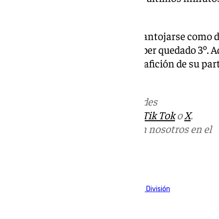
entre sendos equipos.
El factor clasificatorio vuelve a antojarse como
pasaría el cuadro indálico al haber quedado 3º. 
los rojiblancos contarán con la afición de su par
malaguistas.
Más noticias de
101TV
en las redes
sociales:
Instagram
,
Facebook
,
Tik Tok
o
X
.
Puedes ponerte en contacto con nosotros en el
correo
informativos@101tv.es
Tags:
Fútbol
LaLiga
Primera División
Segunda División
Últimas noticias