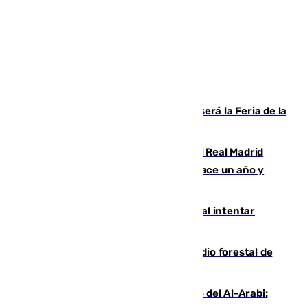
Talleres, escape room y música: así será la Feria de la
Juventud Cofrade de Málaga
El fichaje más caro de la historia del Real Madrid
costaba 105 millones de euros menos hace un año y
jugaba en Leganés
Ceuta suma 82 fallecidos en el mar al intentar
cruzar la frontera española
Huelva eleva a emergencia el incendio forestal de
Niebla
Juanfran Funes, sobre el duro juego del Al-Arabi: