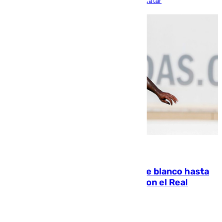
partido de los de Funes contra el conjunto de Catar
06.08.2026
Vinícius Júnior seguirá vestido de blanco hasta
2032 tras cerrar su renovación con el Real
Madrid