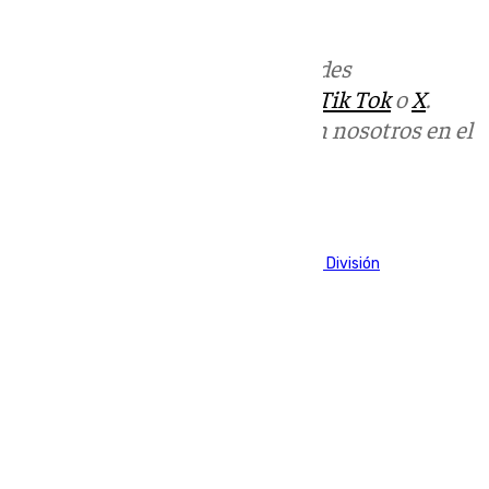
enteras.
Más noticias de
101TV
en las redes
sociales:
Instagram
,
Facebook
,
Tik Tok
o
X
.
Puedes ponerte en contacto con nosotros en el
correo
informativos@101tv.es
Tags:
Fútbol
LaLiga
Primera División
Segunda División
Últimas noticias