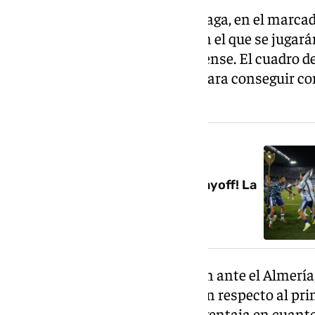
Tras la reciente victoria del Málaga, en el marca
pueden saber los días y horas en el que se jugará
playoff ante el conjunto almeriense. El cuadro d
última eliminatoria a superar para conseguir c
categoría del fútbol español.
NOTICIA RELACIONADA
¡El Málaga está en la final del playoff! La
madre que los parió…
Con la eliminación del Castellón ante el Almería, 
estadio del conjunto indálico. En respecto al pr
rojiblanco dispone de una leve ventaja en cuanto