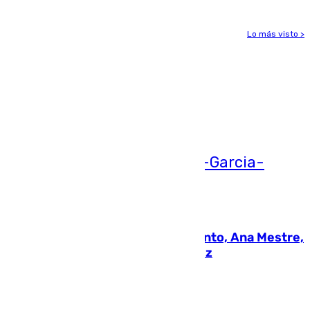
Lo más visto >
Más noticias
Ver más >
05.08.2026
La nueva presidenta del Parlamento, Ana Mestre,
hace parada institucional en Cádiz