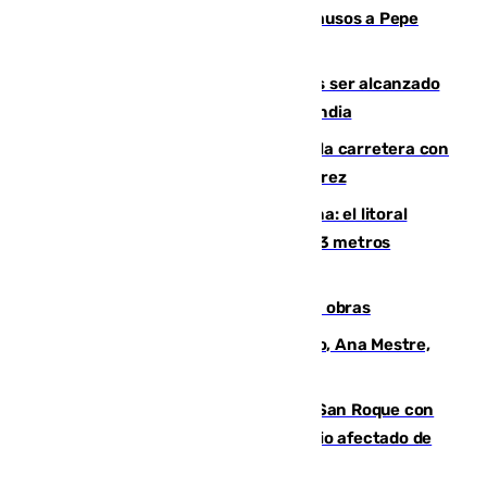
Granada despide con lágrimas y aplausos a Pepe
Habichuela
Un futbolista de 24 años muere tras ser alcanzado
por un rayo durante un partido en Tailandia
Muere un conductor tras salirse de la carretera con
su turismo en la A-480 a la altura de Jerez
Julio supera a junio en basura marina: el litoral
occidental malagueño recoge más de 33 metros
cúbicos de residuos
El Cádiz se afila ante un Granada en obras
La nueva presidenta del Parlamento, Ana Mestre,
hace parada institucional en Cádiz
Estabilizado el incendio forestal de San Roque con
19 familias aún desalojadas y un domicilio afectado de
gravedad