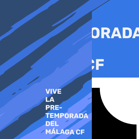
Ir
al
contenido
Tiktok