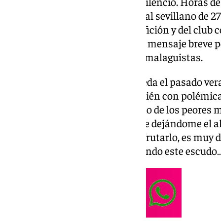
Javi Montero no pudo guardar silencio. Horas de
hiciera oficial su salida, el central sevillano de 2
sociales para despedirse de la afición y del club
un profundo dolor personal. Un mensaje breve 
tardó en hacerse viral entre los malaguistas.
El defensa, que llegó a La Rosaleda el pasado ve
Santander (de donde salió también con polémica
entrenador), escribió: «Quizá uno de los peores 
este club donde nunca debió irse dejándome el a
oportunidad de quedarme a disfrutarlo, es muy 
quedado muchos años defendiendo este escudo…