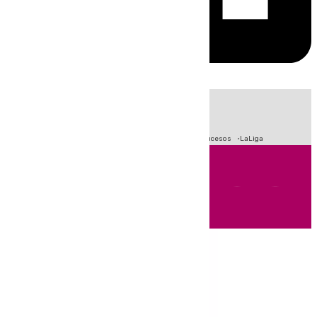
HOY
|
Crisis Migratoria en Ceuta
Fútbol
Primera División
Sucesos
LaLiga
Andalucía