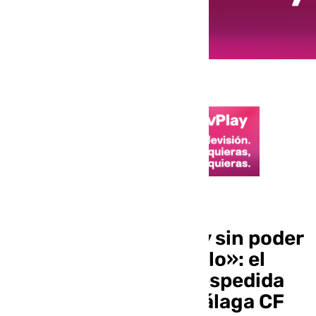
Mercado de fichajes
«Dejándome el alma y sin poder
quedarme a disfrutarlo»: el
crítico mensaje de despedida
de Javi Montero al Málaga CF