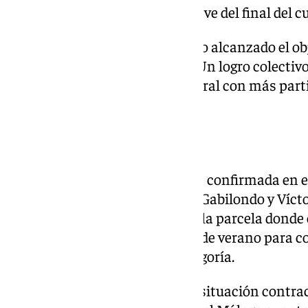
participando en los partidos clave del final del c
El jugador deja Málaga habiendo alcanzado el ob
el ascenso a Primera División. Un logro colectivo
defensa, siendo el segundo central con más part
durante la temporada.
Tercera salida en la defensa
La de Montero es la tercera baja confirmada en e
después de las salidas de Jokin Gabilondo y Vícto
producen en la línea defensiva, la parcela donde
intensidad durante el mercado de verano para co
competitiva en la máxima categoría.
Con la marcha de Montero y la situación contract