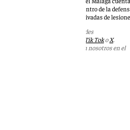
—también finaliza contrato—, el Málaga cuenta
Murillo, Moussa y Recio en el centro de la defen
arrastran incógnitas físicas derivadas de lesione
Más noticias de
101TV
en las redes
sociales:
Instagram
,
Facebook
,
Tik Tok
o
X
.
Puedes ponerte en contacto con nosotros en el
correo
informativos@101tv.es
Tags:
Fútbol
Últimas noticias