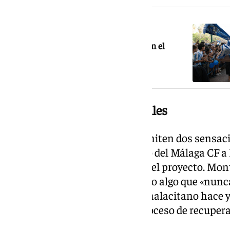
NOTICIA RELACIONADA
Montero, tercera salida confirmada en el
Málaga CF
Orgullo y dolor a partes iguales
Las palabras del jugador transmiten dos sensaci
de haber contribuido al ascenso del Málaga CF a
sabor de no poder continuar en el proyecto. Monte
a la élite del fútbol español como algo que «nunca
histórico descenso del equipo malacitano hace ya
implicación personal en ese proceso de recupera