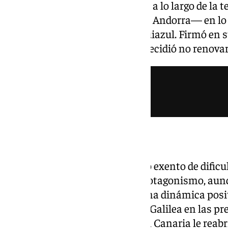
El sevillano disputó 30 partidos a lo largo de l
titular, y marcó un gol —ante el Andorra— en lo
campaña con la elástica blanquiazul. Firmó e
con opción a otra, pero el club decidió no renovar
Una temporada de altibajos
Su paso por el Málaga no estuvo exento de dificu
al banquillo, Montero perdió protagonismo, aun
su sitio en el once y mantuvo una dinámica posit
temporada quedó por detrás de Galilea en las pref
lesión del central vasco en Gran Canaria le reabr