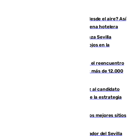
¿200.000 euros para ver el eclipse desde el aire? Así
es el exclusivo pack que ofrece una cadena hotelera
El humo del incendio de Niebla alcanza Sevilla
mientras el fuego obliga a nuevos desalojos en la
provincia
La Rosaleda, aún lejos del lleno para el reencuentro
con el Málaga en el Trofeo Costa del Sol: más de 12.000
entradas disponibles
¿Por qué el PSOE ve en Mariano Ruiz al candidato
idóneo a la Alcaldía de Málaga? Claves de la estrategia
socialista
Esta es la página web que muestra los mejores sitios
para ver el eclipse
Robbie Ure ya posa como nuevo jugador del Sevilla