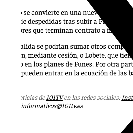
Dorrio se convierte en una nueva salida c
sigue de despedidas tras subir a Primera. N
jugadores que terminan contrato a finales d
A su salida se podrían sumar otros compañ
Haitam, mediante cesión, o Lobete, que tien
mucho en los planes de Funes. Por otra part
fijos y pueden entrar en la ecuación de las
Niño.
Más noticias de
101TV
en las redes sociales:
Ins
correo
informativos@101tv.es