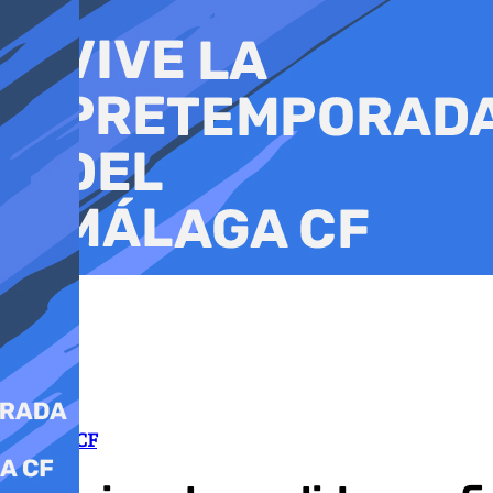
Ir
al
contenido
Málaga CF