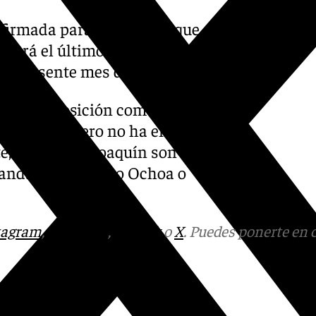
onfirmada para un Málaga que
o será el último, pues aún hay
el presente mes de junio.
eros de posición como
e contrato pero no ha entrado
e, Larrubia y Joaquín son
 bandas otros como Ochoa o
tagram
,
Facebook
,
Tik Tok
o
X
. Puedes ponerte en 