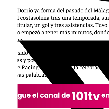
Josue Dorrio ya forma del pasado del Málag
capital costasoleña tras una temporada, su
como titular, un gol y tres asistencias. Tuvo
cuando empezó a tener más minutos, donde
seguidas.
No ha sido una temporada fácil tampoco pa
lesiones y pocos minutos perdió a su padre
el ex de Racing de Ferrol y en la celebració
emotivas palabras.