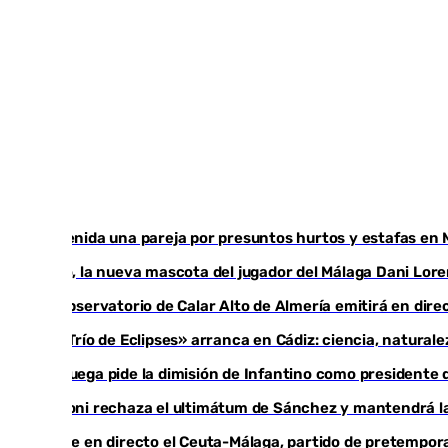
Detenida una pareja por presuntos hurtos y estafas en 
Isco, la nueva mascota del jugador del Málaga Dani Lor
El observatorio de Calar Alto de Almería emitirá en direc
El «Trío de Eclipses» arranca en Cádiz: ciencia, natural
Noruega pide la dimisión de Infantino como presidente d
Meloni rechaza el ultimátum de Sánchez y mantendrá la
Sigue en directo el Ceuta-Málaga, partido de pretempor