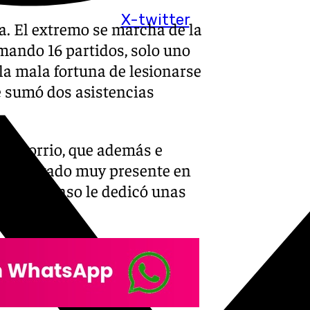
X-twitter
a. El extremo se marcha de la
mando 16 partidos, solo uno
 la mala fortuna de lesionarse
 sumó dos asistencias
ra Dorrio, que además e
. Ha estado muy presente en
n del ascenso le dedicó unas