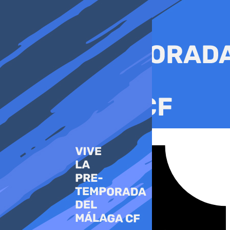
Ir
al
contenido
Tiktok