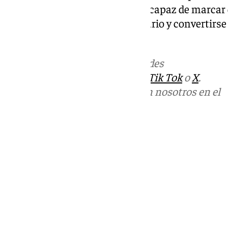
Torremolinos CF. Un delantero capaz de marcar d
área, aportar liderazgo al vestuario y convertirse
equipo».
Más noticias de
101TV
en las redes
sociales:
Instagram
,
Facebook
,
Tik Tok
o
X
.
Puedes ponerte en contacto con nosotros en el
correo
informativos@101tv.es
Tags:
Fútbol
Primera Federación
Últimas noticias