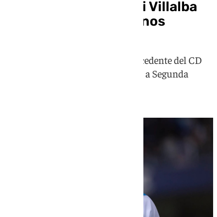
El exmalaguista Dioni Villalba
ficha por el Torremolinos
El delantero malagueño llega procedente del CD
Eldense, equipo que ha ascendido a Segunda
División