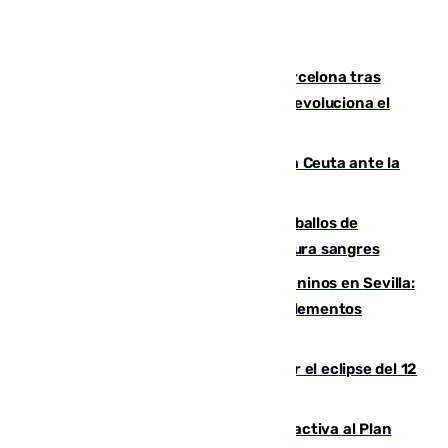
Rodrigo negocia su fichaje por el Barcelona tras
romper negociaciones con el Madrid y revoluciona el
mercado
El Rey traslada a Vivas su respaldo a Ceuta ante la
crisis migratoria
El primer ciclo de las carreras de caballos de
Sanlúcar arranca este sábado con 27 pura sangres
Continúan los cierres de parques caninos en Sevilla:
se detectan alimentos que contienen elementos
peligrosos
Estos son los mejores sitios para ver el eclipse del 12
de agosto en la provincia de Málaga
Otro incendio en Granada: el fuego activa al Plan