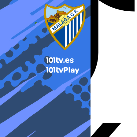
X-twitter