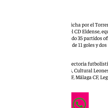
El exmalaguista Dioni Villalba ficha por el Torr
costasoleño llega procedente del CD Eldense, eq
Segunda División. Dioni ha jugado 35 partidos of
azulgrana, cosechando un total de 11 goles y dos
el máximo goleador del equipo.
Dioni cuenta con una larga trayectoria futbolís
equipos como: Atlético Baleares, Cultural Leone
Santander, Real Oviedo, Cádiz CF, Málaga CF, Le
Deportivo, entre otros.