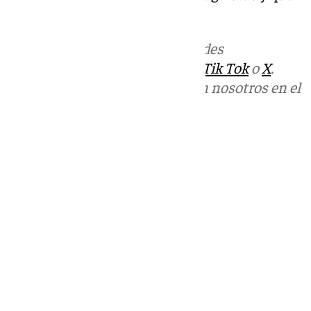
del conjunto de Martiricos.
Más noticias de
101TV
en las redes
sociales:
Instagram
,
Facebook
,
Tik Tok
o
X
.
Puedes ponerte en contacto con nosotros en el
correo
informativos@101tv.es
Tags:
Fútbol
LaLiga
Últimas noticias