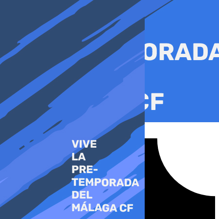
Ir
al
contenido
Tiktok