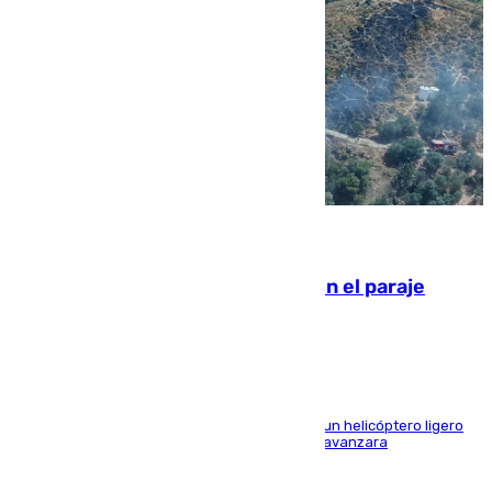
09.08.2026
Extinguido un incendio forestal en el paraje
Monte de la Tortuga de Málaga
El Plan Infoca movilizó a medios terrestres y a un helicóptero ligero
para contener las llamas y evitar que el fuego avanzara