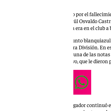
El fútbol malagueño está de luto por el fallecim
huella en la historia del club. Raúl Osvaldo Cas
cuadro blanquiazul y marcó una era en el club a
El ariete argentino llegó al conjunto blanquiazu
los andaluces jugaron en Primera División. En 
descendió a Segunda División y una de las notas
fueron los 10 goles de Castronovo, que le dieron pa
En la siguiente temporada, el jugador continuó en