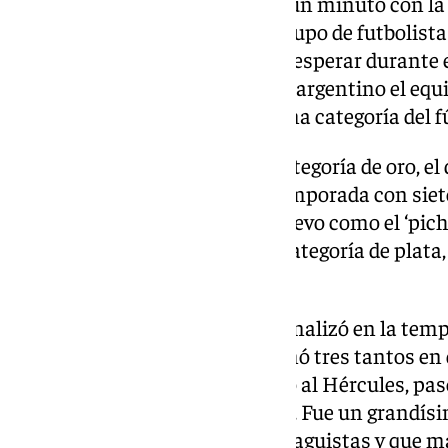
malacitano pero no disputó ni un minuto con la 
produjo a causa de que todo el cupo de futbolist
por lo que Castronovo tuvo que esperar durante e
Finalmente, en aquel año sin el argentino el equ
y certificó su regreso a la máxima categoría del
En su regreso al equipo y a la categoría de oro, 
base de goles, terminando la temporada con siet
jugados y proclamándose de nuevo como el ‘pichic
equipo volvió a descender a la categoría de plata
argentino.
Su periplo por la Costa del Sol finalizó en la tem
Segunda División, en la que firmó tres tantos en
liga. Posteriormente, se marchó al Hércules, pa
en España finalizó en Algeciras. Fue un grandís
estará en el recuerdo de los malaguistas y que mar