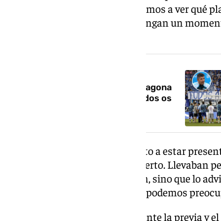
descanso es mucho tiempo y vamos a ver qué pl
algunos de nuestros talentos tengan un moment
que no va a ser fácil».
NOTICIA RELACIONADA
Funes invoca al espíritu de Tarragona
para ascender a Primera: «A todos os
gustó vivirlo, vamos a por ello»
La pérdidas de tiempo han vuelto a estar presen
Funes aclara: «Es más desconcierto. Llevaban pe
no queríamos que lo amonesten, sino que lo advie
que tienen que tomar ellos y no podemos preocu
Acerca del ambiente vivido durante la previa y el