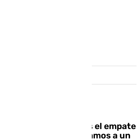
Andalucía
Funes, optimista tras el empate
ante el Almería: “Estamos a un