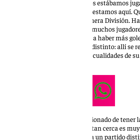
Hace unas temporadas nosotros estábamos juga
contra su filial y la mitad ahora estamos aquí. Q
estamos a un gol de subir a Primera División. Ha
jugadores con mucho talento y muchos jugadore
División y creo que allí sí que va a haber más gol
ya sabemos que es otro partido distinto: allí se 
Baptistao por Puigmal y por las cualidades de su
bien distintas».
Además, el preparador está ilusionado de tener la
sabe que no será fácil: «Tenerlo tan cerca es mu
hay que recuperar bien y hoy era un partido disti