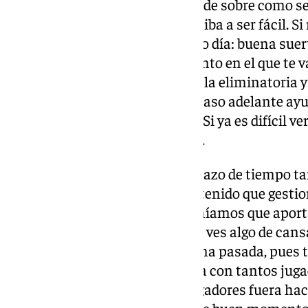
Tras el empate, el lojeño responde sobre como se
están con ganas. Sabían que no iba a ser fácil. S
ventaja mejor, pero lo dije el otro día: buena sue
fuimos a Jaén y hubo un momento en el que te v
dar un paso atrás para amarrar la eliminatoria 
cerrarla. Muchas veces dar un paso adelante ay
claras con lo que quieres hacer. Si ya es difícil v
ya sería el colmo de los colmos».
Jugar muchos partidos en un plazo de tiempo ta
Funes contesta sobre como ha tenido que gestio
«Era una situación en la que teníamos que apor
en el que hacía falta energía y si ves algo de can
Niño, como lo hicieron la semana pasada, pues te
Haber estado toda la temporada con tantos jug
perdido muchos tramos con jugadores fuera hac
momento. Están llegando en ese buen momento 