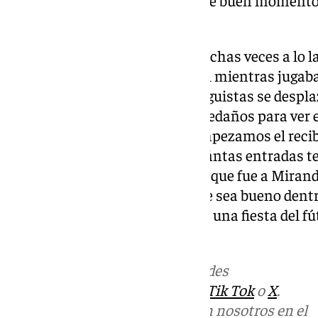
pensado que llegase».
El granadino ha comentado muchas veces a lo la
equipo se ha sentido como local mientras jugaba
esto, muchos aficionados malaguistas se despla
teniendo que quedarse en los aledaños para ver e
dicho lo siguiente: «Cada vez empezamos el rec
acompañado siempre, no sé cuántas entradas t
podremos estar, pero hay gente que fue a Miranda
van a ir a Almería? Lo que sí, que sea bueno dent
los cruces, que nos lleven a vivir una fiesta del 
eso».
Más noticias de
101TV
en las redes
sociales:
Instagram
,
Facebook
,
Tik Tok
o
X
.
Puedes ponerte en contacto con nosotros en el