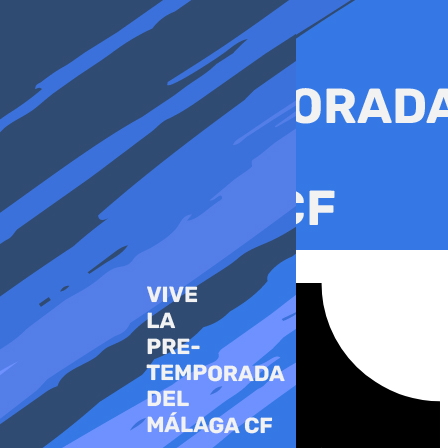
Ir
al
contenido
Tiktok