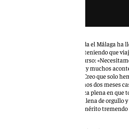
En el último tramo de temporada el Málaga ha l
como visitante que como local, teniendo que viaj
disputar el último choque del curso: «Necesita
fácil cuando vas de visitante, hay muchos acont
partido y tiene un nivel mayor. Creo que solo he
jornadas, pero igual en los últimos dos meses c
casa que dentro. Tengo confianza plena en que to
tuteado a todo un Almería; nos llena de orgullo 
pero estar a un único gol es un mérito tremendo
vida».