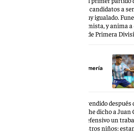
Málaga y Almería empatan en el primer partido d
División. El encuentro entre los candidatos a ser 
máxima categoría ha estado muy igualado. Fune
tras el empate, a la par que optimista, y anima 
porque el Málaga está a «un gol de Primera Divis
NOTICIA RELACIONADA
Empate a nada en un Málaga-Almería
con poca fiesta (0-0)
Funes valora y se muestra sorprendido después d
choque frente al Almería: «Se lo he dicho a Jua
goles. Ellos han hecho a nivel defensivo un tr
contentos. Se lo he dicho a nuestros niños: esta