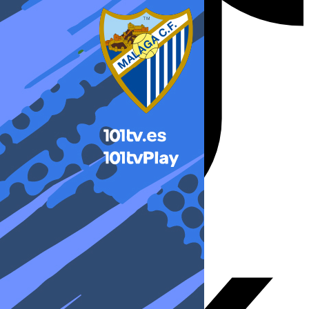
X-twitter