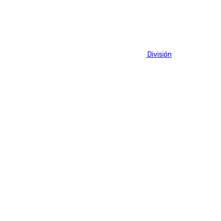
correo
informativos@101tv.es
Tags:
Fútbol
LaLiga
Primera División
Segunda División
Últimas noticias