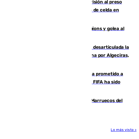
El Supremo ratifica los 17 años de prisión al preso
que mató estrangulado a su compañero de celda en
Morón
El Betis supera el examen de Champions y golea al
Arsenal en Dublín (1-3)
Golpe internacional al narcotráfico: desarticulada la
red que introdujo 21 toneladas de cocaína por Algeciras,
Málaga y Valencia
El Gobierno niega que Infantino haya prometido a
Marruecos la final del Mundial 2030: "La FIFA ha sido
tajante"
Podemos y Sumar piden expulsar a Marruecos del
Mundial de 2030 tras la crisis de Ceuta
Lo más visto >