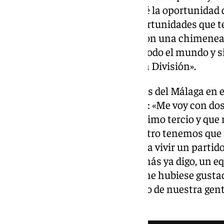
impresionante. Que la vida te dé la oportunidad 
veces se lo decimos, que las oportunidades que te 
recordaremos con los amigos con una chimenea 
sido bestial, darle las gracias a todo el mundo y 
estar a un gol de subir a Primera División».
Sobre los errores más reseñables del Málaga en
dos cosas principales a resaltar: «Me voy con dos
ha faltado profundidad en el último tercio y que n
otra es que los jugadores de dentro tenemos que 
capaces de conectar ahí vamos a vivir un parti
con esas situaciones. Por lo demás ya digo, un e
fácil dominar al Almería. A mí me hubiese gust
porque estábamos con el aliento de nuestra gente
sabido jugar bien con ello».