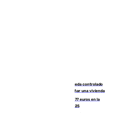
El incendio forestal de San Roque queda controlado
tras obligar a evacuar a 19 familias y dañar una vivienda
Los malagueños gastarán de media 77 euros en la
Feria de Málaga 2026, menos que en 2025