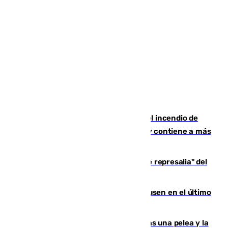
340 personas más desalojadas por el incendio de
Niebla, que mantiene a 410 evacuadas y contiene a más
de 500 efectivos trabajando
Italia responde ante las "medidas de represalia" del
Gobierno de Sánchez
El Sevilla se desinfla ante el Leverkusen en el último
ensayo (1-2)
Tensión en la prisión de Alhaurín tras una pelea y la