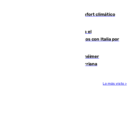
incautación de un punzón
Málaga contabiliza 148 zonas de confort climático
para enfrentar las altas temperaturas
Marlaska notifica a la Unión Europea el
restablecimiento de controles fronterizos con Italia por
vía aérea y marítima
Hallan sin vida al granadino con Alzhéimer
desaparecido hace una semana en Churriana
Lo más visto >
Más noticias
Ver más >