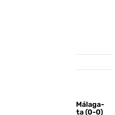
Andalucía
Empate a nada en un Málaga-
Almería con poca fiesta (0-0)