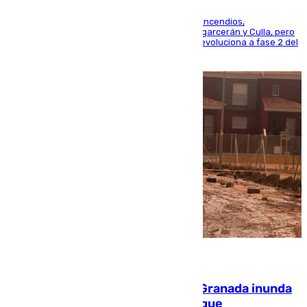
La UME se suma al operativo de control de los incendios,
progresando adecuadamente los de Sierra Engarcerán y Culla, pero
centrando todo el empeño en el de Culla, que evoluciona a fase 2 del
PEIF
08.08.2026
Una tormenta en la provincia de Granada inunda
las calles de Puebla de Don Fadrique