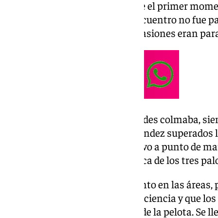
El Málaga salió con ganas desde el primer mome
estaba a merced. El inicio de encuentro no fue p
vuelta ante Las Palmas y las ocasiones eran par
Niño era quien más oportunidades colmaba, sien
del área que blocó Andrés Fernández superados 
partido. Justo en la réplica estuvo a punto de m
de Lopy que se marchó muy cerca de los tres pal
Fue el tramo con más movimiento en las áreas, p
parte se centró más en tener paciencia y que lo
desde la creación y la posesión de la pelota. Se 