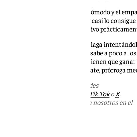
El Almería por su parte estaba cómodo y el empat
Mejor hubiese visto la victoria y casi lo consigu
últimos minutos que era definitivo prácticamen
Terminó el encuentro con el Málaga intentándol
ideas ni fuerza (0-0). El empate sabe a poco a lo
conscientes de que en Almería tienen que ganar s
almerienses les vale con el empate, prórroga me
Más noticias de
101TV
en las redes
sociales:
Instagram
,
Facebook
,
Tik Tok
o
X
.
Puedes ponerte en contacto con nosotros en el
correo
informativos@101tv.es
Tags: