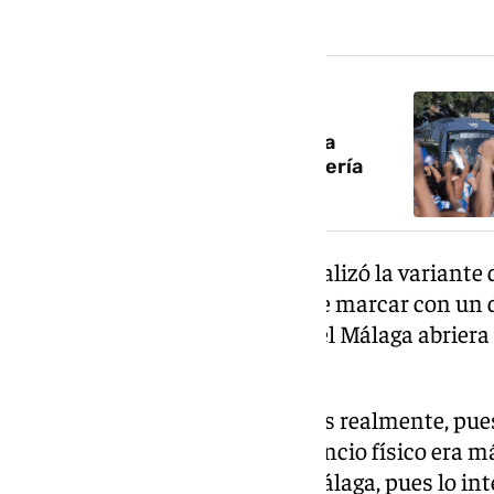
cero y todo por decidir (0-0).
NOTICIA RELACIONADA
Espectacular recibimiento en La
Rosaleda antes del Málaga-Almería
Para la segunda mitad Funes realizó la variante
sería el que estaría más cerca de marcar con un d
que se estiraba para evitar que el Málaga abriera
encuentro.
Sería una de las pocas ocasiones realmente, pue
menos que la primera. El cansancio físico era 
equipos, especialmente en el Málaga, pues lo int