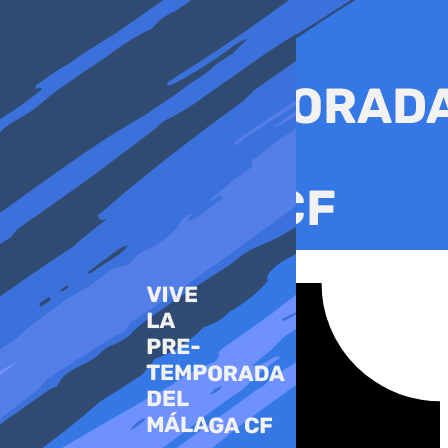
Ir
al
contenido
Tiktok