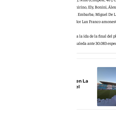
UD Almería (0): Andrés Fernández; Chirino, Ely, Bonini, Ále
(Melamed; 56’), Arribas (Morcillo; 83’), Embarba; Miguel De La
Árbitro: El colegiado murciano Salvador Lax Franco amonestó a
lado local.
Incidencias: Partido correspondiente a la ida de la final del 
HYPERMOTION, disputado en La Rosaleda ante 30.083 espect
NOTICIA RELACIONADA
Récord histórico de asistencia en La
Rosaleda: 30.083 personas en el
Málaga-Almería