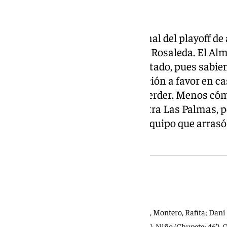
Empate a nada en la ida de la final del playoff d
ocasiones prácticamente en La Rosaleda. El Alm
transcurso del partido y el resultado, pues sabie
en casa y con el factor clasificación a favor en 
para el cuadro indálico era no perder. Menos có
estuvo algo más suelto que contra Las Palmas, pe
precipitación no fue el mismo equipo que arrasó 
campeonato.
Ficha Técnica:
Málaga CF (0): Alfonso; Puga, Murillo, Montero, Rafita; Dani
(Izan; 63’), Dotor; Larrubia (Lobete; 90’), Niño (Chupete; 46’), 