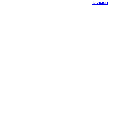
Fútbol
LaLiga
Primera División
Segunda División
Últimas noticias