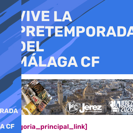
Ir
al
contenido
[categoria_principal_link]