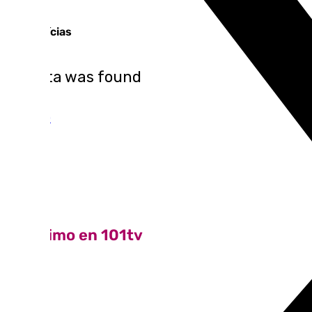
Top notícias
No data was found
Ver top 10
Lo último en 101tv
Ver más