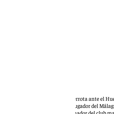
Lynx Devs
martes, 16 septiembre 2025, 8:04
Compartir:
Esta semana toca analizar la derrota ante el Hu
garantías con Nacho Pérez, ex jugador del Málag
Alejandro Acejo, segundo entrenador del club ma