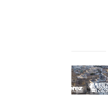
Andalucía
[categoria_principal_link]