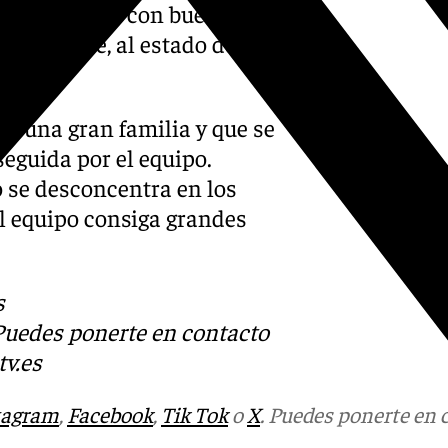
dor ha caído con buen pie en
 gran parte, al estado de
es una gran familia y que se
eguida por el equipo.
o se desconcentra en los
el equipo consiga grandes
s
 Puedes ponerte en contacto
v.es
tagram
,
Facebook
,
Tik Tok
o
X
. Puedes ponerte en 