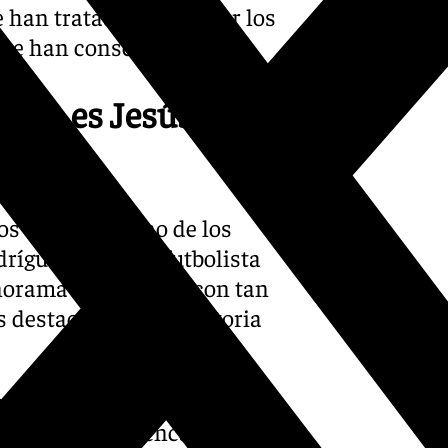
ue han tratado de mejorar los
que han conseguido hacer.
 que es Jesús. Es
os del que es uno de los
ríguez. El joven futbolista
norama futbolístico con tan
s destacados en la victoria
que siente ahora mismo por
lista brasileño encadena tres