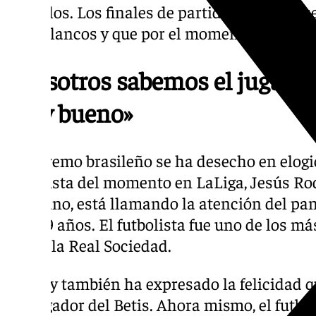
cerrarlos. Los finales de partidos es algo q
verdiblancos y que por el momento parece 
«Nosotros sabemos el jugador
muy bueno»
El extremo brasileño se ha desecho en elogi
futbolista del momento en LaLiga, Jesús Rod
sevillano, está llamando la atención del pa
solo 19 años. El futbolista fue uno de los má
frente la Real Sociedad.
Antony también ha expresado la felicidad 
ser jugador del Betis. Ahora mismo, el futbo