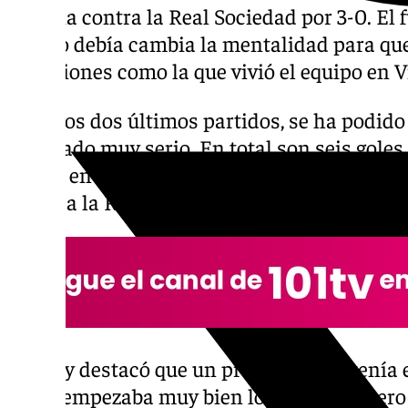
victoria contra la Real Sociedad por 3-0. El 
equipo debía cambia la mentalidad para que
situaciones como la que vivió el equipo en V
En estos dos últimos partidos, se ha podido
mostrado muy serio. En total son seis goles 
jueves en Bélgica, frente al Gent, como ayer 
frente a la Real Sociedad.
Antony destacó que un problema que tenía 
veces empezaba muy bien los partidos, pero