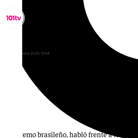
Lynx Devs
lunes, 17 febrero 2025, 13:44
Compartir:
El extremo brasileño, habló frente a los mic