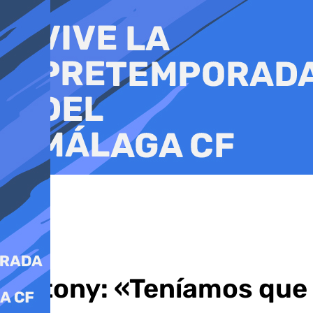
Ir
al
contenido
Antony: «Teníamos que 