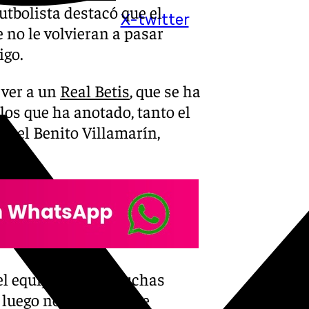
futbolista destacó que el
X-twitter
 no le volvieran a pasar
igo.
 ver a un
Real Betis
, que se ha
los que ha anotado, tanto el
en el Benito Villamarín,
el equipo es que muchas
 luego no era capaz de