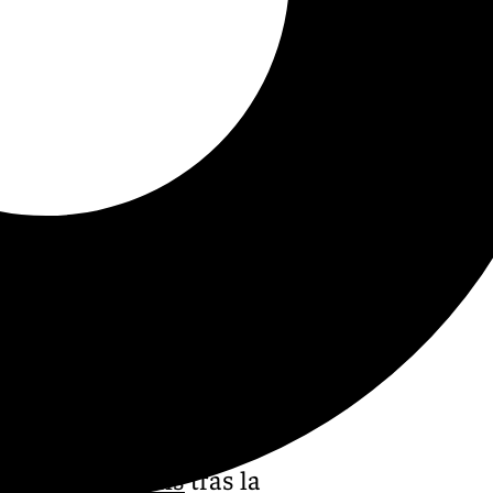
ros del
Real Betis
tras la