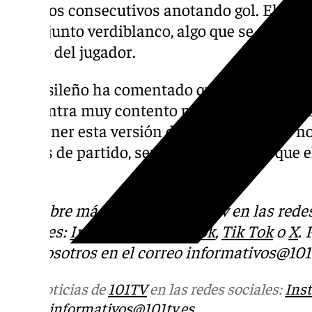
partidos consecutivos anotando gol. El juga
el conjunto verdiblanco, algo que se debe en
ánimo del jugador.
El brasileño ha comentado que el vestuario 
encuentra muy contento por la victoria cons
Mantener esta versión del Real Betis, que n
finales de partido, será necesaria para que 
cosas.
Descubre más noticias de 101Tv en las rede
sociales:
Instagram
,
Facebook
,
Tik Tok
o
X
.
con nosotros en el correo
informativos@101t
Más noticias de
101TV
en las redes sociales:
Ins
correo
informativos@101tv.es