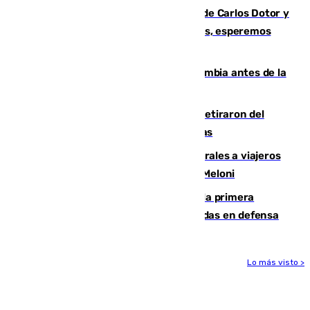
Juanfran Funes, sobre las lesiones de Carlos Dotor y
Fernando Calero: “Estamos preocupados, esperemos
que no sea nada”
Felipe VI refuerza los lazos con Colombia antes de la
llegada del nuevo presidente
Fernando Calero y Carlos Dotor se retiraron del
encuentro contra el Ceuta con molestias
España restablece controles temporales a viajeros
procedentes de Italia como repuesta a Meloni
El Málaga cae ante el Ceuta y suma la primera
derrota de la pretemporada dejando dudas en defensa
Lo más visto >
Más noticias