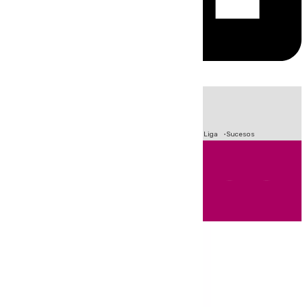
HOY
|
Fútbol
Primera División
Crisis Migratoria en Ceuta
LaLiga
Sucesos
Andalucía