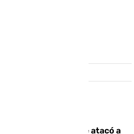
Andalucía
Detenido el presunto
ciberdelincuente que atacó a