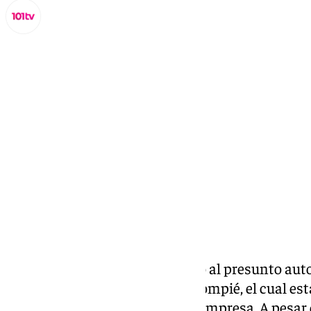
Lynx Devs
miércoles, 19 febrero 2025, 12:45
Compartir:
La Policía Nacional ha detenido al presunto autor
informáticos del Real Betis Balompié, el cual e
es téster de software para una empresa. A pesar