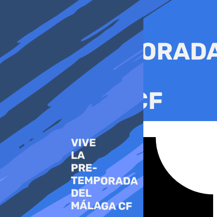
Ir
al
contenido
Tiktok