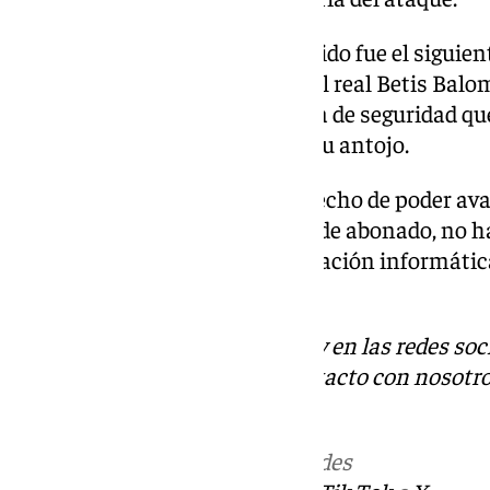
El modus operandi que el detenido fue el siguiente
la página oficial de los socios del real Betis Balo
datos, y aprovechando la brecha de seguridad que
los parámetros de los socios a su antojo.
El objetivo no fue otro sino el hecho de poder ava
hora de asignársele un asiento de abonado, no ha
de datos a terceros. La manipulación informátic
de 10.911 socios.
Descubre más noticias de 101Tv en las redes soc
Tok
o
X
. Puedes ponerte en contacto con nosotro
informativos@101tv.es
Más noticias de
101TV
en las redes