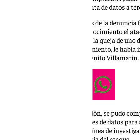
realizó ninguna filtración ni venta de datos a ter
La investigación comenzó a raíz de la denuncia 
Balompié, donde se puso en conocimiento el ataqu
año pasado, el cual se supo tras la queja de uno 
manifestó que, sin su consentimiento, le había i
de asiento dentro del Estadio Benito Villamarín.
Una vez avanzada la investigación, se pudo comp
servidor donde se alojan las bases de datos para
beneficio propio, llevando esta línea de investi
la brecha de seguridad y la autoría del ataque.