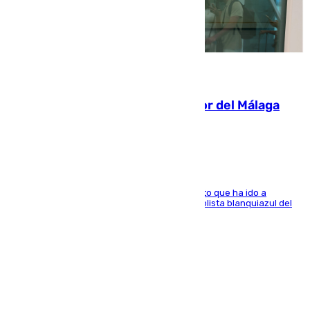
07.08.2026
Isco, la nueva mascota del jugador del Málaga
Dani Lorenzo
El centrocampista marbellí es ‘padre’ de un gato que ha ido a
recoger a Vigo y su nombre es como el exfutbolista blanquiazul del
Arroyo de la Miel