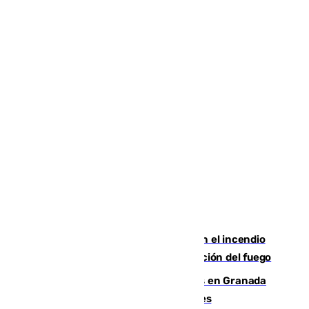
Activado el nivel 2 de emergencia en el incendio
forestal de Niebla por la compleja evolución del fuego
Controlado un incendio de rastrojos en Granada
junto a la autovía y al Callejón de Nogales