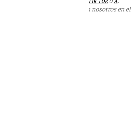
sociales:
Instagram
,
Facebook
,
Tik Tok
o
X
.
Puedes ponerte en contacto con nosotros en el
correo
informativos@101tv.es
Tags:
Últimas noticias