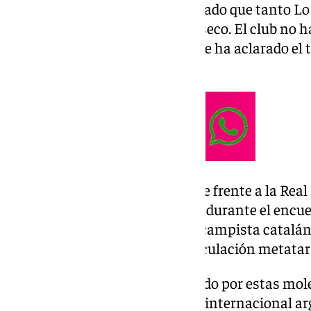
El club verdiblanco ha comunicado que tanto Lo
pasarán un tiempo en el dique seco. El club no h
de ambos futbolistas, pero sí que ha aclarado el 
ambos jugadores.
Marc Roca, que anotó un doblete frente a la Real
traumatismo en su pie derecho durante el encuen
han determinado que el centrocampista catalán s
placa flexora de la segunda articulación metatar
Lo Celso en cambio fue sustituido por estas mole
Manuel Pellegrini. La lesión del internacional a