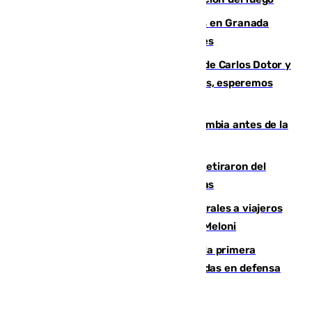
Controlado un incendio de rastrojos en Granada
junto a la autovía y al Callejón de Nogales
Juanfran Funes, sobre las lesiones de Carlos Dotor y
Fernando Calero: “Estamos preocupados, esperemos
que no sea nada”
Felipe VI refuerza los lazos con Colombia antes de la
llegada del nuevo presidente
Fernando Calero y Carlos Dotor se retiraron del
encuentro contra el Ceuta con molestias
España restablece controles temporales a viajeros
procedentes de Italia como repuesta a Meloni
El Málaga cae ante el Ceuta y suma la primera
derrota de la pretemporada dejando dudas en defensa