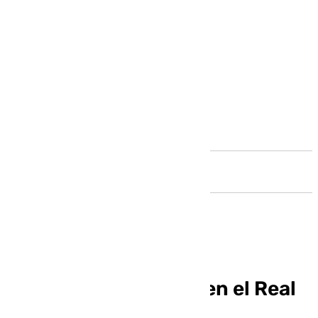
Andalucía
Dos nuevas lesiones en el Real
Betis