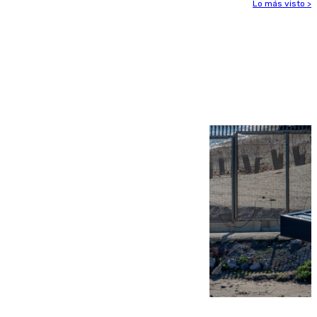
Lo más visto >
Más noticias
Ver más >