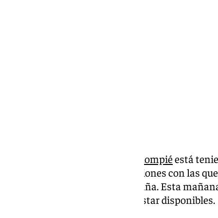
Lynx Devs
martes, 18 febrero 2025, 11:12
Compartir:
La enfermería del
Real Betis Balompié
está teni
temporada. Son muchas las lesiones con las que
hacer frente a lo largo de campaña. Esta mañan
nuevos futbolistas dejarán de estar disponibles.