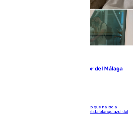
07.08.2026
Isco, la nueva mascota del jugador del Málaga
Dani Lorenzo
El centrocampista marbellí es ‘padre’ de un gato que ha ido a
recoger a Vigo y su nombre es como el exfutbolista blanquiazul del
Arroyo de la Miel