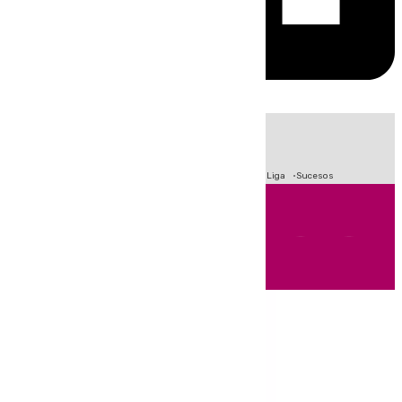
HOY
|
Fútbol
Primera División
Crisis Migratoria en Ceuta
LaLiga
Sucesos
Andalucía