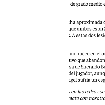
muscular. Este sufre una lesión de grado medio e
pierna derecha.
El club no ha estipulado una fecha aproximada 
futbolistas, pero todo apunta a que ambos estar
juego durante algunas semanas. A estas dos les
Ángel Ortiz.
El joven canterano se ha hecho un hueco en el onc
buenas actuaciones. El lateral tuvo que abandon
recibir una entrada muy peligrosa de Sheraldo B
ha pronunciado sobre la lesión del jugador, aunque
técnico chileno comentó que Ángel sufría un es
Descubre más noticias de 101Tv en las redes soc
Tok
o
X
. Puedes ponerte en contacto con nosotro
informativos@101tv.es