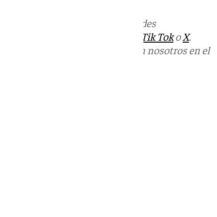
Más noticias de
101TV
en las redes
sociales:
Instagram
,
Facebook
,
Tik Tok
o
X
.
Puedes ponerte en contacto con nosotros en el
correo
informativos@101tv.es
Tags:
Últimas noticias