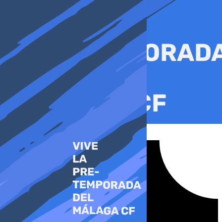
Ir
al
contenido
Tiktok