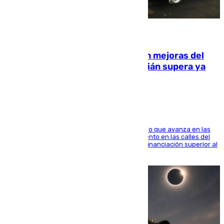
08.08.2026
La inversión del Ayuntamiento en mejoras del
entorno del Prado de San Sebastián supera ya
1.600.000 euros
El consistorio, a través de Emasesa, ha indicado que avanza en las
obras de renovación de las redes de saneamiento en las calles del
entorno del Prado, contando la zona con una financiación superior al
millón y medio de euros