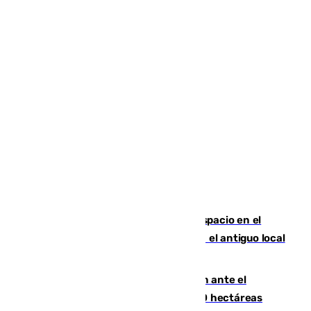
Las marca internacionales ganan espacio en el
Centro de Málaga: La Tagliatella abre en el antiguo local
de Vox Sports Bar
Moreno pide extremar la precaución ante el
incendio de Niebla, que supera las 4.000 hectáreas