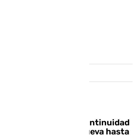
Andalucía
El Betis asegura la continuidad
de Pellegrini y lo renueva hasta