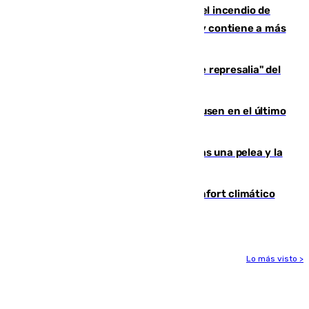
340 personas más desalojadas por el incendio de
Niebla, que mantiene a 410 evacuadas y contiene a más
de 500 efectivos trabajando
Italia responde ante las "medidas de represalia" del
Gobierno de Sánchez
El Sevilla se desinfla ante el Leverkusen en el último
ensayo (1-2)
Tensión en la prisión de Alhaurín tras una pelea y la
incautación de un punzón
Málaga contabiliza 148 zonas de confort climático
para enfrentar las altas temperaturas
Lo más visto >
Más noticias