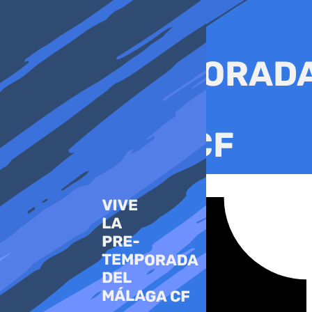
Ir
al
contenido
Tiktok