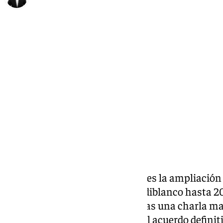
Alberto Romera
viernes, 28 noviembre 2025, 12:58
Compartir:
El Real Betis anunció este viernes la ampliació
Pellegrini como entrenador verdiblanco hasta 20
aceleró durante esta semana tras una charla ma
entre el jueves y el viernes con el acuerdo definit