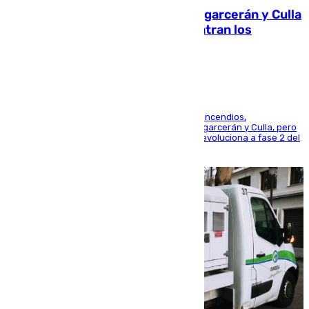
Incendios de Castellón: Sierra Engarcerán y Culla
evolucionan positivamente y centran los
esfuerzos en Tírig
La UME se suma al operativo de control de los incendios,
progresando adecuadamente los de Sierra Engarcerán y Culla, pero
centrando todo el empeño en el de Culla, que evoluciona a fase 2 del
PEIF