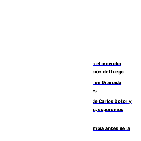
Activado el nivel 2 de emergencia en el incendio
forestal de Niebla por la compleja evolución del fuego
Controlado un incendio de rastrojos en Granada
junto a la autovía y al Callejón de Nogales
Juanfran Funes, sobre las lesiones de Carlos Dotor y
Fernando Calero: “Estamos preocupados, esperemos
que no sea nada”
Felipe VI refuerza los lazos con Colombia antes de la
llegada del nuevo presidente