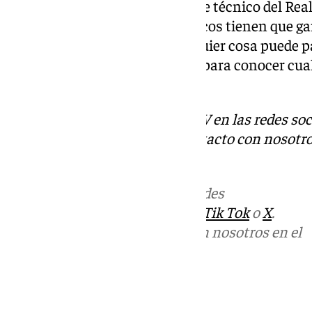
Pelotazo
de Canal Sur. El que fue técnico del Rea
que ahora mismo los verdiblancos tienen que gan
competir el partido y que cualquier cosa puede pa
Habrá que esperar al domingo, para conocer cual 
al agua.
Descubre más noticias de 101TV en las redes soc
Tok
o
X
. Puedes ponerte en contacto con nosotro
informativos@101tv.es
Más noticias de
101TV
en las redes
sociales:
Instagram
,
Facebook
,
Tik Tok
o
X
.
Puedes ponerte en contacto con nosotros en el
correo
informativos@101tv.es
Tags: