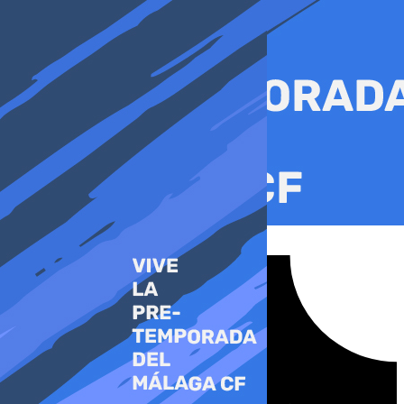
Ir
al
contenido
Tiktok