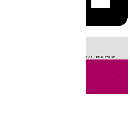
HOY
|
Fútbol
Primera División
LaLiga
Crisis Migratoria en Ceuta
101 Televisión
Andalucía