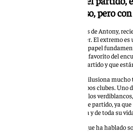
«Es muy importante el partido, 
derbi.
Un poco ansioso, pero co
Estas eran también las palabras de Antony, recien
salida del entrenamiento de ayer. El extremo es 
del equipo, por lo que tendrá un papel fundamen
El brasileño no se mojó sobre el favorito del enc
ellos van a jugar para ganar el partido y que est
El Gran Derbi es un partido que ilusiona mucho 
jugadores y trabajadores de ambos clubes. Uno d
Fajardo, el director deportivo de los verdiblanco
emocionado y nervioso para este partido, ya que a
club de su corazón, de su familia y de toda su vid
Pepe Mel ha sido otra persona que ha hablado sob