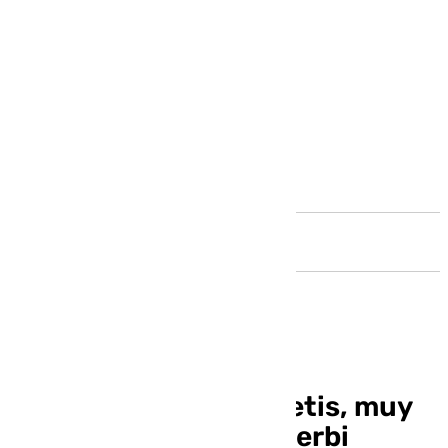
Andalucía
El entorno del Real Betis, muy
ilusionado con este derbi