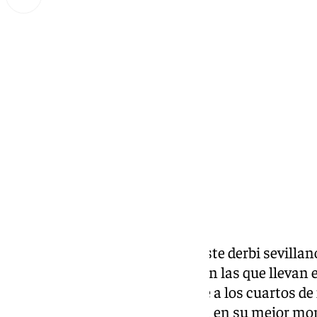
Lynx Devs
miércoles, 26 marzo 2025, 14:00
Compartir:
El
Real Betis Balompié
llega a este derbi sevilla
Cinco victorias consecutivas son las que llevan 
también han asegurado su pase a los cuartos de
League. Los de Heliópolis llegan en su mejor mo