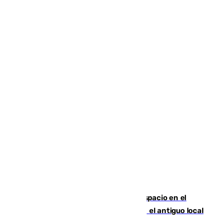
Las marca internacionales ganan espacio en el
Centro de Málaga: La Tagliatella abre en el antiguo local