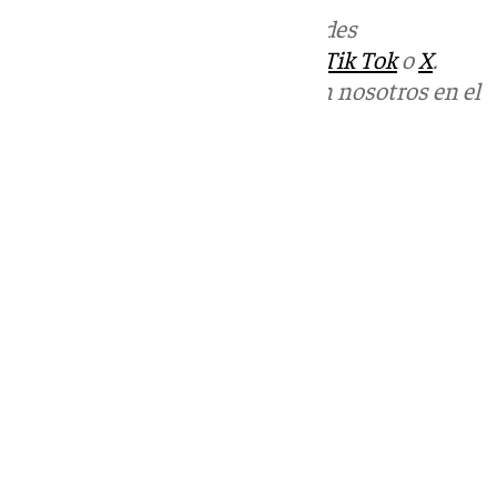
Más noticias de
101TV
en las redes
sociales:
Instagram
,
Facebook
,
Tik Tok
o
X
.
Puedes ponerte en contacto con nosotros en el
correo
informativos@101tv.es
Tags:
Últimas noticias