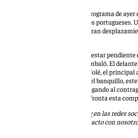
José María nos comentó en el programa de ayer
principales armas que tenían los portugueses. U
Tiago Silva, que cuenta con un gran desplazami
esas contras rápidas.
El otro peligro del que tiene que estar pendiente 
del equipo portugués, Umaro Embaló. El delanter
Cartagena, es para José María Nolé, el principal
siendo titular, o saliendo desde el banquillo, es
peligro en la zaga verdiblanca jugando al contra
va el partido al Real Betis, que afronta esta co
Descubre más noticias de
101Tv
en las redes soc
Tok
o
X
. Puedes ponerte en contacto con nosotro
informativos@101tv.es