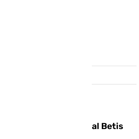
Andalucía
En Portugal ven al Real Betis
como favorito