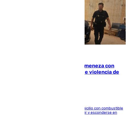
08.08.2026
Retiene a su mujer en su casa y ameneza con
quemar la vivienda: nuevo caso de violencia de
género en Málaga
El arrestado, de 54 años, habría rociado el domicilio con combustible
y habría impedido salir a la víctima antes de huir y esconderse en
una casa cercana