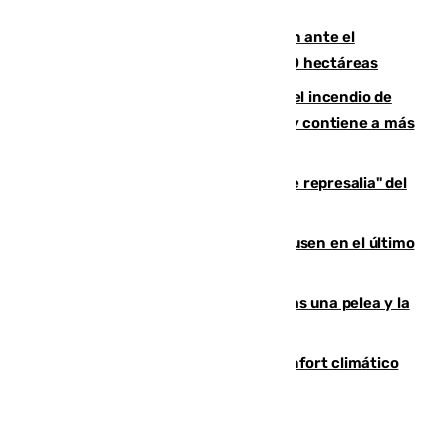
de Vox Sports Bar
Moreno pide extremar la precaución ante el
incendio de Niebla, que supera las 4.000 hectáreas
340 personas más desalojadas por el incendio de
Niebla, que mantiene a 410 evacuadas y contiene a más
de 500 efectivos trabajando
Italia responde ante las "medidas de represalia" del
Gobierno de Sánchez
El Sevilla se desinfla ante el Leverkusen en el último
ensayo (1-2)
Tensión en la prisión de Alhaurín tras una pelea y la
incautación de un punzón
Málaga contabiliza 148 zonas de confort climático
para enfrentar las altas temperaturas