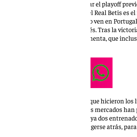
A pesar de haber tenido que jugar el playoff previ
hicieron una mala fase de liga, el Real Betis es el
Así por lo menos es tal y como lo ven en Portug
Nolé, experto en fútbol portugués. Tras la victori
favoritismo ha subido y nos comenta, que inclus
«super equipo».
A pesar de la gran primera fase que hicieron los 
ningún partido, en estos últimos mercados han 
jugadores. Sumado a que llevan ya dos entrenador
Vitória de Guimarães será protegerse atrás, para t
contraataque.