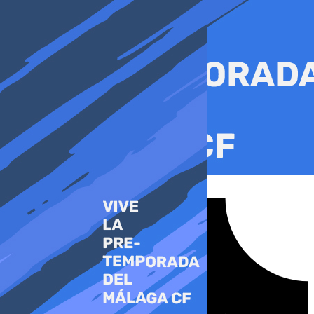
Ir
al
contenido
Tiktok