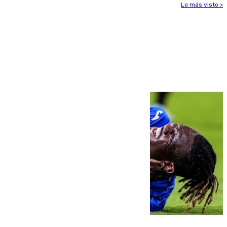
Lo más visto >
Más noticias
Ver más >