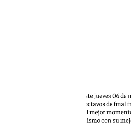
Lynx Devs
martes, 4 marzo 2025, 17:00
Compartir:
El
Real Betis Balompié
jugará este jueves 06 de m
Benito Villamarín, la ida de los octavos de final 
Una eliminatoria, que llega en el mejor momento
que se han encontrado ahora mismo con su mejo