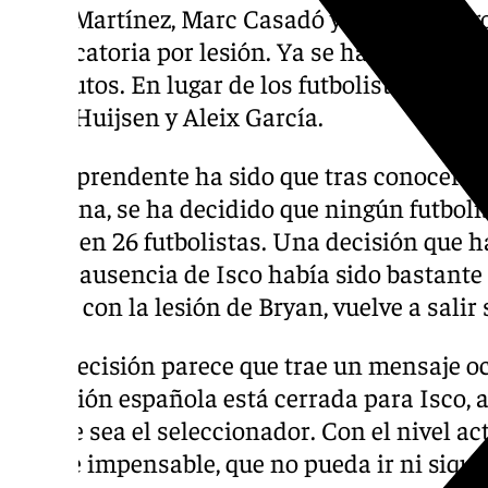
Íñigo Martínez, Marc Casadó y Bryan Zarago
convocatoria por lesión. Ya se han conocid
sustitutos. En lugar de los futbolistas del 
Dean Huijsen y Aleix García.
La sorprendente ha sido que tras conocerse l
Osasuna, se ha decidido que ningún futbolist
quede en 26 futbolistas. Una decisión que 
que la ausencia de Isco había sido bastante
ahora, con la lesión de Bryan, vuelve a salir
Esta decisión parece que trae un mensaje ocu
Selección española está cerrada para Isco, 
Fuente sea el seleccionador. Con el nivel ac
parece impensable, que no pueda ir ni siqu