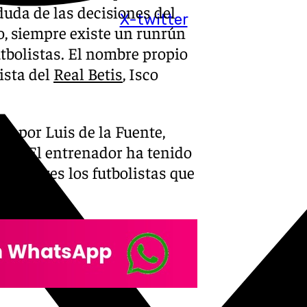
 duda de las decisiones del
X-twitter
do, siempre existe un runrún
utbolistas. El nombre propio
ista del
Real Betis
, Isco
o por Luis de la Fuente,
dor. El entrenador ha tenido
e son tres los futbolistas que