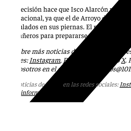
Esta decisión hace que Isco Alarcón pueda 
internacional, ya que el de Arroyo de la Mi
acumulados en sus piernas. El malagueño p
compañeros para prepararse para el Gran De
Descubre más noticias de
101Tv
en las rede
sociales:
Instagram
,
Facebook
,
Tik Tok
o
X
.
con nosotros en el correo
informativos@101t
Más noticias de
101TV
en las redes sociales:
Ins
correo
informativos@101tv.es
Tags: