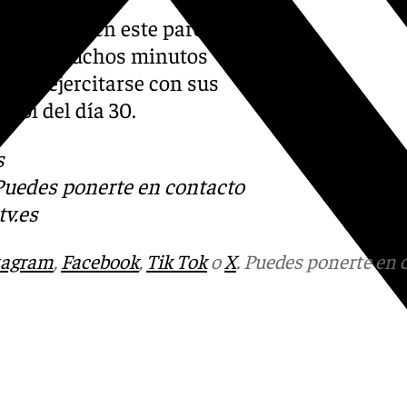
descansar en este parón
el lleva muchos minutos
odrá ejercitarse con sus
rbi del día 30.
s
 Puedes ponerte en contacto
v.es
tagram
,
Facebook
,
Tik Tok
o
X
. Puedes ponerte en 