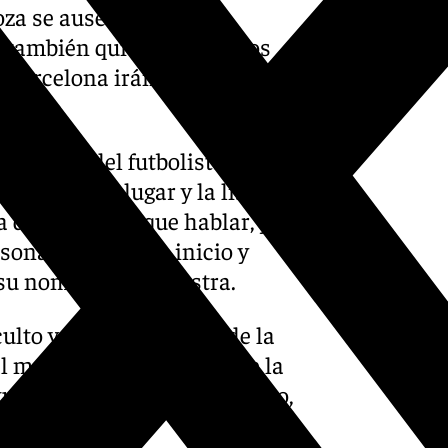
za se ausentan de la
o también quienes serán los
FC Barcelona irán convocados
a lesión del futbolista de
a ocupe su lugar y la lista se
ha dado mucho que hablar, ya
 sonada desde un inicio y
 su nombre a la palestra.
lto y es que la puerta de la
al menos, mientras Luis de la
tual del futbolista malagueño,
iera convocado.