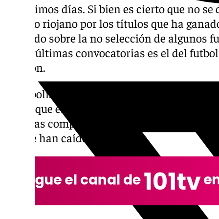
los últimos días. Si bien es cierto que no se
técnico riojano por los títulos que ha gana
de fondo sobre la no selección de algunos f
de las últimas convocatorias es el del futbol
Alarcón.
El futbolista malagueño no ha sido convocad
desde que este ocupa el cargo de selecciona
diversas complicaciones en esta lista, ya qu
han se han caído por lesión.