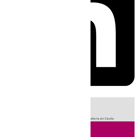
HOY
|
Fútbol
Sucesos
LaLiga
Primera División
Crisis Migratoria en Ceuta