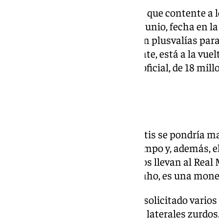
Sin embargo, la oferta definitiva que contente a 
todavía no ha llegado y el 30 de junio, fecha en l
famosos 30 millones de euros en plusvalías para
esto parece no ser tan importante, está a la vuel
deslizado una oferta, que no es oficial, de 18 mil
variables.
La puerta del Madrid
De efectuarse dicha venta, el Betis se pondría m
principalmente el centro del campo y, además, el
mencionadas. Todos los caminos llevan al Real M
blanco, con la llegada de Mourinho, es una moned
El técnico portugués, que ya ha solicitado varios
cuenta actualmente con cuatro laterales zurdo