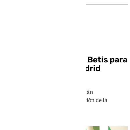
Mercado de fichajes
Altimira, la llave en el Betis para
abrir la puerta del Madrid
La salida del centrocampista catalán
desencadenaría una reestructuración de la
medular verdiblanca