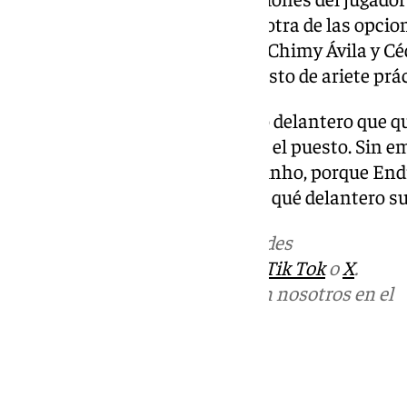
demasiado elevadas, por lo que otra de las opcio
de la capital es Gonzalo García. Chimy Ávila y 
condenados a salir, dejan el puesto de ariete p
El Cucho Hernández es el único delantero que q
necesita alguien que le compita el puesto. Sin em
la espera de los deseos de Mourinho, porque Endr
Olympique de Lyon y no se sabe qué delantero su
Más noticias de
101TV
en las redes
sociales:
Instagram
,
Facebook
,
Tik Tok
o
X
.
Puedes ponerte en contacto con nosotros en el
correo
informativos@101tv.es
Tags: