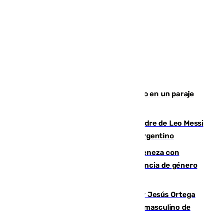
Los Bomberos combaten un incendio en un paraje
de Granada
Muere a los 68 años Jorge Messi, padre de Leo Messi
y pieza fundamental en la carrera del argentino
Retiene a su mujer en su casa y ameneza con
quemar la vivienda: nuevo caso de violencia de género
en Málaga
Dos sevillanos de oro: Manuel Cruz y Jesús Ortega
ganan el campeonato del mundo sub19 masculino de