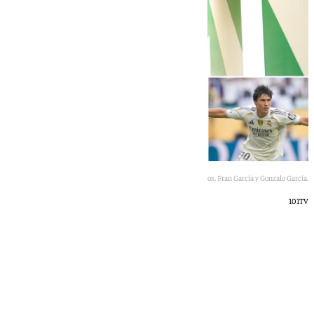
Sergi Altimira, Dani Ceballos, Fran García y Gonzalo García.
101TV
Javier Sotillo
martes, 16 junio 2026, 12:28
Compartir: