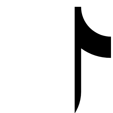
Ir
Tiktok
al
contenido