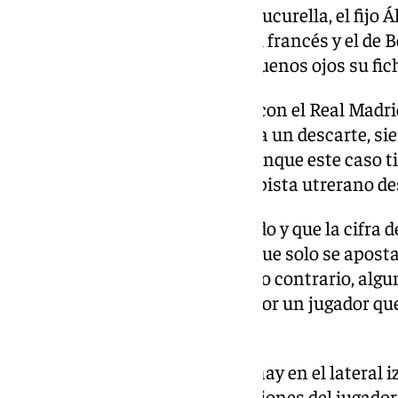
Mendy, el recién fichado Marc Cucurella, el fijo Á
destinado a salir Fran García. El francés y el de
hueco y en el Betis verían con buenos ojos su fic
Eso sí, estamos en las mismas con el Real Madrid
ficharles un jugador, aunque sea un descarte, s
Ceballos sucede algo similar, aunque este caso t
lleva arrastrando el centrocampista utrerano d
Ambos deberían bajarse el sueldo y que la cifra d
hecho, con Ceballos se desliza que solo se apostar
cantidad simbólica, porque, de lo contrario, alg
serían muy reticentes a pagar por un jugador qu
viene.
Fran García, ante el hueco que hay en el lateral i
incorporación, pero las pretensiones del jugador