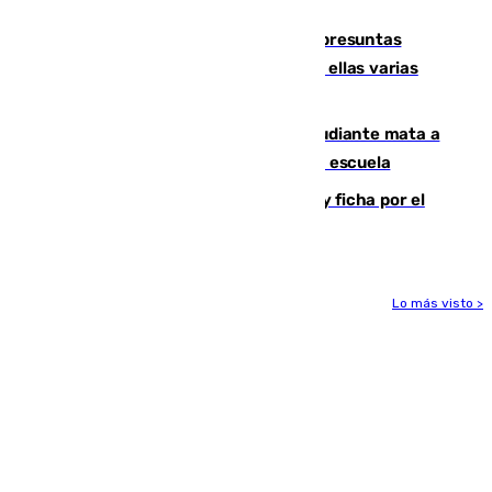
remo
Un juzgado de Ceuta investiga seis presuntas
agresiones sexuales a migrantes, entre ellas varias
menores
Desastre en Tailandia: un joven estudiante mata a
tiros a sus abuelo y a profesores en una escuela
Luca Zidane rompe con el Granada y ficha por el
Leganés
Lo más visto >
Más noticias
Ver más >