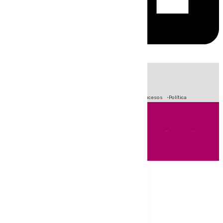
HOY
|
Fútbol
Crisis Migratoria en Ceuta
Primera División
Sucesos
Política
Andalucía