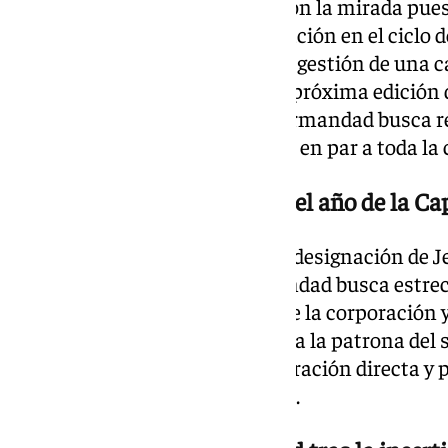
estival. La cofradía ya trabaja con la mirada pue
planificando una fuerte implicación en el ciclo
durante la Navidad, así como la gestión de una ca
González Hontoria de cara a la próxima edición d
despliegue de actividades, la hermandad busca re
las puertas de San Mateo de par en par a toda la
Alianza con la hostelería en el año de la 
La reactivación coincide con la designación de 
Gastronómica 2026. La hermandad busca estrech
hostelero, origen fundacional de la corporación y
últimos años. Al ser Santa Marta la patrona del s
planea establecer vías de cooperación directa y 
a este título gastronómico local.