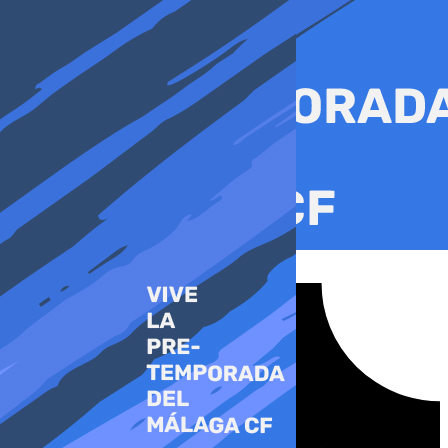
Ir
al
contenido
Tiktok