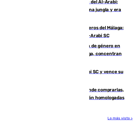
Juanfran Funes, sobre el duro juego del Al-Arabi:
“Por momentos nos hemos metido en una jungla y era
hasta peligroso”
Ya se han estrenado los tres delanteros del Málaga:
Eneko Jauregui, bigoleador contra el Al-Arabi SC
35 mujeres asesinadas por violencia de género en
España en este 2026: Andalucía y Málaga, concentran
el foco de la tragedia
El Málaga es muy superior al Al-Arabi SC y vence su
primer encuentro de pretemporada
Gafas para el eclipse solar 2026: dónde comprarlas,
dónde conseguirlas y cómo saber si están homologadas
Lo más visto >
Más noticias