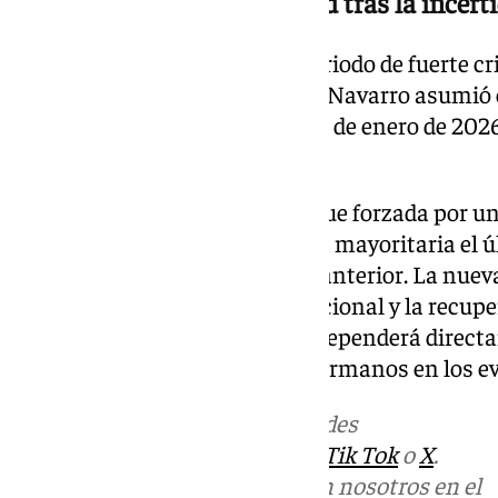
Estabilidad en tiempo récord tras la incer
Esta propuesta llega tras un periodo de fuerte cr
del Sábado Santo. Manuel Valle Navarro asumió 
toma de posesión del pasado 24 de enero de 20
totalmente renovado.
La convocatoria de elecciones fue forzada por 
Este colectivo rechazó de forma mayoritaria el ú
disconformidad con la gestión anterior. La nueva
lograr la normalización institucional y la recup
todos sus proyectos vecinales dependerá directa
la participación activa de los hermanos en los 
Más noticias de
101TV
en las redes
sociales:
Instagram
,
Facebook
,
Tik Tok
o
X
.
Puedes ponerte en contacto con nosotros en el