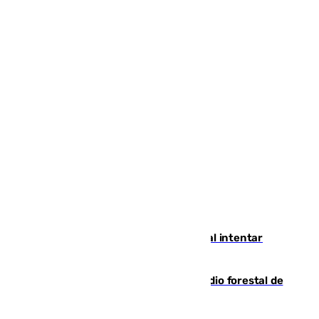
Ceuta suma 82 fallecidos en el mar al intentar
cruzar la frontera española
Huelva eleva a emergencia el incendio forestal de
Niebla