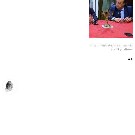
La nueva Junta de Gobiero de Santa Marta obtiene el respaldo del ayuntamiento para su agenda
social y cultural
A.J.
Ana Villalta
lunes, 8 junio 2026, 20:02
Compartir: