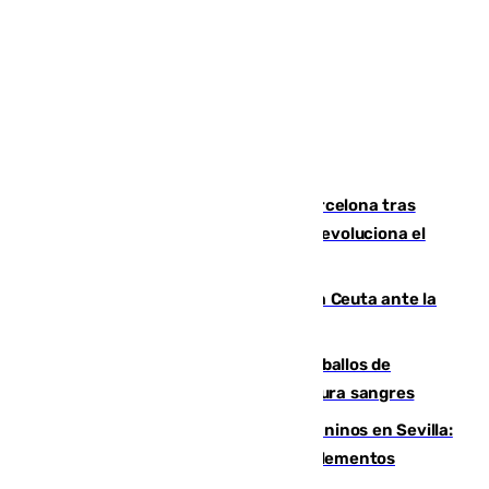
Rodrigo negocia su fichaje por el Barcelona tras
romper negociaciones con el Madrid y revoluciona el
mercado
El Rey traslada a Vivas su respaldo a Ceuta ante la
crisis migratoria
El primer ciclo de las carreras de caballos de
Sanlúcar arranca este sábado con 27 pura sangres
Continúan los cierres de parques caninos en Sevilla:
se detectan alimentos que contienen elementos
peligrosos