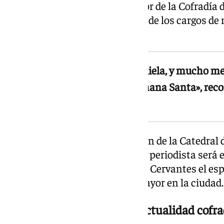
periodístico: fue hermano mayor de la Cofradía de
Trinidad entre 2016 y 2021, uno de los cargos de
tejido cofrade de la ciudad.
«Yo no me veía en ninguna quiniela, y mucho 
poder ser el pregonero de la Semana Santa», reco
con 101TV
Castillo releva en el cargo al deán de la Catedral
pronunció el pregón en 2025. El periodista será e
público congregado en el Teatro Cervantes el espí
marca el inicio de la Semana Mayor en la ciudad.
Un pregón marcado por la actualidad cofr