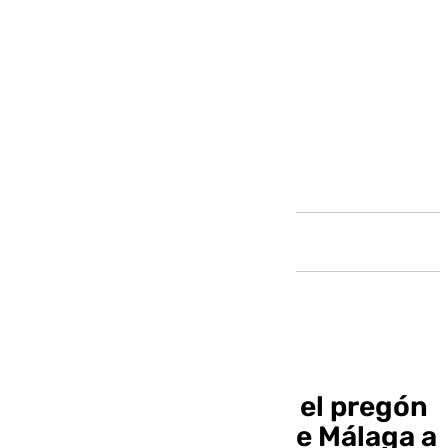
Andalucía
Vuelve a ver en 101TV el pregón
de la Semana Santa de Málaga a