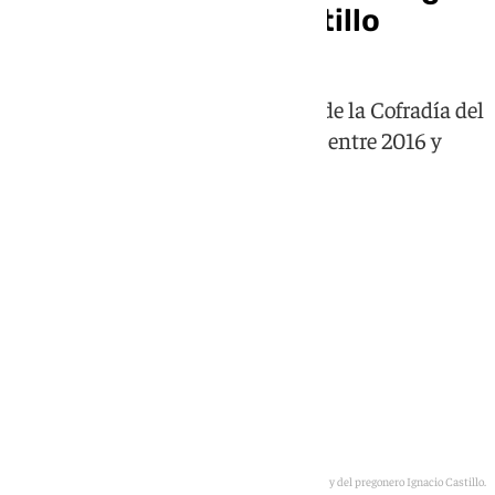
cargo de Ignacio Castillo
El pregonero fue hermano mayor de la Cofradía del
Cautivo y la Virgen de la Trinidad entre 2016 y
2021
Imagen del Teatro Cervantes y del pregonero Ignacio Castillo.