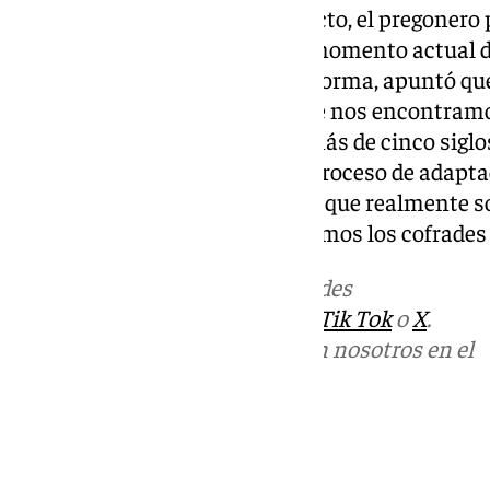
Más allá de la solemnidad del acto, el pregonero
previas una lectura crítica del momento actual
Aunque la considera en buena forma, apuntó que
pensar en el momento en el que nos encontramos
Santa ha sobrevivido durante más de cinco siglo
adaptarse a los tiempos, y ese proceso de adapta
«Es necesario profundizar en lo que realmente so
cofradías, el servicio que prestamos los cofrades 
Más noticias de
101TV
en las redes
sociales:
Instagram
,
Facebook
,
Tik Tok
o
X
.
Puedes ponerte en contacto con nosotros en el
correo
informativos@101tv.es
Tags:
Últimas noticias