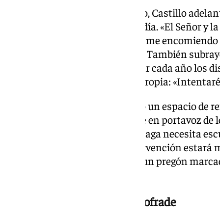
En declaraciones previas al acto, Castillo adelan
torno a los titulares de su cofradía. «El Señor y 
parte de mi vida a diario. A ellos me encomiendo
presentes en el pregón», señaló. También subray
habituado a analizar y comentar cada año los di
intentará aportar una mirada propia: «Intentaré 
Castillo concibe el pregón como un espacio de r
juicio, el pregonero debe erigirse en portavoz de 
«las cofradías y la ciudad de Málaga necesita e
ese sentido, avanzó que su intervención estará 
«Como periodista que soy, será un pregón marcad
espero».
Una llamada a la reflexión cofrade