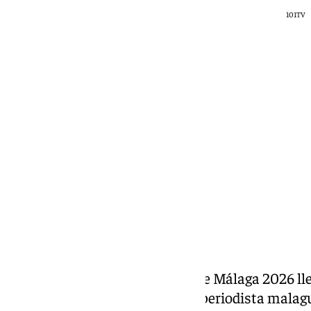
101TV
101 TV
sábado, 21 marzo 2026, 14:17
Compartir:
El pregón de la Semana Santa de Málaga 2026 ll
Castillo como protagonista. El periodista malag