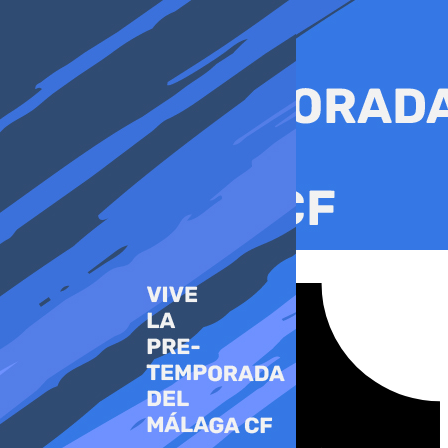
Ir
al
contenido
Tiktok