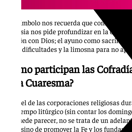
Este símbolo nos recuerda que comienza un
la Iglesia nos pide profundizar en la oració
relación con Dios; el ayuno como sacrificio
pasan dificultades y la limosna para no ape
¿Cómo participan las Cofrad
en la Cuaresma?
El papel de las corporaciones religiosas du
este tiempo litúrgico (sin contar los doming
que puede parecer, no se trata de un adela
Santa sino de promover la Fe y los fundame