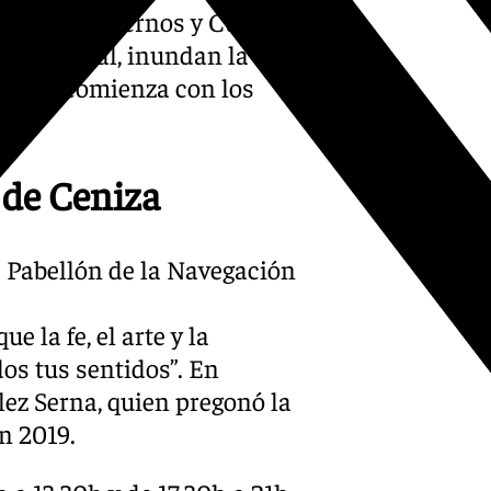
 Crucis externos y Cultos
tradicional, inundan la
ue hoy comienza con los
 de Ceniza
. Pabellón de la Navegación
 la fe, el arte y la
os tus sentidos”. En
ez Serna, quien pregonó la
n 2019.