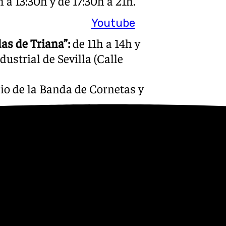
 a 13:30h y de 17:30h a 21h.
Youtube
as de Triana”:
de 11h a 14h y
dustrial de Sevilla (Calle
io de la Banda de Cornetas y
 y de 18h a 21h. Fundación
e la Esperanza Macarena.
h a 19h. Basílica de María
0h. Basílica de María