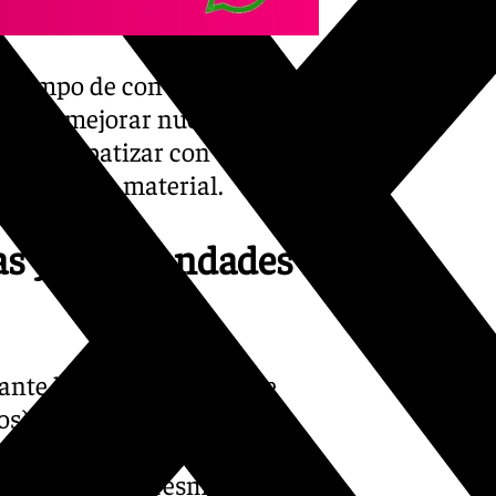
 tiempo de conversión, donde
n para mejorar nuestra
 para empatizar con quienes
garnos a lo material.
ías y Hermandades
rante los cuarenta días de
os), es más relevante de lo
nto o ensayo de la Semana
ntos de la Cuaresma en en la