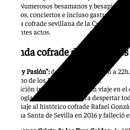
calle. Numerosos besamanos y besapiés, Vía
internos, conciertos e incluso gastronomía 
agenda cofrade sevillana de la Cuaresma q
siguientes actos.
Agenda cofrade del Miércoles
“Alma y Pasión”:
de 10h a 14h y de 16h a 22h
(Camino de los Descubrimientos).
Exposición inmersiva donde “un viaje en el que
tecnología se encuentran para despertar tod
homenaje al histórico cofrade Rafael Gonzál
Semana Santa de Sevilla en 2016 y falleció e