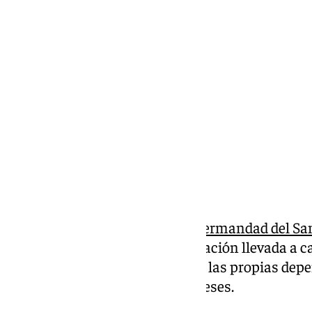
Lynx Devs
viernes, 21 febrero 2025, 10:42
Compartir:
El Santo Cristo Yacente de la
Hermandad del San
culto este jueves tras la restauración llevada a 
Almudena Fernández García en las propias depen
Gregorio en los últimos ocho meses.