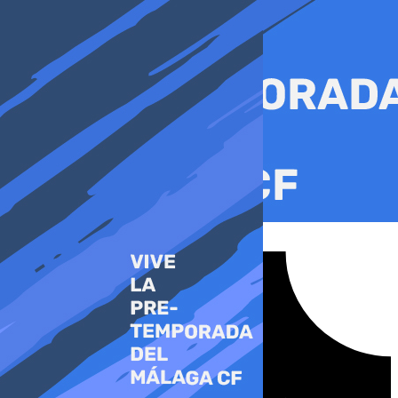
Ir
al
contenido
Tiktok