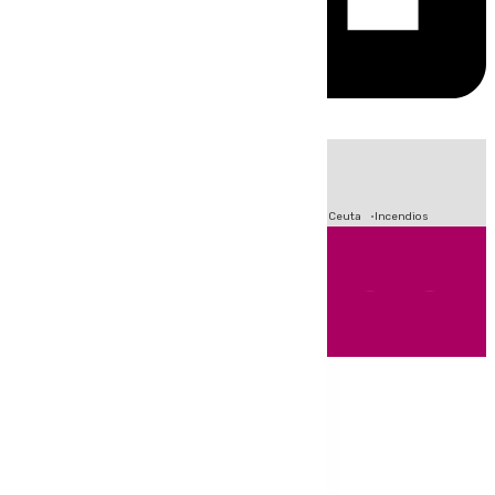
HOY
|
Fútbol
Sucesos
Primera División
Crisis Migratoria en Ceuta
Incendios
Andalucía