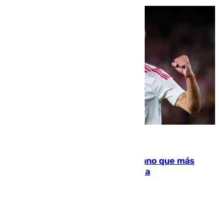
07.08.2026
Juanlu Sánchez, el sexto canterano que más
dinero deja en las arcas del Sevilla