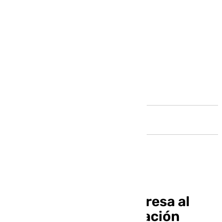
Andalucía
El Santo Entierro regresa al
culto tras su restauración