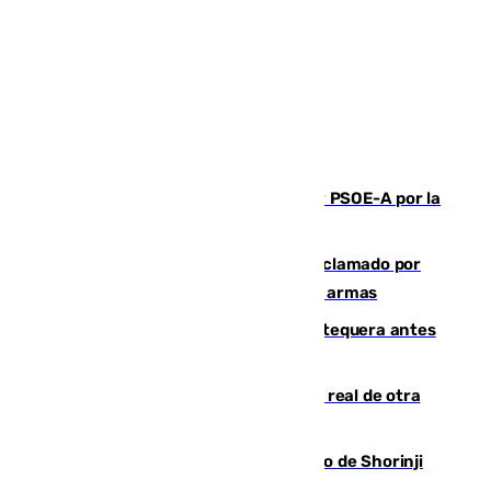
Vuelve el duelo dialéctico entre PP y PSOE-A por la
financiación de las autonomías
Detienen en Málaga a un fugitivo reclamado por
Colombia por homicidio y transporte de armas
Prueba final del Granada ante el Antequera antes
del inicio de la Liga
Ceuta se prepara ante la posibilidad real de otra
entrada masiva el 15 de agosto
Cártama, protagonista en el Europeo de Shorinji
Kempo celebrado en Berlín