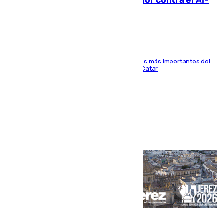
Málaga: Eneko Jauregui, bigoleador contra el Al-
Arabi SC
El delantero vasco ha sido uno de los jugadores más importantes del
partido de los de Funes contra el conjunto de Catar