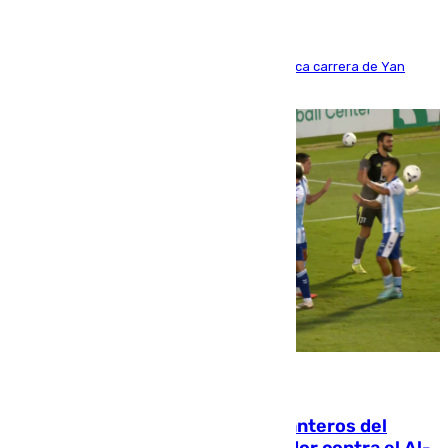
Del filial pepinero a récord absoluto: la meteórica carrera de Yan
Diomande en solo doce meses
06.08.2026
Ya se han estrenado los tres delanteros del