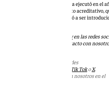
esta portentosa imagen, quien la ejecutó en el a
recodo del sudario un documento acreditativo, q
cámara endoscópica y que volvió a ser introducido
autor cordobés.
Descubre más noticias de
101Tv
en las redes soc
Tok
o
X
. Puedes ponerte en contacto con nosotro
informativos@101tv.es
Más noticias de
101TV
en las redes
sociales:
Instagram
,
Facebook
,
Tik Tok
o
X
.
Puedes ponerte en contacto con nosotros en el
correo
informativos@101tv.es
Tags:
Últimas noticias