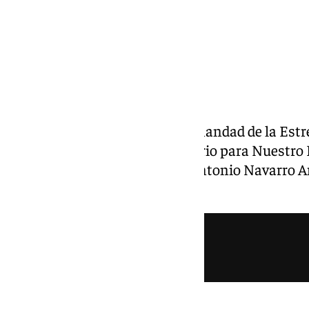
La junta de gobierno de la Hermandad de la Estre
de la nueva propuesta de misterio para Nuestro 
realizada por el escultor José Antonio Navarro
de la corporación.