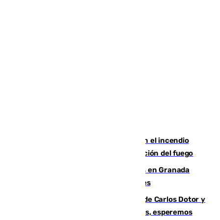
Activado el nivel 2 de emergencia en el incendio
forestal de Niebla por la compleja evolución del fuego
Controlado un incendio de rastrojos en Granada
junto a la autovía y al Callejón de Nogales
Juanfran Funes, sobre las lesiones de Carlos Dotor y
Fernando Calero: “Estamos preocupados, esperemos