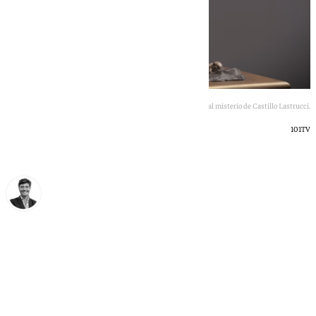
El boceto que sustituirá al actual misterio de Castillo Lastrucci.
101TV
Curro Bono
lunes, 8 junio 2026, 10:48
Compartir: