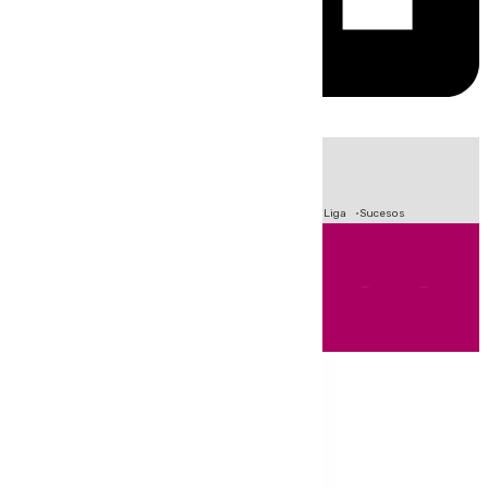
HOY
|
Fútbol
Primera División
Crisis Migratoria en Ceuta
LaLiga
Sucesos
Andalucía