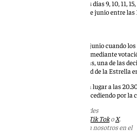
salón de la Casa Hermandad los días 9, 10, 11, 15, 
horas, así como el domingo 14 de junio entre las 1
La decisión, el 18 de junio
Finalmente será el jueves 18 de junio cuando lo
estén llamados a pronunciarse mediante votación
Nuestro Padre Jesús de las Penas, una de las de
importantes para la Hermandad de la Estrella en
El cabildo extraordinario tendrá lugar a las 20.3
Señora del Rosario de Triana, accediendo por la 
Más noticias de
101TV
en las redes
sociales:
Instagram
,
Facebook
,
Tik Tok
o
X
.
Puedes ponerte en contacto con nosotros en el
correo
informativos@101tv.es