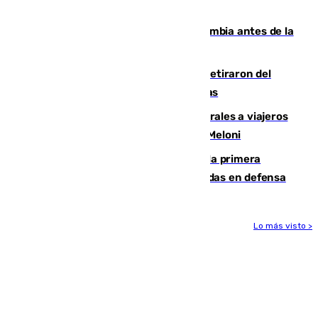
que no sea nada”
Felipe VI refuerza los lazos con Colombia antes de la
llegada del nuevo presidente
Fernando Calero y Carlos Dotor se retiraron del
encuentro contra el Ceuta con molestias
España restablece controles temporales a viajeros
procedentes de Italia como repuesta a Meloni
El Málaga cae ante el Ceuta y suma la primera
derrota de la pretemporada dejando dudas en defensa
Lo más visto >
Más noticias
Ver más >