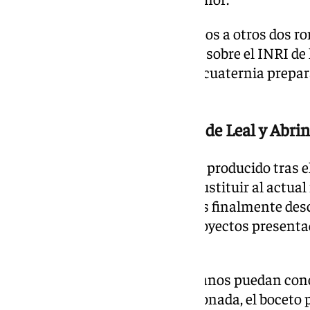
En la otra cara del misterio vemos a otros dos 
sorteándose la túnica del Señor sobre el INRI de l
aparece el último romano de la cuaternia prepara
casco puesto.
Descartadas las propuestas de Leal y Abri
La elección de este boceto se ha producido tras el
propuestas presentadas para sustituir al actual 
Lastrucci. Entre las alternativas finalmente des
gobierno se encontraban los proyectos presentad
Abrines.
Con el objetivo de que los hermanos puedan con
detalles de la propuesta seleccionada, el bocet