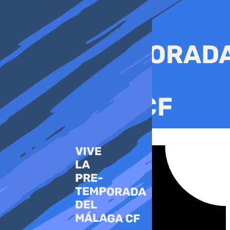
Ir
al
contenido
Tiktok