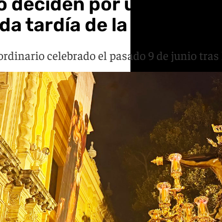
 deciden por unanimidad 
da tardía de la cofradía
ordinario celebrado el pasado 9 de junio tra