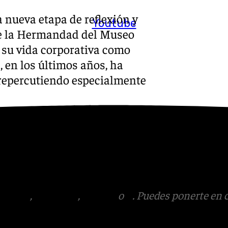
 nueva etapa de reflexión y
Youtube
que la Hermandad del Museo
 su vida corporativa como
, en los últimos años, ha
repercutiendo especialmente
pado de Sevilla y al resto de
r al Consejo de
 para que la decana deje de
te su puesto con las Aguas.
tagram
,
Facebook
,
Tik Tok
o
X
. Puedes ponerte en 