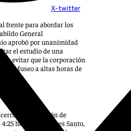
X-twitter
 frente para abordar los
Cabildo General
unio aprobó por unanimidad
citar el estudio de una
o de evitar que la corporación
a del Museo a altas horas de
 cerrara su Estación de
 4:25 horas del Martes Santo,