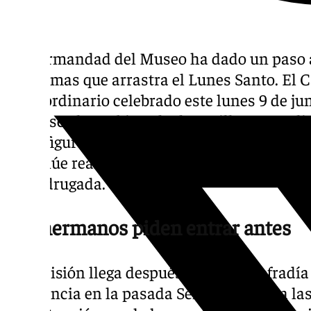
La Hermandad del Museo ha dado un paso al
problemas que arrastra el Lunes Santo. El 
Extraordinario celebrado este lunes 9 de j
dirigirse al Arzobispado de Sevilla para soli
reconfiguración de la jornada, con el objetiv
continúe realizando su entrada en la Capill
la madrugada.
Los hermanos piden entrar antes
La decisión llega después de que la cofradía
Penitencia en la pasada Semana Santa a las