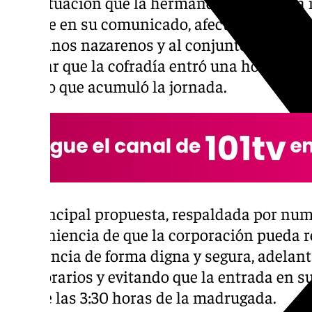
una situación que la hermandad considera i
expone en su comunicado, afecta al normal de
hermanos nazarenos y al conjunto de la co
reseñar que la cofradía entró una hora más 
retraso que acumuló la jornada.
La principal propuesta, respaldada por nu
conveniencia de que la corporación pueda r
Penitencia de forma digna y segura, adelan
sus horarios y evitando que la entrada en s
allá de las 3:30 horas de la madrugada.