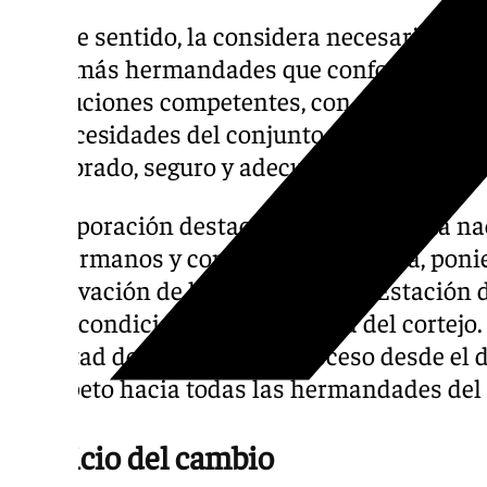
En este sentido, la considera necesario abri
las demás hermandades que conforman la jo
instituciones competentes, con el fin de bu
las necesidades del conjunto del día y per
equilibrado, seguro y adecuado de la jornada
La corporación destacó que la propuesta n
sus hermanos y con la propia jornada, ponie
preservación de la dignidad de la Estación 
de las condiciones de seguridad del cortejo
voluntad de afrontar este proceso desde el d
el respeto hacia todas las hermandades del
El inicio del cambio