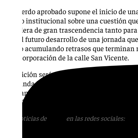
El acuerdo aprobado supone el inicio de una
trabajo institucional sobre una cuestión 
considera de gran trascendencia tanto para
para el futuro desarrollo de una jornada que
venido acumulando retrasos que terminan 
en la corporación de la calle San Vicente.
La petición será trasladada ahora al Arzobis
hermandades del Lunes Santo sin menciona
Hermandades. Este puede ser el primer paso
ser la última cofradía de la jornada y permu
Más noticias de
101TV
en las redes sociales:
Ins
correo
informativos@101tv.es