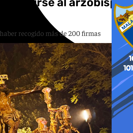
dirigirse al arzobispo
s haber recogido más de 200 firmas