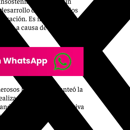
nsostenible y que, según
sarrollo del cortejo, a los
rporación. Es importante
tarde a causa de la hora de
merosos hermanos, planteó la
ealizar su Estación de
tando de manera significativa
u Capilla se produzca más