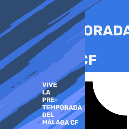
Ir
al
contenido
Tiktok