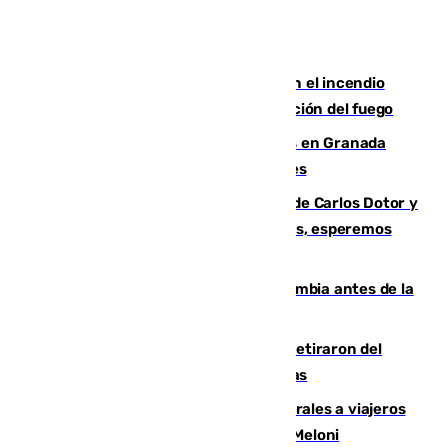
Activado el nivel 2 de emergencia en el incendio
forestal de Niebla por la compleja evolución del fuego
Controlado un incendio de rastrojos en Granada
junto a la autovía y al Callejón de Nogales
Juanfran Funes, sobre las lesiones de Carlos Dotor y
Fernando Calero: “Estamos preocupados, esperemos
que no sea nada”
Felipe VI refuerza los lazos con Colombia antes de la
llegada del nuevo presidente
Fernando Calero y Carlos Dotor se retiraron del
encuentro contra el Ceuta con molestias
España restablece controles temporales a viajeros
procedentes de Italia como repuesta a Meloni