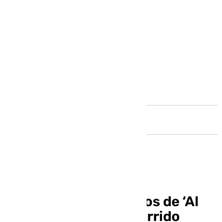
Andalucía
Los mejores momentos de ‘Al
Cielo’ con Antonio Garrido