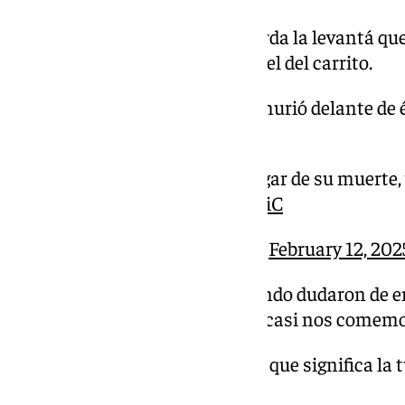
‍
@AGarridoOficial
recuerda la levantá que 
@HdadBuenFin
a Antonio, el del carrito.
Fue un vagabundo que murió delante de él
sus apariencias.
Su carrito se quedó en el lugar de su muerte, 
pic.twitter.com/VvcSQTdwiC
— AL CIELO (@AlCielo101)
February 12, 202
‍
@AGarridoOficial
: «Cuando dudaron de e
túnica, mis hermanos y yo casi nos comemos
️ «No eran conscientes de lo que significa la 
hermanos».