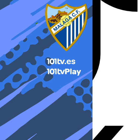
X-twitter