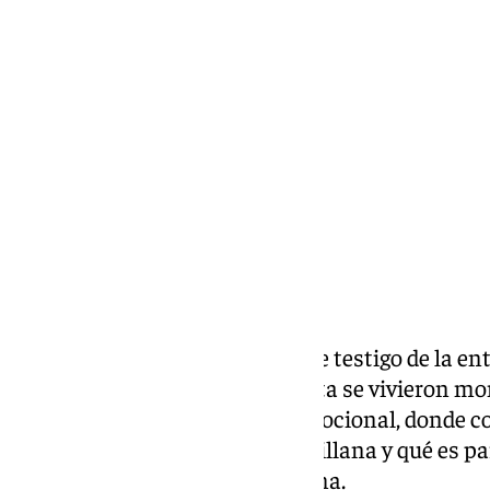
Lynx Devs
jueves, 13 febrero 2025, 11:09
Compartir:
En la noche de ayer, ‘Al Cielo’ fue testigo de la e
Antonio Garrido. En la entrevista se vivieron m
vio un Antonio Garrido muy emocional, donde co
como vive la Semana Santa Sevillana y qué es par
mejores momentos del programa.