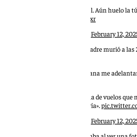
«Es nuestra segunda piel. Aún huelo la tú
pic.twitter.com/AjmB3CaVxr
— AL CIELO (@AlCielo101)
February 12, 202
‍
@AGarridoOficial
: «Mi padre murió a las
Salteras a las 23.30h».
️ «Eso pasó porque esa mañana me adelantaro
no quedaban».
«Cuando me monté pensé ‘la de vuelos que m
sin saber lo que luego pasaría».
pic.twitter
— AL CIELO (@AlCielo101)
February 12, 202
@AGarridoOficial
se derrumba al ver una fot