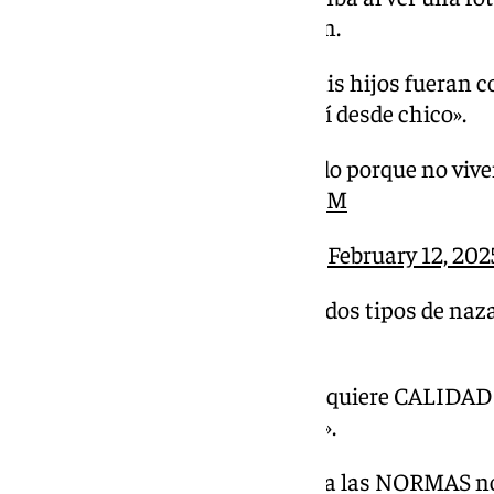
monaguillo ante el Buen Fin.
«Me hubiera gustado que mis hijos fueran co
la Semana Santa como a mí desde chico».
️ «Pero no se está cumpliendo porque no vive
pic.twitter.com/JmlwQrl56M
— AL CIELO (@AlCielo101)
February 12, 202
‍
@AGarridoOficial
: «Hay dos tipos de naza
que se DISFRAZA».
️ «Cada hermandad sabrá si quiere CALIDAD
BUEN FIN y del CALVARIO».
«El nazareno que no cumpla las NORMAS no 