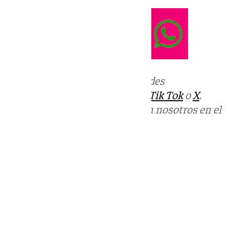
Más noticias de
101TV
en las redes
sociales:
Instagram
,
Facebook
,
Tik Tok
o
X
.
Puedes ponerte en contacto con nosotros en el
correo
informativos@101tv.es
Tags:
Últimas noticias