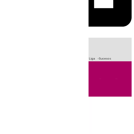
HOY
|
Fútbol
Primera División
Crisis Migratoria en Ceuta
LaLiga
Sucesos
Andalucía