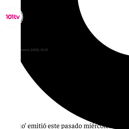
Lynx Devs
viernes, 21 marzo 2025, 12:51
Compartir:
Al Cielo’ emitió este pasado miércoles una