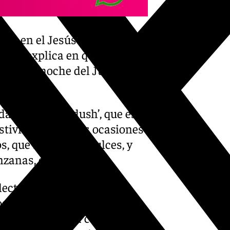
to en el Jesús instituye la
ayor explica en que consistió
on en la noche del Jueves
cristo.
a llamada ‘Kidush’, que es
stividades y otras ocasiones
s, que suelen ser dulces, y
zanas, entre otros.
lecturas y las oraciones,
os salmos y que dará paso a
ales de la última cena de