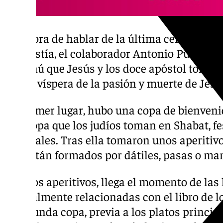
A la hora de hablar de la última cena, momen
eucaristía, el colaborador Antonio Puente M
el menú que Jesús y los doce apóstol tomar
Santo, víspera de la pasión y muerte de Jesu
En primer lugar, hubo una copa de bienvenid
una copa que los judíos toman en Shabat, fe
especiales. Tras ella tomaron unos aperitivo
que están formados por dátiles, pasas o man
Tras los aperitivos, llega el momento de las 
normalmente relacionadas con el libro de l
la segunda copa, previa a los platos princip