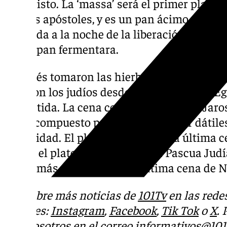
Jesucristo. La ‘massa’ será el primer plato
con los apóstoles, y es un pan ácimo, es deci
recuerda a la noche de la liberación de Egip
que el pan fermentara.
Después tomaron las hierbas amargas, que 
pasaron los judíos desde la liberación de Eg
prometida. La cena continuaría con el ‘Jaros
dulce compuesto principalmente por dátiles
actualidad. El plato principal de la última c
que es el plato tradicional de la Pascua Ju
copas más que cerraran la última cena de N
Descubre más noticias de
101Tv
en las rede
sociales:
Instagram
,
Facebook
,
Tik Tok
o
X
.
con nosotros en el correo
informativos@101t