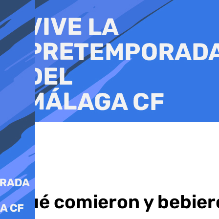
Ir
al
contenido
¿Qué comieron y bebiero