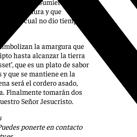
 fuerte que consumieron Jesús
r, sin levadura y que
to, en la cual no dio tiempo
simbolizan la amargura que
ipto hasta alcanzar la tierra
set’, que es un plato de sabor
 y que se mantiene en la
ena será el cordero asado,
día. Finalmente tomarán dos
uestro Señor Jesucristo.
s
 Puedes ponerte en contacto
v.es