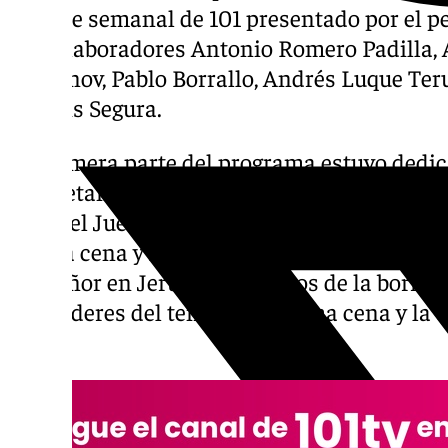
cofrade semanal de 101 presentado por el pe
los colaboradores Antonio Romero Padilla,
Romanov, Pablo Borrallo, Andrés Luque Teru
Francis Segura.
La primera parte del programa estuvo dedica
concretamente al periodo que transcurre 
hasta el Jueves Santo por la noche; momento
última cena y la institución de la eucaristía
del Señor en Jerusalén a lomos de la borriqu
mercaderes del templo, la última cena y la o
olivos.