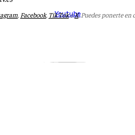
Youtube
tagram
,
Facebook
,
Tik Tok
o
X
. Puedes ponerte en 