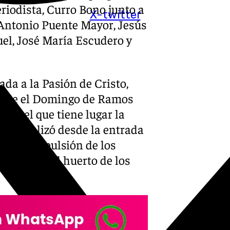
riodista, Curro Bono junto a
X-twitter
 Antonio Puente Mayor, Jesús
el, José María Escudero y
da a la Pasión de Cristo,
desde el Domingo de Ramos
 en el que tiene lugar la
. Se analizó desde la entrada
ita, la expulsión de los
ración en el huerto de los