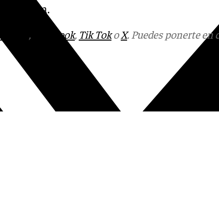
tv Sevilla.
tagram
,
Facebook
,
Tik Tok
o
X
. Puedes ponerte en 