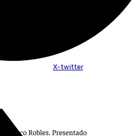
X-twitter
je a Paco Robles. Presentado