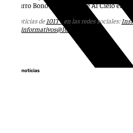
por Curro Bono y el equipo de Al Cielo en 101
Más noticias de
101TV
en las redes sociales:
Ins
correo
informativos@101tv.es
Tags:
Últimas noticias